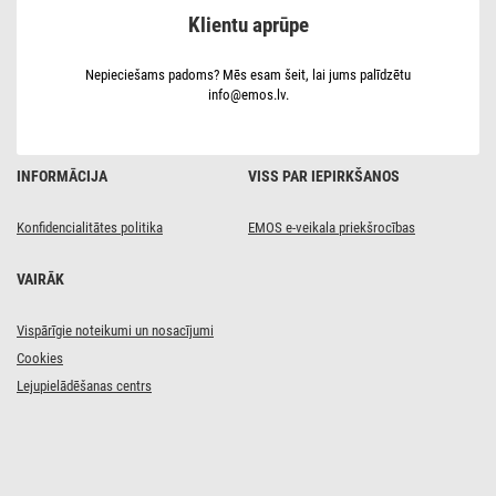
10 W,
Klientu aprūpe
dzeltens,
auksti
balts
Nepieciešams padoms? Mēs esam šeit, lai jums palīdzētu
info@emos.lv.
INFORMĀCIJA
VISS PAR IEPIRKŠANOS
Konfidencialitātes politika
EMOS e-veikala priekšrocības
VAIRĀK
Vispārīgie noteikumi un nosacījumi
Cookies
Lejupielādēšanas centrs