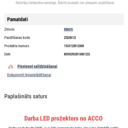
Ražotāja tiešsaistes katalogs. Šobrīd produkti nav pieejami pasūtīšanai.
Pamatdati
Zīmols
EMOS
Pasūtīšanas kods
ZS2812
Produkta numurs
1531281200
EAN
8592920108123
Pievienot salīdzināšanai
Dokumenti lejupielādēšanai
Paplašināts saturs
Darba LED prožektors no ACCO