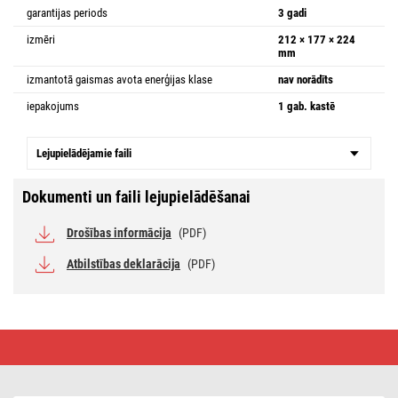
garantijas periods
3 gadi
izmēri
212 × 177 × 224
mm
izmantotā gaismas avota enerģijas klase
nav norādīts
iepakojums
1 gab. kastē
Lejupielādējamie faili
Dokumenti un faili lejupielādēšanai
Drošības informācija
(PDF)
Atbilstības deklarācija
(PDF)
LED
prožektors
ACCO,
uzlādējams,
pārnēsājams,