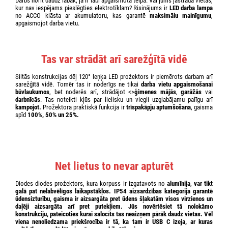
Darbs norit daudz labāk, ja ir labi apgaismota telpa. Vai jums jāstrādā vietās,
kur nav iespējams pieslēgties elektrotīklam? Risinājums ir
LED darba lampa
no ACCO klāsta ar akumulatoru, kas garantē
maksimālu mainīgumu
,
apgaismojot darba vietu.
Tas var strādāt arī sarežģītā vidē
Siltās konstrukcijas dēļ 120° leņķa LED prožektors ir piemērots darbam arī
sarežģītā vidē. Tomēr tas ir noderīgs ne tikai
darba vietu apgaismošanai
būvlaukumos
, bet noderēs arī, strādājot <>
ģimenes mājās
,
garāžās
vai
darbnīcās
. Tas noteikti kļūs par lielisku un viegli uzglabājamu palīgu arī
kampojot.
Prožektora praktiskā funkcija ir
trīspakāpju aptumšošana
, gaisma
spīd
100%, 50% un 25%.
Net lietus to nevar apturēt
Diodes diodes prožektors, kura korpuss ir izgatavots no
alumīnija
,
var tikt
galā pat
nelabvēlīgos laikapstākļos
.
IP54 aizsardzības kategorija
garantē
ūdensizturību
, gaisma ir aizsargāta pret ūdens šļakatām visos virzienos un
daļēji aizsargāta arī pret putekļiem. Jūs novērtēsiet tā
nolokāmo
konstrukciju
, pateicoties kurai salocīts tas neaizņem pārāk daudz vietas. Vēl
viena nenoliedzama priekšrocība ir tā, ka tam ir
USB C izeja
, ar kuras