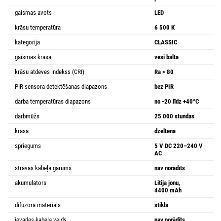
gaismas avots
LED
krāsu temperatūra
6 500 K
kategorija
CLASSIC
gaismas krāsa
vēsi balta
krāsu atdeves indekss (CRI)
Ra > 80
PIR sensora detektēšanas diapazons
bez PIR
darba temperatūras diapazons
no -20 līdz +40°C
darbmūžs
25 000 stundas
krāsa
dzeltena
spriegums
5 V DC 220–240 V
AC
strāvas kabeļa garums
nav norādīts
akumulators
Litija jonu,
4400 mAh
difuzora materiāls
stikla
ievades kabeļa veids
nav norādīts