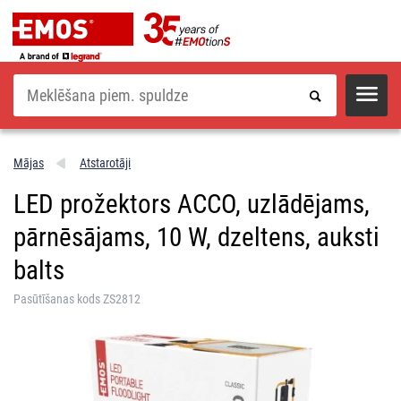
Meklēšana
Mājas
Atstarotāji
LED prožektors ACCO, uzlādējams,
pārnēsājams, 10 W, dzeltens, auksti
balts
Pasūtīšanas kods ZS2812