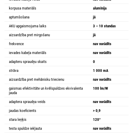
korpusa materiāls
alumīnija
aptumšošana
jā
AKU apgaismojuma laiks
3 – 10 stundas
aizsardzība pret mirgošanu
jā
frekvence
nav norādīts
ievades kabeļa materiāls
nav norādīts
adapteru spraudņu skaits
0
strāva
1 000 mA
aizsardzība pret mehānisku triecienu
nav norādīts
gaismas efektivitāte un kvēlspuldzes ekvivalenta
100 lm/W
jauda
adaptera spraudņa veids
nav norādīts
jaudas koeficients
> 0,9
stara leņķis
120°
testa spuldze iekļauta
nav norādīts