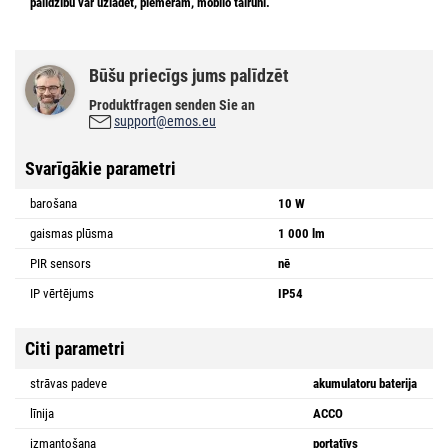
palīdzību var
uzlādēt, piemēram, mobilo tālruni.
Būšu priecīgs jums palīdzēt
Produktfragen senden Sie an
support@emos.eu
Svarīgākie parametri
barošana
10 W
gaismas plūsma
1 000 lm
PIR sensors
nē
IP vērtējums
IP54
Citi parametri
strāvas padeve
akumulatoru baterija
līnija
ACCO
izmantošana
portatīvs