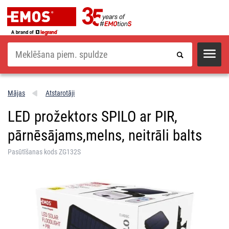
Meklēšana
Mājas
Atstarotāji
LED prožektors SPILO ar PIR,
pārnēsājams,melns, neitrāli balts
Pasūtīšanas kods ZG132S