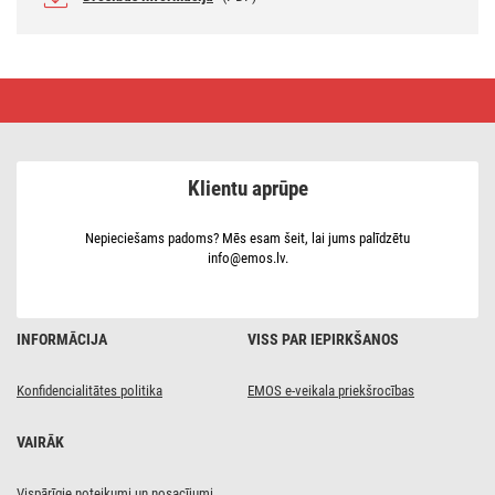
LED
prožektors
SPILO
ar
PIR,
pārnēsājams,melns,
Klientu aprūpe
neitrāli
balts
Nepieciešams padoms? Mēs esam šeit, lai jums palīdzētu
info@emos.lv.
INFORMĀCIJA
VISS PAR IEPIRKŠANOS
Konfidencialitātes politika
EMOS e-veikala priekšrocības
VAIRĀK
Vispārīgie noteikumi un nosacījumi