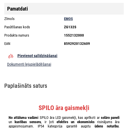
Pamatdati
Zīmols
EMOS
Pasūtīšanas kods
ZG132S
Produkta numurs
1552132000
EAN
8592920132609
Pievienot salīdzināšanai
Dokumenti lejupielādēšanai
Paplašināts saturs
SPILO āra gaismekļi
No attāluma vadāmi
SPILO āra LED gaismekļi, kas aprīkoti ar
solāro paneli
un
kustības sensoru
, ir ļoti
efektīvs un ekonomisks
risinājums āra
apgaismojumam. IP54 kategorija garantē augstu
ūdens noturību
.