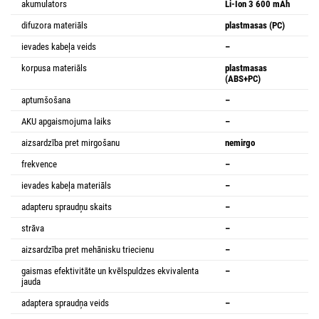
akumulators
Li-Ion 3 600 mAh
difuzora materiāls
plastmasas (PC)
ievades kabeļa veids
–
korpusa materiāls
plastmasas
(ABS+PC)
aptumšošana
–
AKU apgaismojuma laiks
–
aizsardzība pret mirgošanu
nemirgo
frekvence
–
ievades kabeļa materiāls
–
adapteru spraudņu skaits
–
strāva
–
aizsardzība pret mehānisku triecienu
–
gaismas efektivitāte un kvēlspuldzes ekvivalenta
–
jauda
adaptera spraudņa veids
–