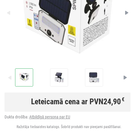
€
Leteicamā cena ar PVN
24,90
Dukta drošība:
Atbildīgā persona par EU
Ražotāja tiešsaistes katalogs. Šobrīd produkti nav pieejami pasūtīšanai.