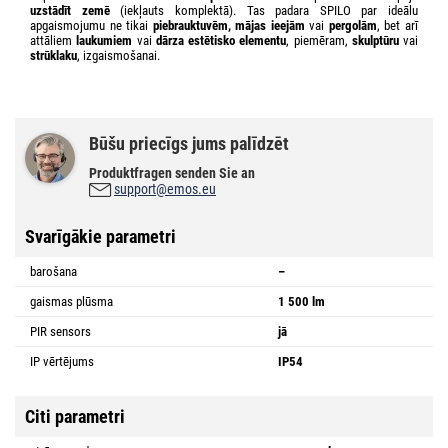
uzstādīt zemē
(iekļauts komplektā). Tas padara SPILO par ideālu
apgaismojumu ne tikai
piebrauktuvēm, mājas ieejām
vai
pergolām
, bet arī
attāliem
laukumiem
vai
dārza estētisko elementu
, piemēram,
skulptūru
vai
strūklaku
, izgaismošanai.
Būšu priecīgs jums palīdzēt
Produktfragen senden Sie an
support@emos.eu
Svarīgākie parametri
barošana
–
gaismas plūsma
1 500 lm
PIR sensors
jā
IP vērtējums
IP54
Citi parametri