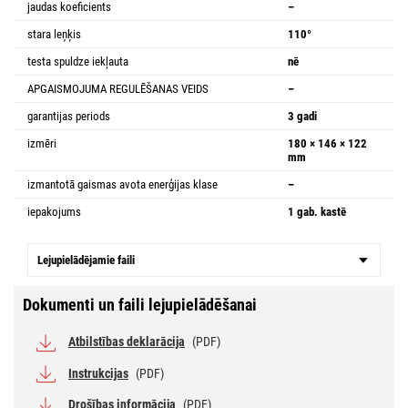
jaudas koeficients
–
stara leņķis
110°
testa spuldze iekļauta
nē
APGAISMOJUMA REGULĒŠANAS VEIDS
–
garantijas periods
3 gadi
izmēri
180 × 146 × 122
mm
izmantotā gaismas avota enerģijas klase
–
iepakojums
1 gab. kastē
Lejupielādējamie faili
Dokumenti un faili lejupielādēšanai
Atbilstības deklarācija
(PDF)
Instrukcijas
(PDF)
Drošības informācija
(PDF)