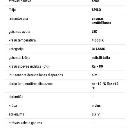
strāvas padeve
solar
līnija
SPILO
izmantošana
virsmas
uzstādīšanas
gaismas avots
LED
krāsu temperatūra
4 000 K
kategorija
CLASSIC
gaismas krāsa
neitrāli balta
krāsu atdeves indekss (CRI)
Ra > 80
PIR sensora detektēšanas diapazons
6 m
darba temperatūras diapazons
no -10 °C līdz +40
°C
darbmūžs
–
krāsa
melns
spriegums
3,7 V
strāvas kabeļa garums
–