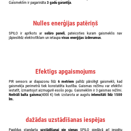
Gaismeklim ir pagarināta
3 gadu garantija
.
Nulles enerģijas patēriņš
SPILO ir aprīkots ar
solāro paneli
, pateicoties kuram gaismeklis nav
jāpieslēdz elektrotīklam un ietaupa
visus enerģijas izdevumus
.
Efektīgs apgaismojums
PIR sensors ar diapazonu līdz
6 metriem
palīdz pārslēgt gaismekli, kad
gaismekļa perimetrā tiek konstatēta kustība. Gaismas režīmu var efektīvi
iestatīt, izmantojot aizmugurē esošo pogu. Gaismeklim ir 3 gaismas režīmi.
Neitrāli balta gaisma
(4000 K) tiek izstarota ar augstu
intensitāti līdz 1500
lm.
dažādas uzstādīšanas iespējas
Papildus standarta
uzstādīšanai pie sienas
SPILO piedāvā arī iespēju