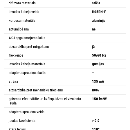
difuzora materiāls
stikla
ievades kabeļa veids
H05RN-F
korpusa materiāls
alumīnija
aptumšošana
nē
AKU apgaismojuma laiks
–
aizsardzība pret mirgošanu
jā
frekvence
50/60 Hz
ievades kabeļa materiāls
gumijas
adapteru spraudņu skaits
–
strāva
135 mA
aizsardzība pret mehānisku triecienu
IK06
gaismas efektivitāte un kvēlspuldzes ekvivalenta
150 lm/W
jauda
adaptera spraudņa veids
–
jaudas koeficients
> 0,9
stara leņķis
110°