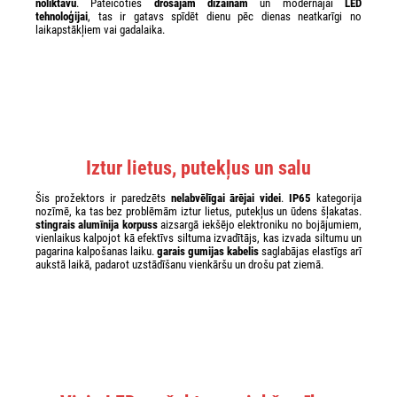
noliktavu
. Pateicoties
drošajam dizainam
un modernajai
LED
tehnoloģijai
, tas ir gatavs spīdēt dienu pēc dienas neatkarīgi no
laikapstākļiem vai gadalaika.
Iztur lietus, putekļus un salu
Šis prožektors ir paredzēts
nelabvēlīgai ārējai videi
.
IP65
kategorija
nozīmē, ka tas bez problēmām iztur lietus, putekļus un ūdens šļakatas.
stingrais alumīnija korpuss
aizsargā iekšējo elektroniku no bojājumiem,
vienlaikus kalpojot kā efektīvs siltuma izvadītājs, kas izvada siltumu un
pagarina kalpošanas laiku.
garais gumijas kabelis
saglabājas elastīgs arī
aukstā laikā, padarot uzstādīšanu vienkāršu un drošu pat ziemā.