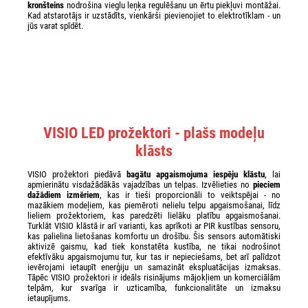
kronšteins
nodrošina vieglu leņķa regulēšanu un ērtu piekļuvi montāžai.
Kad atstarotājs ir uzstādīts, vienkārši pievienojiet to elektrotīklam - un
jūs varat spīdēt.
VISIO LED prožektori - plašs modeļu
klāsts
VISIO prožektori piedāvā
bagātu apgaismojuma iespēju klāstu
, lai
apmierinātu visdažādākās vajadzības un telpas. Izvēlieties no
pieciem
dažādiem izmēriem
, kas ir tieši proporcionāli to veiktspējai - no
mazākiem modeļiem, kas piemēroti nelielu telpu apgaismošanai, līdz
lieliem prožektoriem, kas paredzēti lielāku platību apgaismošanai.
Turklāt VISIO klāstā ir arī varianti, kas aprīkoti ar PIR kustības sensoru,
kas palielina lietošanas komfortu un drošību. Šis sensors automātiski
aktivizē gaismu, kad tiek konstatēta kustība, ne tikai nodrošinot
efektīvāku apgaismojumu tur, kur tas ir nepieciešams, bet arī palīdzot
ievērojami ietaupīt enerģiju un samazināt ekspluatācijas izmaksas.
Tāpēc VISIO prožektori ir ideāls risinājums mājokļiem un komerciālām
telpām, kur svarīga ir uzticamība, funkcionalitāte un izmaksu
ietaupījums.