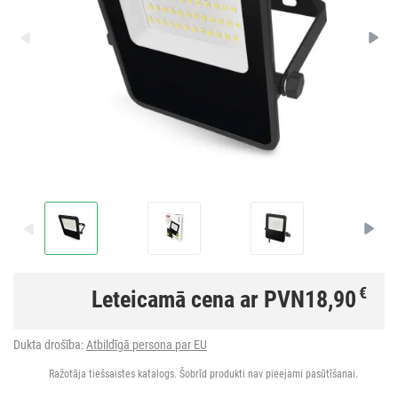
€
Leteicamā cena ar PVN
18,90
Dukta drošība:
Atbildīgā persona par EU
Ražotāja tiešsaistes katalogs. Šobrīd produkti nav pieejami pasūtīšanai.