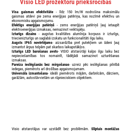
Visio LED prožektoru priekšrocības
Visa gaismas efektivitāte
- līdz 150 lm/W nodrošina maksimālu
gaismas atdevi pie zema enerģijas patēriņa, kas nozīmē efektīvu un
ekonomisku apgaismojumu.
Efektīgs enerģijas patēriņš
- zems enerģijas patēriņš ļauj ietaupīt
elektroenerģijas izmaksas, nemazinot veiktspēju.
Izturīgs dizains
- augstas kvalitātes alumīnija korpuss ir izturīgs,
triecienizturīgs un saglabā izskatu un funkcionalitāti ilgu laiku.
Augsts IP65 novērtējums
- aizsardzība pret putekļiem un ūdeni ļauj
izmantot ārpus telpām pat skarbos laikapstākļos.
Izturīgs LED barošanas avots
- VISIO atstarotāji kalpo ilgu laiku bez
nepieciešamības tos nomainīt, tādējādi samazinot uzturēšanas
izmaksas.
Pareiza ieslēgšanās bez mirgošanas
- uzreiz pēc ieslēgšanas pilnībā
iedegas, piemērots arī drošības apgaismojumam.
Universāla izmantošana
- ideāli piemērots mājām, darbnīcām, dārziem,
garāžām, autostāvvietām un rūpnieciskiem objektiem.
Visio atstarotājus var uzstādīt bez problēmām.
Slīptais montāžas