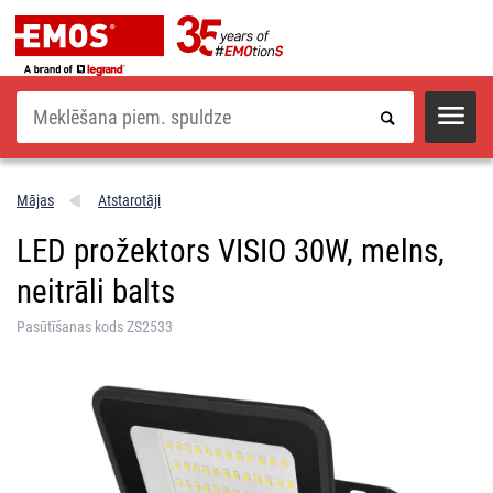
Meklēšana
Mājas
Atstarotāji
LED prožektors VISIO 30W, melns,
neitrāli balts
Pasūtīšanas kods ZS2533