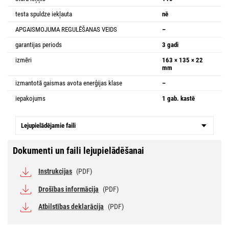
testa spuldze iekļauta
nē
APGAISMOJUMA REGULĒŠANAS VEIDS
–
garantijas periods
3 gadi
izmēri
163 × 135 × 22
mm
izmantotā gaismas avota enerģijas klase
–
iepakojums
1 gab. kastē
Lejupielādējamie faili
Dokumenti un faili lejupielādēšanai
Instrukcijas
(PDF)
Drošības informācija
(PDF)
Atbilstības deklarācija
(PDF)