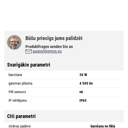
Būšu priecīgs jums palīdzēt
Produktfragen senden Sie an
support@emos.eu
Svarīgākie parametri
barošana
30 W
gaismas plūsma
4 500 lm
PIR sensors
nē
IP vērtējums
IP65
Citi parametri
strāvas padeve
barošana no tīkla