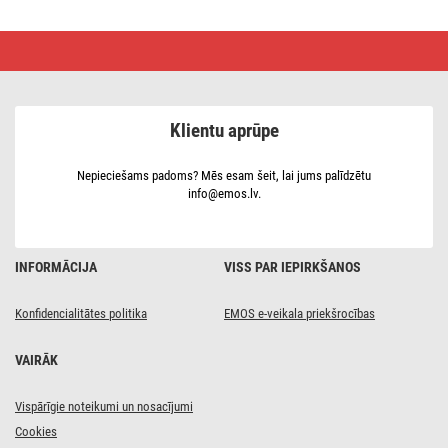
LED
prožektors
VISIO
30W,
melns,
neitrāli
Klientu aprūpe
balts
Nepieciešams padoms? Mēs esam šeit, lai jums palīdzētu
info@emos.lv.
INFORMĀCIJA
VISS PAR IEPIRKŠANOS
Konfidencialitātes politika
EMOS e-veikala priekšrocības
VAIRĀK
Vispārīgie noteikumi un nosacījumi
Cookies