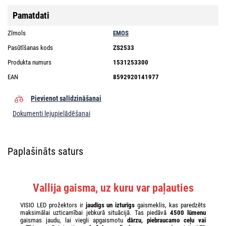
Pamatdati
Zīmols
EMOS
Pasūtīšanas kods
ZS2533
Produkta numurs
1531253300
EAN
8592920141977
Pievienot salīdzināšanai
Dokumenti lejupielādēšanai
Paplašināts saturs
Vallija gaisma, uz kuru var paļauties
VISIO LED prožektors ir
jaudīgs un izturīgs
gaismeklis, kas paredzēts
maksimālai uzticamībai jebkurā situācijā. Tas piedāvā
4500 lūmenu
gaismas jaudu, lai viegli apgaismotu
dārzu, piebraucamo ceļu vai