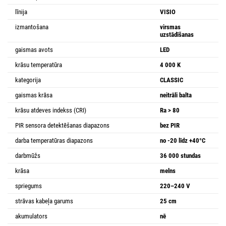
līnija
VISIO
izmantošana
virsmas
uzstādīšanas
gaismas avots
LED
krāsu temperatūra
4 000 K
kategorija
CLASSIC
gaismas krāsa
neitrāli balta
krāsu atdeves indekss (CRI)
Ra > 80
PIR sensora detektēšanas diapazons
bez PIR
darba temperatūras diapazons
no -20 līdz +40°C
darbmūžs
36 000 stundas
krāsa
melns
spriegums
220–240 V
strāvas kabeļa garums
25 cm
akumulators
nē