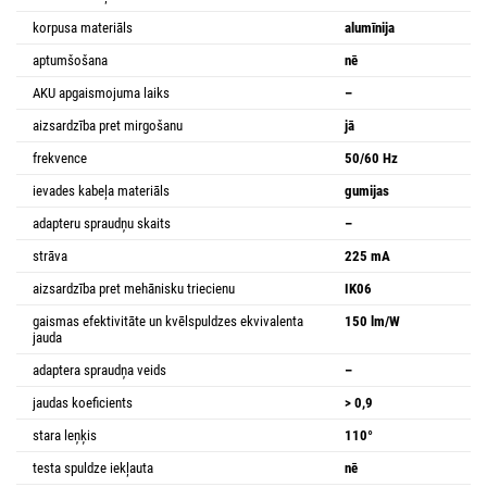
korpusa materiāls
alumīnija
aptumšošana
nē
AKU apgaismojuma laiks
–
aizsardzība pret mirgošanu
jā
frekvence
50/60 Hz
ievades kabeļa materiāls
gumijas
adapteru spraudņu skaits
–
strāva
225 mA
aizsardzība pret mehānisku triecienu
IK06
gaismas efektivitāte un kvēlspuldzes ekvivalenta
150 lm/W
jauda
adaptera spraudņa veids
–
jaudas koeficients
> 0,9
stara leņķis
110°
testa spuldze iekļauta
nē