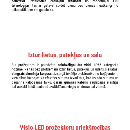
noliktavu
. Pateicoties
drošajam dizainam
un modernajai
LED
tehnoloģijai
, tas ir gatavs spīdēt dienu pēc dienas neatkarīgi no
laikapstākļiem vai gadalaika.
Iztur lietus, putekļus un salu
Šis prožektors ir paredzēts
nelabvēlīgai āra videi
.
IP65
kategorija
nozīmē, ka tas bez problēmām iztur lietus, putekļus un ūdens šļakatas.
stingrais alumīnija korpuss
aizsargā iekšējo elektroniku no bojājumiem,
vienlaikus kalpojot kā efektīvs siltuma izvadītājs, kas izvada siltumu un
pagarina kalpošanas laiku.
garais gumijas kabelis
saglabājas elastīgs
pat aukstā laikā, padarot uzstādīšanu vieglu un drošu pat ziemā.
Visio LED prožektoru priekšrocības