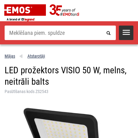
Meklēšana
Mājas
Atstarotāji
LED prožektors VISIO 50 W, melns,
neitrāli balts
Pasūtīšanas kods ZS2543