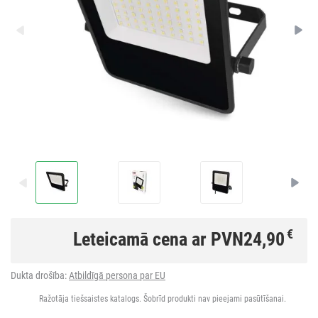
€
Leteicamā cena ar PVN
24,90
Dukta drošība:
Atbildīgā persona par EU
Ražotāja tiešsaistes katalogs. Šobrīd produkti nav pieejami pasūtīšanai.