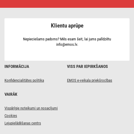
prožektors
VISIO
50
W,
melns,
Klientu aprūpe
neitrāli
balts
Nepieciešams padoms? Mēs esam šeit, lai jums palīdzētu
info@emos.lv.
INFORMĀCIJA
VISS PAR IEPIRKŠANOS
Konfidencialitātes politika
EMOS e-veikala priekšrocības
VAIRĀK
Vispārīgie noteikumi un nosacījumi
Cookies
Lejupielādēšanas centrs