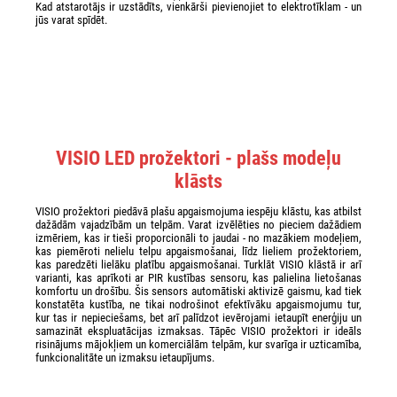
Kad atstarotājs ir uzstādīts, vienkārši pievienojiet to elektrotīklam - un
jūs varat spīdēt.
VISIO LED prožektori - plašs modeļu
klāsts
VISIO prožektori piedāvā plašu apgaismojuma iespēju klāstu, kas atbilst
dažādām vajadzībām un telpām. Varat izvēlēties no pieciem dažādiem
izmēriem, kas ir tieši proporcionāli to jaudai - no mazākiem modeļiem,
kas piemēroti nelielu telpu apgaismošanai, līdz lieliem prožektoriem,
kas paredzēti lielāku platību apgaismošanai. Turklāt VISIO klāstā ir arī
varianti, kas aprīkoti ar PIR kustības sensoru, kas palielina lietošanas
komfortu un drošību. Šis sensors automātiski aktivizē gaismu, kad tiek
konstatēta kustība, ne tikai nodrošinot efektīvāku apgaismojumu tur,
kur tas ir nepieciešams, bet arī palīdzot ievērojami ietaupīt enerģiju un
samazināt ekspluatācijas izmaksas. Tāpēc VISIO prožektori ir ideāls
risinājums mājokļiem un komerciālām telpām, kur svarīga ir uzticamība,
funkcionalitāte un izmaksu ietaupījums.