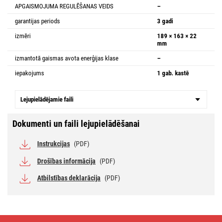
APGAISMOJUMA REGULĒŠANAS VEIDS
–
garantijas periods
3 gadi
izmēri
189 × 163 × 22
mm
izmantotā gaismas avota enerģijas klase
–
iepakojums
1 gab. kastē
Lejupielādējamie faili
Dokumenti un faili lejupielādēšanai
Instrukcijas
(PDF)
Drošības informācija
(PDF)
Atbilstības deklarācija
(PDF)
LED