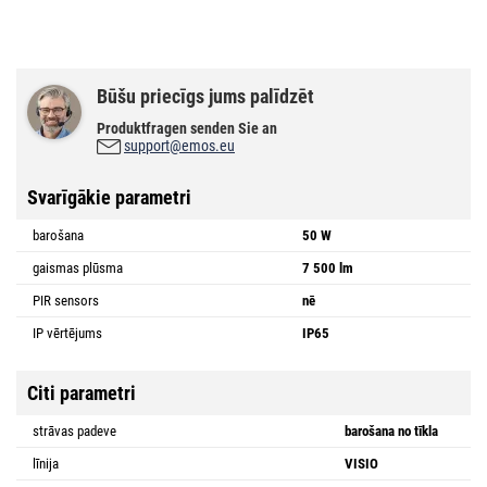
Būšu priecīgs jums palīdzēt
Produktfragen senden Sie an
support@emos.eu
Svarīgākie parametri
barošana
50 W
gaismas plūsma
7 500 lm
PIR sensors
nē
IP vērtējums
IP65
Citi parametri
strāvas padeve
barošana no tīkla
līnija
VISIO