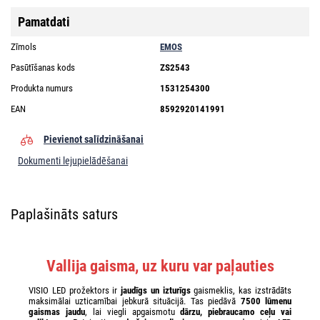
Pamatdati
Zīmols
EMOS
Pasūtīšanas kods
ZS2543
Produkta numurs
1531254300
EAN
8592920141991
Pievienot salīdzināšanai
Dokumenti lejupielādēšanai
Paplašināts saturs
Vallija gaisma, uz kuru var paļauties
VISIO LED prožektors ir
jaudīgs un izturīgs
gaismeklis, kas izstrādāts
maksimālai uzticamībai jebkurā situācijā. Tas piedāvā
7500 lūmenu
gaismas jaudu
, lai viegli apgaismotu
dārzu, piebraucamo ceļu vai