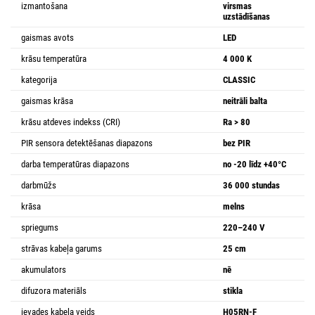
izmantošana
virsmas
uzstādīšanas
gaismas avots
LED
krāsu temperatūra
4 000 K
kategorija
CLASSIC
gaismas krāsa
neitrāli balta
krāsu atdeves indekss (CRI)
Ra > 80
PIR sensora detektēšanas diapazons
bez PIR
darba temperatūras diapazons
no -20 līdz +40°C
darbmūžs
36 000 stundas
krāsa
melns
spriegums
220–240 V
strāvas kabeļa garums
25 cm
akumulators
nē
difuzora materiāls
stikla
ievades kabeļa veids
H05RN-F