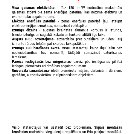
Visa gaismas efektivitāte
- līdz 150 lm/W nodrošina maksimālu
gaismas atdevi pie zema enerģijas patēriņa, kas nozīmē efektīvu un
ekonomisku apgaismojumu.
Efektīgs enerģijas patēriņš
- zems enerģijas patēriņš ļauj ietaupīt
elektroenerģijas izmaksas, nemazinot veiktspēju.
Izturīgs dizains
- augstas kvalitātes alumīnija korpuss ir izturīgs,
triecienizturīgs un saglabā izskatu un funkcionalitāti ilgu laiku.
Augsts IP65 novērtējums
- aizsardzība pret putekļiem un ūdeni ļauj
izmantot ārpus telpām pat skarbos laikapstākļos.
Izturīgs LED barošanas avots
- VISIO atstarotāji kalpo ilgu laiku bez
nepieciešamības tos nomainīt, tādējādi samazinot uzturēšanas
izmaksas.
Pareiza ieslēgšanās bez mirgošanas
- uzreiz pēc ieslēgšanas pilnībā
iedegas, piemērots arī drošības apgaismojumam.
Universāla izmantošana
- ideāli piemērots mājām, darbnīcām, dārziem,
garāžām, autostāvvietām un rūpnieciskiem objektiem.
Visio atstarotājus var uzstādīt bez problēmām.
Slīpais montāžas
kronšteins
nodrošina vieglu leņķa regulēšanu un ērtu piekļuvi montāžai.