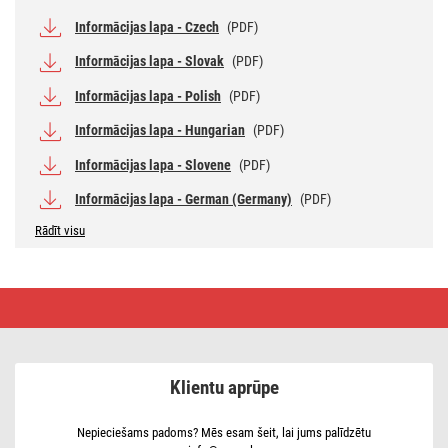
Informācijas lapa - Czech
(PDF)
Informācijas lapa - Slovak
(PDF)
Informācijas lapa - Polish
(PDF)
Informācijas lapa - Hungarian
(PDF)
Informācijas lapa - Slovene
(PDF)
Informācijas lapa - German (Germany)
(PDF)
Rādīt visu
LED
spuldze
Basic
Candle
E14
/
Klientu aprūpe
8,8
W
(60
W)
Nepieciešams padoms? Mēs esam šeit, lai jums palīdzētu
/