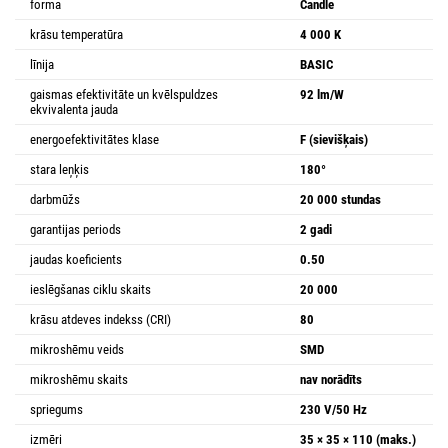
forma
Candle
krāsu temperatūra
4 000 K
līnija
BASIC
gaismas efektivitāte un kvēlspuldzes
92 lm/W
ekvivalenta jauda
energoefektivitātes klase
F (sievišķais)
stara leņķis
180°
darbmūžs
20 000 stundas
garantijas periods
2 gadi
jaudas koeficients
0.50
ieslēgšanas ciklu skaits
20 000
krāsu atdeves indekss (CRI)
80
mikroshēmu veids
SMD
mikroshēmu skaits
nav norādīts
spriegums
230 V/50 Hz
izmēri
35 × 35 × 110 (maks.)