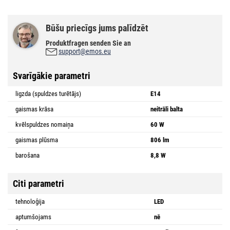
Būšu priecīgs jums palīdzēt
Produktfragen senden Sie an
support@emos.eu
Svarīgākie parametri
ligzda (spuldzes turētājs)
E14
gaismas krāsa
neitrāli balta
kvēlspuldzes nomaiņa
60 W
gaismas plūsma
806 lm
barošana
8,8 W
Citi parametri
tehnoloģija
LED
aptumšojams
nē