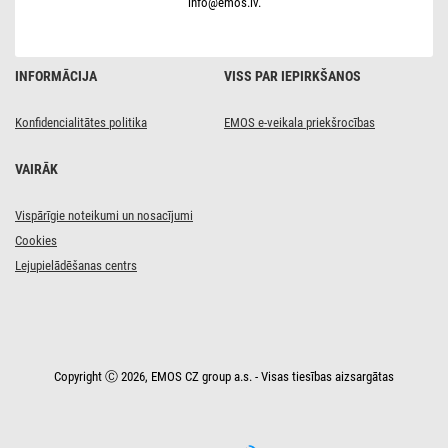
info@emos.lv.
806
lm
/
Neitrāli
balta
INFORMĀCIJA
VISS PAR IEPIRKŠANOS
Konfidencialitātes politika
EMOS e-veikala priekšrocības
VAIRĀK
Vispārīgie noteikumi un nosacījumi
Cookies
Lejupielādēšanas centrs
Copyright Ⓒ 2026, EMOS CZ group a.s. - Visas tiesības aizsargātas