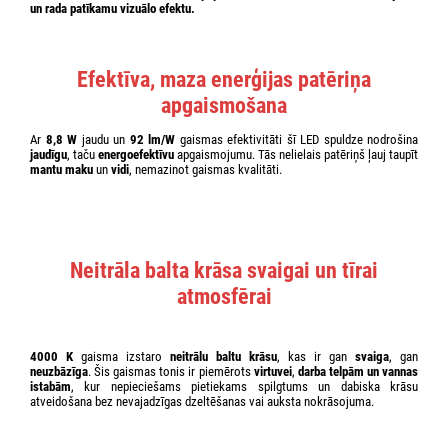
un rada patīkamu vizuālo efektu.
Efektīva, maza enerģijas patēriņa
apgaismošana
Ar
8,8 W
jaudu un
92 lm/W
gaismas efektivitāti šī LED spuldze nodrošina
jaudīgu
, taču
energoefektīvu
apgaismojumu. Tās nelielais patēriņš ļauj taupīt
mantu maku
un
vidi
, nemazinot gaismas kvalitāti.
Neitrāla balta krāsa svaigai un tīrai
atmosfērai
4000 K
gaisma izstaro
neitrālu baltu krāsu
, kas ir gan
svaiga
, gan
neuzbāzīga
. Šis gaismas tonis ir piemērots
virtuvei
,
darba telpām un vannas
istabām
, kur nepieciešams pietiekams spilgtums un dabiska krāsu
atveidošana bez nevajadzīgas dzeltēšanas vai auksta nokrāsojuma.