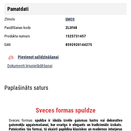
Pamatdati
Zīmols
EMOS
Pasūtīšanas kods
ZL3F48
Produkta numurs
1525731457
EAN
8592920144275
Pievienot salīdzināšanai
Dokumenti lejupielādēšanai
Paplašināts saturs
Sveces formas spuldze
Sveces formas
spuldze ir ideāla izvēle
gaismas lustru
vai
dekoratīvo
gaismekļu
apgaismošanai, kur svarīgs ir elegants un tradicionāls izskats.
Pateicoties tās formai, tā skaisti papildina
klasiskos
un
modernos interjerus