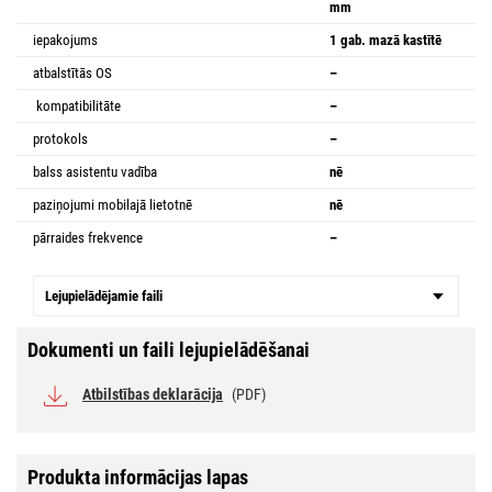
mm
iepakojums
1 gab. mazā kastītē
atbalstītās OS
–
kompatibilitāte
–
protokols
–
balss asistentu vadība
nē
paziņojumi mobilajā lietotnē
nē
pārraides frekvence
–
Lejupielādējamie faili
Dokumenti un faili lejupielādēšanai
Atbilstības deklarācija
(PDF)
Produkta informācijas lapas