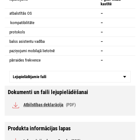
kastītē
atbalstītās OS
–
kompatibilitāte
–
protokols
–
balss asistentu vadība
–
paziņojumi mobilajā lietotnē
–
pārraides frekvence
–
Lejupielādējamie faili
Dokumenti un faili lejupielādēšanai
Atbilstības deklarācija
(PDF)
Produkta informācijas lapas