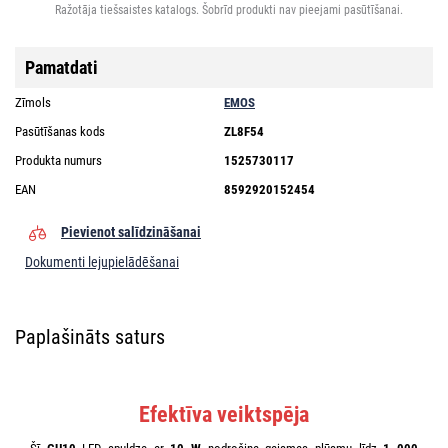
Ražotāja tiešsaistes katalogs. Šobrīd produkti nav pieejami pasūtīšanai.
Pamatdati
Zīmols
EMOS
Pasūtīšanas kods
ZL8F54
Produkta numurs
1525730117
EAN
8592920152454
Pievienot salīdzināšanai
Dokumenti lejupielādēšanai
Paplašināts saturs
Efektīva veiktspēja