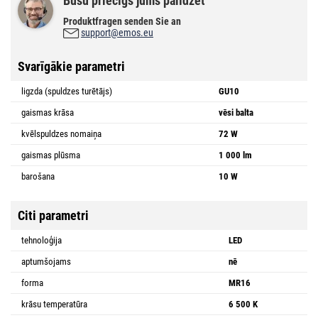
Būšu priecīgs jums palīdzēt
Produktfragen senden Sie an
support@emos.eu
Svarīgākie parametri
ligzda (spuldzes turētājs)
GU10
gaismas krāsa
vēsi balta
kvēlspuldzes nomaiņa
72 W
gaismas plūsma
1 000 lm
barošana
10 W
Citi parametri
tehnoloģija
LED
aptumšojams
nē
forma
MR16
krāsu temperatūra
6 500 K