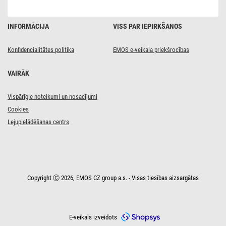
1000
lm
/
Auksts
INFORMĀCIJA
VISS PAR IEPIRKŠANOS
balts
Konfidencialitātes politika
EMOS e-veikala priekšrocības
VAIRĀK
Vispārīgie noteikumi un nosacījumi
Cookies
Lejupielādēšanas centrs
Copyright Ⓒ 2026, EMOS CZ group a.s. - Visas tiesības aizsargātas
E-veikals izveidots