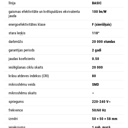
līnija
BASIC
gaismas efektivitāte un kvēlspuldzes ekvivalenta
100 lm/W
jauda
energoefektivitātes klase
F (sievišķais)
stara leņķis
110°
darbmūžs
20 000 stundas
garantijas periods
2 gadi
jaudas koeficients
0.50
ieslēgšanas ciklu skaits
20 000
krāsu atdeves indekss (CRI)
80
mikroshēmu veids
SMD
mikroshēmu skaits
–
spriegums
220-240 V~
frekvence
50/60 Hz
izmēri
50 × 50 × 58 mm
iepakojums
1 gab. mazā