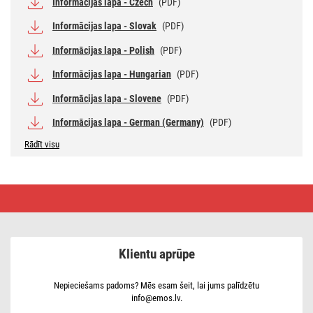
Informācijas lapa - Czech
(PDF)
Informācijas lapa - Slovak
(PDF)
Informācijas lapa - Polish
(PDF)
Informācijas lapa - Hungarian
(PDF)
Informācijas lapa - Slovene
(PDF)
Informācijas lapa - German (Germany)
(PDF)
Rādīt visu
LED
spuldze
Basic
MR16
balts/
GU10
Klientu aprūpe
/
10
W
(72
Nepieciešams padoms? Mēs esam šeit, lai jums palīdzētu
W)
info@emos.lv.
/