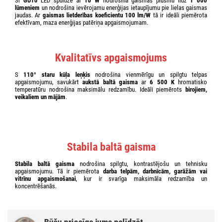
Šī
GU10
LED spuldze ar
10 W
nodrošina gaismas plūsmu līdz
1 000
lūmeniem
un nodrošina ievērojamu enerģijas ietaupījumu pie lielas gaismas
jaudas. Ar
gaismas lietderības koeficientu 100 lm/W
tā ir ideāli piemērota
efektīvam, maza enerģijas patēriņa apgaismojumam.
Kvalitatīvs apgaismojums
S
110° staru kūļa leņķis
nodrošina vienmērīgu un spilgtu telpas
apgaismojumu, savukārt
aukstā baltā gaisma
ar
6 500 K
hromatisko
temperatūru nodrošina maksimālu redzamību. Ideāli piemērots
birojiem,
veikaliem un mājām
.
Stabila baltā gaisma
Stabila baltā gaisma
nodrošina spilgtu, kontrastējošu un tehnisku
apgaismojumu. Tā ir piemērota
darba telpām, darbnīcām, garāžām vai
vitrīnu apgaismošanai
, kur ir svarīga maksimāla redzamība un
koncentrēšanās.