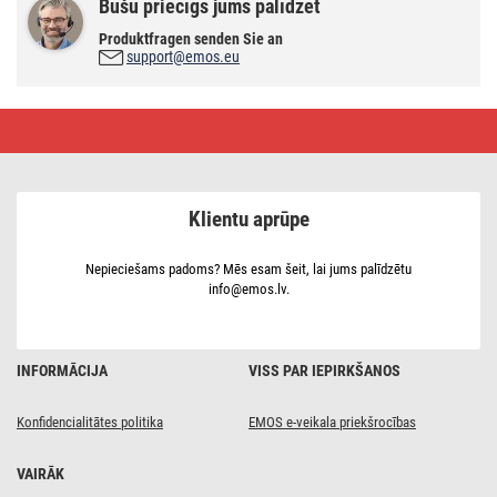
Būšu priecīgs jums palīdzēt
Produktfragen senden Sie an
support@emos.eu
LED
spuldze
Basic
MR16
/
GU10
Klientu aprūpe
/
2,9
W
(25
Nepieciešams padoms? Mēs esam šeit, lai jums palīdzētu
W)
info@emos.lv.
/
250
lm
/
Silti
INFORMĀCIJA
VISS PAR IEPIRKŠANOS
balta
Konfidencialitātes politika
EMOS e-veikala priekšrocības
VAIRĀK