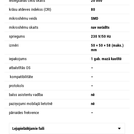
ieslēgšanas ciklu skaits
20 000
krāsu atdeves indekss (CRI)
80
mikroshēmu veids
SMD
mikroshēmu skaits
nav norādīts
spriegums
230 V/50 Hz
izmēri
50 × 50 × 58 (maks.)
mm
iepakojums
1 gab. mazā kastītē
atbalstītās OS
–
kompatibilitāte
–
protokols
–
balss asistentu vadība
nē
paziņojumi mobilajā lietotnē
nē
pārraides frekvence
–
Lejupielādējamie faili