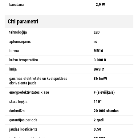
barošana
2,9 W
Citi parametri
tehnoloģija
LED
aptumšojams
nē
forma
MR16
krāsu temperatūra
3 000 K
līnija
BASIC
gaismas efektivitāte un kvēlspuldzes
86 lm/W
ekvivalenta jauda
energoefektivitātes klase
F (sievišķais)
stara leņķis
110°
darbmūžs
20 000 stundas
garantijas periods
2 gadi
jaudas koeficients
0.50