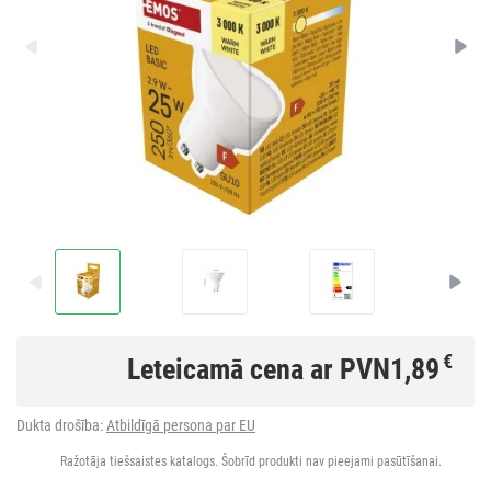
€
Leteicamā cena ar PVN
1,89
Dukta drošība:
Atbildīgā persona par EU
Ražotāja tiešsaistes katalogs. Šobrīd produkti nav pieejami pasūtīšanai.