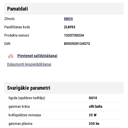
Pamatdati
Zīmols
EMOS
Pasūtīšanas kods
ZL8F02
Produkta numurs
1525730234
EAN
8592920134573
Pievienot salīdzināšanai
Dokumenti lejupielādēšanai
Svarīgākie parametri
ligzda (spuldzes turētājs)
GU10
gaismas krāsa
silti balta
kvēlspuldzes nomaiņa
25 W
gaismas plūsma
250 lm