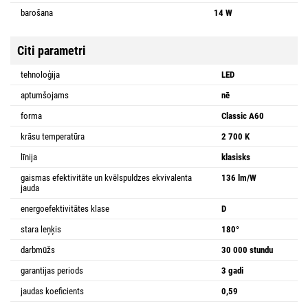
barošana
14 W
Citi parametri
tehnoloģija
LED
aptumšojams
nē
forma
Classic A60
krāsu temperatūra
2 700 K
līnija
klasisks
gaismas efektivitāte un kvēlspuldzes ekvivalenta
136 lm/W
jauda
energoefektivitātes klase
D
stara leņķis
180°
darbmūžs
30 000 stundu
garantijas periods
3 gadi
jaudas koeficients
0,59