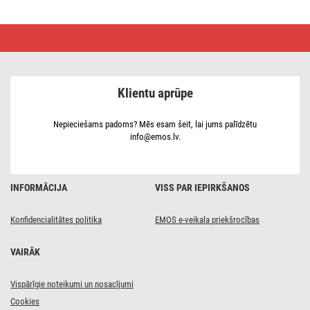
LED
spuldze
Classic
A60
/
E27
Klientu aprūpe
/
14
W
(120
Nepieciešams padoms? Mēs esam šeit, lai jums palīdzētu
W)
info@emos.lv.
/
1901
lm
/
Silti
INFORMĀCIJA
VISS PAR IEPIRKŠANOS
balta
Konfidencialitātes politika
EMOS e-veikala priekšrocības
VAIRĀK
Vispārīgie noteikumi un nosacījumi
Cookies