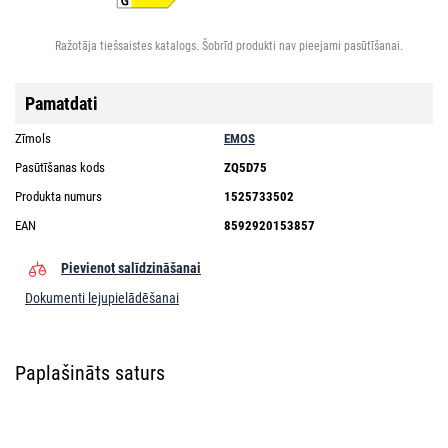
Ražotāja tiešsaistes katalogs. Šobrīd produkti nav pieejami pasūtīšanai.
Pamatdati
Zīmols
EMOS
Pasūtīšanas kods
ZQ5D75
Produkta numurs
1525733502
EAN
8592920153857
Pievienot salīdzināšanai
Dokumenti lejupielādēšanai
Paplašināts saturs