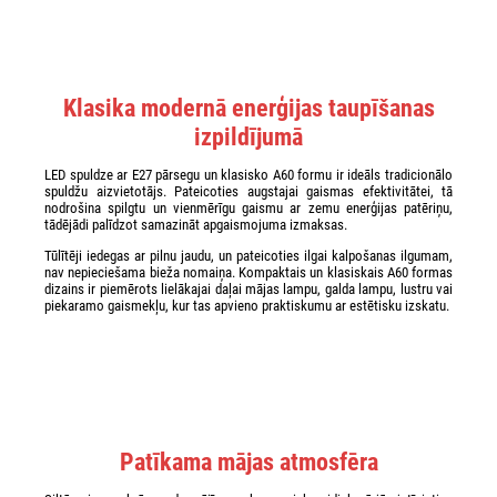
Klasika modernā enerģijas taupīšanas
izpildījumā
LED spuldze ar E27 pārsegu un klasisko A60 formu ir ideāls tradicionālo
spuldžu aizvietotājs. Pateicoties augstajai gaismas efektivitātei, tā
nodrošina spilgtu un vienmērīgu gaismu ar zemu enerģijas patēriņu,
tādējādi palīdzot samazināt apgaismojuma izmaksas.
Tūlītēji iedegas ar pilnu jaudu, un pateicoties ilgai kalpošanas ilgumam,
nav nepieciešama bieža nomaiņa. Kompaktais un klasiskais A60 formas
dizains ir piemērots lielākajai daļai mājas lampu, galda lampu, lustru vai
piekaramo gaismekļu, kur tas apvieno praktiskumu ar estētisku izskatu.
Patīkama mājas atmosfēra