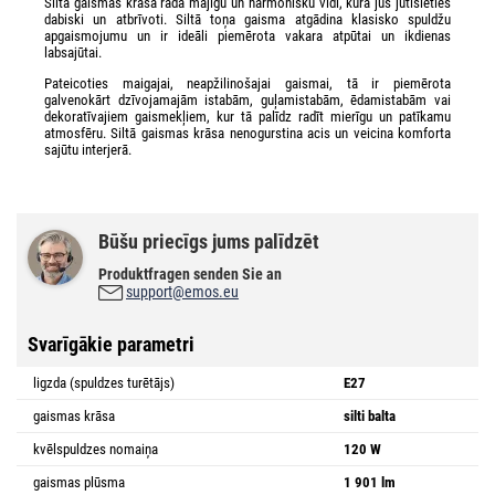
Siltā gaismas krāsa rada mājīgu un harmonisku vidi, kurā jūs jutīsieties
dabiski un atbrīvoti. Siltā toņa gaisma atgādina klasisko spuldžu
apgaismojumu un ir ideāli piemērota vakara atpūtai un ikdienas
labsajūtai.
Pateicoties maigajai, neapžilinošajai gaismai, tā ir piemērota
galvenokārt dzīvojamajām istabām, guļamistabām, ēdamistabām vai
dekoratīvajiem gaismekļiem, kur tā palīdz radīt mierīgu un patīkamu
atmosfēru. Siltā gaismas krāsa nenogurstina acis un veicina komforta
sajūtu interjerā.
Būšu priecīgs jums palīdzēt
Produktfragen senden Sie an
support@emos.eu
Svarīgākie parametri
ligzda (spuldzes turētājs)
E27
gaismas krāsa
silti balta
kvēlspuldzes nomaiņa
120 W
gaismas plūsma
1 901 lm