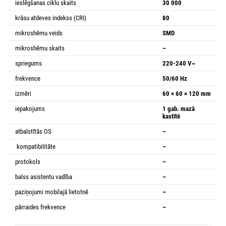
ieslēgšanas ciklu skaits
30 000
krāsu atdeves indekss (CRI)
80
mikroshēmu veids
SMD
mikroshēmu skaits
–
spriegums
220-240 V~
frekvence
50/60 Hz
izmēri
60 × 60 × 120 mm
iepakojums
1 gab. mazā
kastītē
atbalstītās OS
–
kompatibilitāte
–
protokols
–
balss asistentu vadība
–
paziņojumi mobilajā lietotnē
–
pārraides frekvence
–