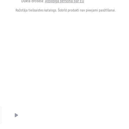
Dukta drošība:
Atbildīgā persona par EU
Ražotāja tiešsaistes katalogs. Šobrīd produkti nav pieejami pasūtīšanai.