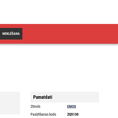
MEKLĒŠANA
Pamatdati
Zīmols
EMOS
Pasūtīšanas kods
ZQ5130