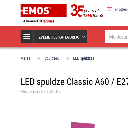
info@em
Meklēšana
IZVĒLIETIES KATEGORIJU
Mājas
Spuldzes
LED spuldzes
LED spuldze Classic A60 / E27 
Pasūtīšanas kods ZQ5130