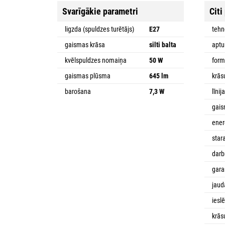
Svarīgākie parametri
Citi
ligzda (spuldzes turētājs)
E27
tehn
gaismas krāsa
silti balta
apt
kvēlspuldzes nomaiņa
50 W
for
gaismas plūsma
645 lm
krās
barošana
7,3 W
līnij
gais
ener
star
dar
gara
jaud
iesl
krās