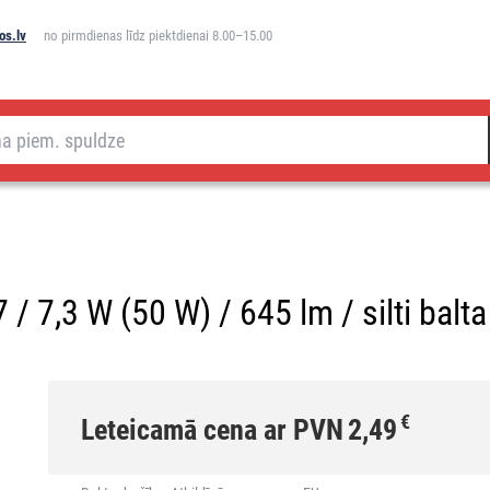
os.lv
no pirmdienas līdz piektdienai 8.00–15.00
/ 7,3 W (50 W) / 645 lm / silti balta
€
Leteicamā cena ar PVN
2,49