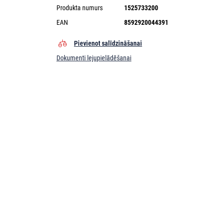
Produkta numurs
1525733200
EAN
8592920044391
Pievienot salīdzināšanai
Dokumenti lejupielādēšanai