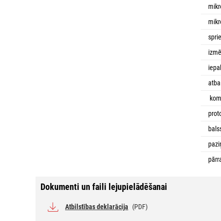
mikr
mikr
spr
izmē
iepa
atba
komp
prot
bals
pazi
pārr
Dokumenti un faili lejupielādēšanai
Atbilstības deklarācija
(PDF)