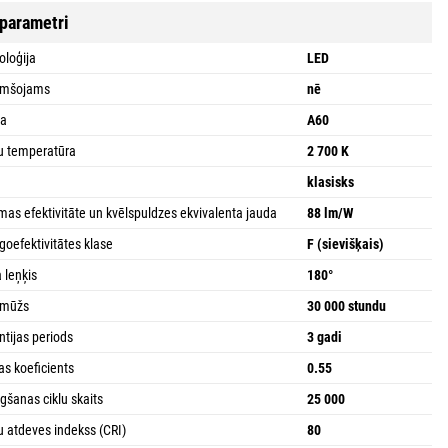
 parametri
oloģija
LED
umšojams
nē
ma
A60
u temperatūra
2 700 K
a
klasisks
mas efektivitāte un kvēlspuldzes ekvivalenta jauda
88 lm/W
goefektivitātes klase
F (sievišķais)
a leņķis
180°
bmūžs
30 000 stundu
ntijas periods
3 gadi
as koeficients
0.55
ēgšanas ciklu skaits
25 000
u atdeves indekss (CRI)
80