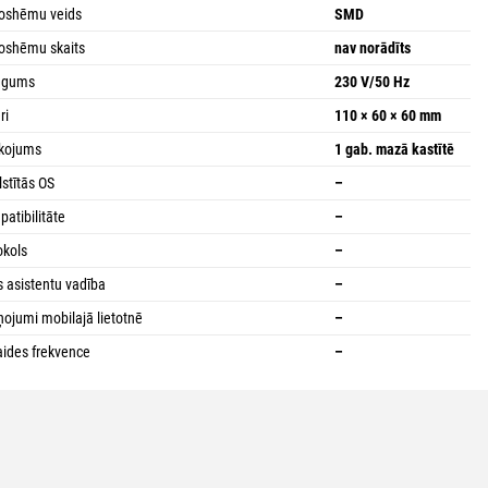
oshēmu veids
SMD
oshēmu skaits
nav norādīts
iegums
230 V/50 Hz
ri
110 × 60 × 60 mm
kojums
1 gab. mazā kastītē
lstītās OS
–
atibilitāte
–
okols
–
s asistentu vadība
–
ņojumi mobilajā lietotnē
–
aides frekvence
–