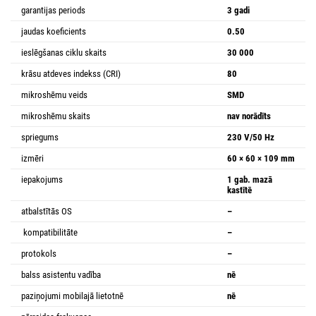
garantijas periods
3 gadi
jaudas koeficients
0.50
ieslēgšanas ciklu skaits
30 000
krāsu atdeves indekss (CRI)
80
mikroshēmu veids
SMD
mikroshēmu skaits
nav norādīts
spriegums
230 V/50 Hz
izmēri
60 × 60 × 109 mm
iepakojums
1 gab. mazā
kastītē
atbalstītās OS
–
kompatibilitāte
–
protokols
–
balss asistentu vadība
nē
paziņojumi mobilajā lietotnē
nē