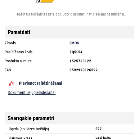
Ražotāja tiešsaistes katalogs. Šobrīd produkti nav pieejami pasūtīšanai.
Pamatdati
Zīmols
EMOS
Pasūtīšanas kods
ZQ5E54
Produkta numurs
1525733122
EAN
8592920126592
Pievienot salīdzināšanai
Dokumenti lejupielādēšanai
Svarīgākie parametri
ligzda (spuldzes turētājs)
E27
gaismas krāsa
vēsi balta