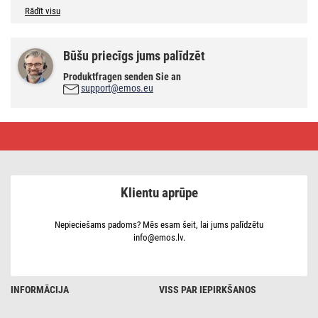
Rādīt visu
Būšu priecīgs jums palīdzēt
Produktfragen senden Sie an
support@emos.eu
LED
spuldze
Classic
A60
/
E27
Klientu aprūpe
/
9,5
W
(75
Nepieciešams padoms? Mēs esam šeit, lai jums palīdzētu
W)
info@emos.lv.
/
1055
lm
/
Auksti
INFORMĀCIJA
VISS PAR IEPIRKŠANOS
balta