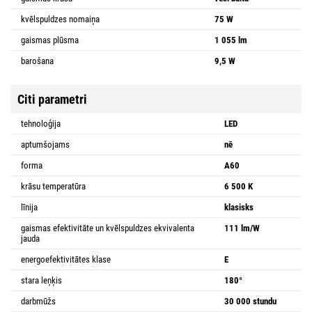
kvēlspuldzes nomaiņa
75 W
gaismas plūsma
1 055 lm
barošana
9,5 W
Citi parametri
tehnoloģija
LED
aptumšojams
nē
forma
A60
krāsu temperatūra
6 500 K
līnija
klasisks
gaismas efektivitāte un kvēlspuldzes ekvivalenta
111 lm/W
jauda
energoefektivitātes klase
E
stara leņķis
180°
darbmūžs
30 000 stundu