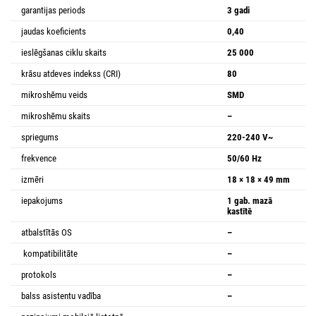
garantijas periods
3 gadi
jaudas koeficients
0,40
ieslēgšanas ciklu skaits
25 000
krāsu atdeves indekss (CRI)
80
mikroshēmu veids
SMD
mikroshēmu skaits
–
spriegums
220-240 V~
frekvence
50/60 Hz
izmēri
18 × 18 × 49 mm
iepakojums
1 gab. mazā
kastītē
atbalstītās OS
–
kompatibilitāte
–
protokols
–
balss asistentu vadība
–