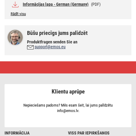
Informācijas lapa - German (Germany)
(PDF)
Rādīt visu
Būšu priecīgs jums palīdzēt
Produktfragen senden Sie an
support@emos.eu
LED
spuldze
Classic
JC
/
G9
Klientu aprūpe
/
4,2
W
(40
Nepieciešams padoms? Mēs esam šeit, lai jums palīdzētu
W)
info@emos.lv.
/
470
lm
/
Auksts
INFORMĀCIJA
VISS PAR IEPIRKŠANOS