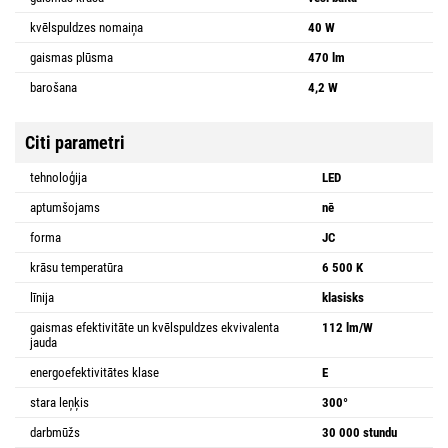
kvēlspuldzes nomaiņa
40 W
gaismas plūsma
470 lm
barošana
4,2 W
Citi parametri
tehnoloģija
LED
aptumšojams
nē
forma
JC
krāsu temperatūra
6 500 K
līnija
klasisks
gaismas efektivitāte un kvēlspuldzes ekvivalenta
112 lm/W
jauda
energoefektivitātes klase
E
stara leņķis
300°
darbmūžs
30 000 stundu