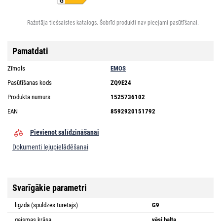
Ražotāja tiešsaistes katalogs. Šobrīd produkti nav pieejami pasūtīšanai.
Pamatdati
Zīmols
EMOS
Pasūtīšanas kods
ZQ9E24
Produkta numurs
1525736102
EAN
8592920151792
Pievienot salīdzināšanai
Dokumenti lejupielādēšanai
Svarīgākie parametri
ligzda (spuldzes turētājs)
G9
gaismas krāsa
vēsi balta