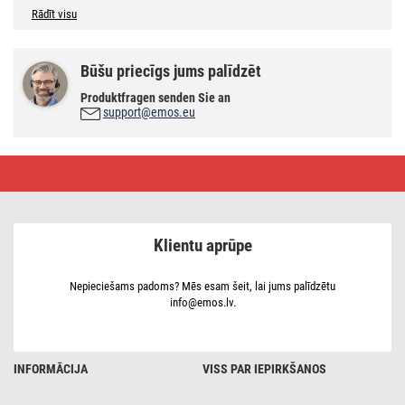
Rādīt visu
Būšu priecīgs jums palīdzēt
Produktfragen senden Sie an
support@emos.eu
LED
spuldze
Classic
JC
/
G9
Klientu aprūpe
/
4,2
W
(40
Nepieciešams padoms? Mēs esam šeit, lai jums palīdzētu
W)
info@emos.lv.
/
470
lm
/
neitrāli
INFORMĀCIJA
VISS PAR IEPIRKŠANOS
balta