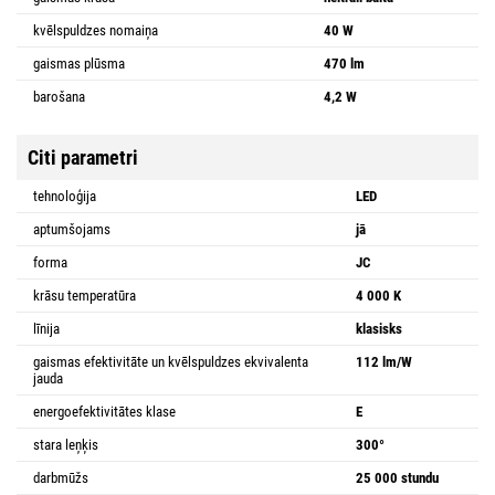
kvēlspuldzes nomaiņa
40 W
gaismas plūsma
470 lm
barošana
4,2 W
Citi parametri
tehnoloģija
LED
aptumšojams
jā
forma
JC
krāsu temperatūra
4 000 K
līnija
klasisks
gaismas efektivitāte un kvēlspuldzes ekvivalenta
112 lm/W
jauda
energoefektivitātes klase
E
stara leņķis
300°
darbmūžs
25 000 stundu