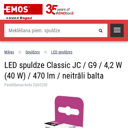
Meklēšana
Mājas
Spuldzes
LED spuldzes
LED spuldze Classic JC / G9 / 4,2 W
(40 W) / 470 lm / neitrāli balta
Pasūtīšanas kods ZQ9225D