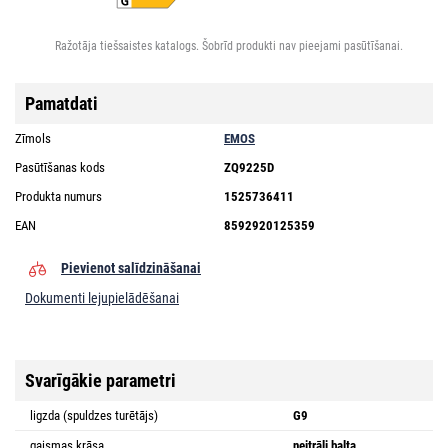
Ražotāja tiešsaistes katalogs. Šobrīd produkti nav pieejami pasūtīšanai.
Pamatdati
Zīmols
EMOS
Pasūtīšanas kods
ZQ9225D
Produkta numurs
1525736411
EAN
8592920125359
Pievienot salīdzināšanai
Dokumenti lejupielādēšanai
Svarīgākie parametri
ligzda (spuldzes turētājs)
G9
gaismas krāsa
neitrāli balta