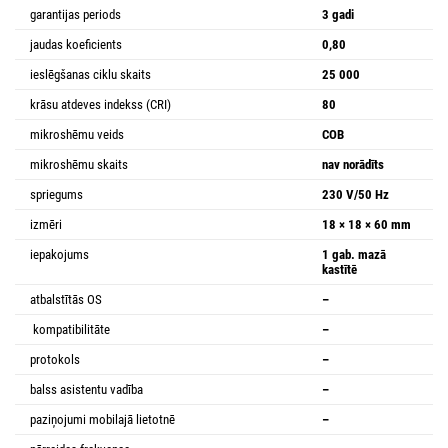
garantijas periods
3 gadi
jaudas koeficients
0,80
ieslēgšanas ciklu skaits
25 000
krāsu atdeves indekss (CRI)
80
mikroshēmu veids
COB
mikroshēmu skaits
nav norādīts
spriegums
230 V/50 Hz
izmēri
18 × 18 × 60 mm
iepakojums
1 gab. mazā
kastītē
atbalstītās OS
–
kompatibilitāte
–
protokols
–
balss asistentu vadība
–
paziņojumi mobilajā lietotnē
–