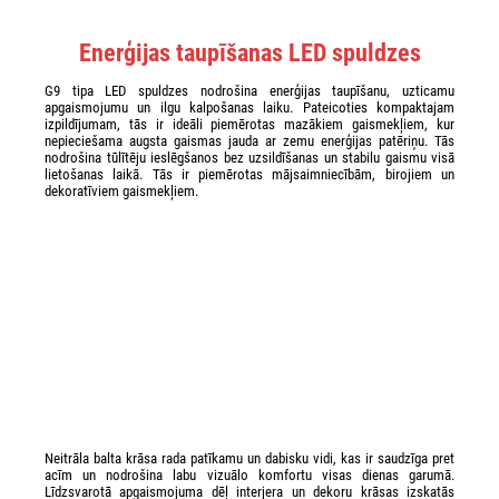
Enerģijas taupīšanas LED spuldzes
G9 tipa LED spuldzes nodrošina enerģijas taupīšanu, uzticamu
apgaismojumu un ilgu kalpošanas laiku. Pateicoties kompaktajam
izpildījumam, tās ir ideāli piemērotas mazākiem gaismekļiem, kur
nepieciešama augsta gaismas jauda ar zemu enerģijas patēriņu. Tās
nodrošina tūlītēju ieslēgšanos bez uzsildīšanas un stabilu gaismu visā
lietošanas laikā. Tās ir piemērotas mājsaimniecībām, birojiem un
dekoratīviem gaismekļiem.
Neitrāla balta krāsa rada patīkamu un dabisku vidi, kas ir saudzīga pret
acīm un nodrošina labu vizuālo komfortu visas dienas garumā.
Līdzsvarotā apgaismojuma dēļ interjera un dekoru krāsas izskatās