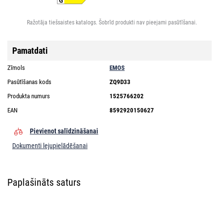
Ražotāja tiešsaistes katalogs. Šobrīd produkti nav pieejami pasūtīšanai.
Pamatdati
Zīmols
EMOS
Pasūtīšanas kods
ZQ9D33
Produkta numurs
1525766202
EAN
8592920150627
Pievienot salīdzināšanai
Dokumenti lejupielādēšanai
Paplašināts saturs