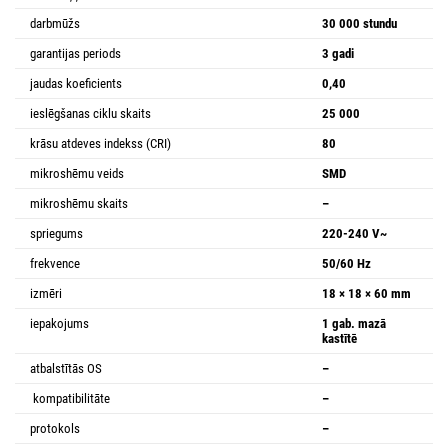
darbmūžs
30 000 stundu
garantijas periods
3 gadi
jaudas koeficients
0,40
ieslēgšanas ciklu skaits
25 000
krāsu atdeves indekss (CRI)
80
mikroshēmu veids
SMD
mikroshēmu skaits
–
spriegums
220-240 V~
frekvence
50/60 Hz
izmēri
18 × 18 × 60 mm
iepakojums
1 gab. mazā
kastītē
atbalstītās OS
–
kompatibilitāte
–
protokols
–