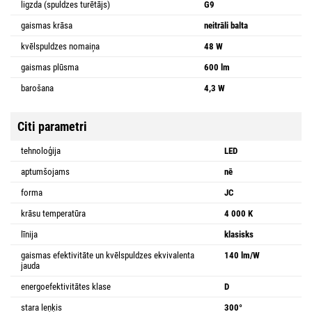
ligzda (spuldzes turētājs)
G9
gaismas krāsa
neitrāli balta
kvēlspuldzes nomaiņa
48 W
gaismas plūsma
600 lm
barošana
4,3 W
Citi parametri
tehnoloģija
LED
aptumšojams
nē
forma
JC
krāsu temperatūra
4 000 K
līnija
klasisks
gaismas efektivitāte un kvēlspuldzes ekvivalenta
140 lm/W
jauda
energoefektivitātes klase
D
stara leņķis
300°