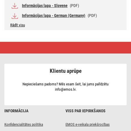
Informācijas lapa - Slovene
(PDF)
Informācijas lapa - German (Germany)
(PDF)
Rādīt visu
LED
spuldze
Classic
JC
/
G9
Klientu aprūpe
/
4,3W
(48
W)
Nepieciešams padoms? Mēs esam šeit, lai jums palīdzētu
/
info@emos.lv.
600
lm
/
Neitrāli
balta
INFORMĀCIJA
VISS PAR IEPIRKŠANOS
Konfidencialitātes politika
EMOS e-veikala priekšrocības