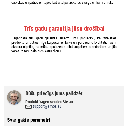
dabiskas un patiesas, tāpēc katra telpa izskatās svaiga un harmoniska.
Trīs gadu garantija jūsu drošībai
Pagarinātā trīs gadu garantija sniedz jums pārliecību, ka izvēlaties
produktu ar patiesi ilgu kalpošanas laiku un pārbaudītu kvalitāti. Tas ir
skaidrs signāls, ka mūsu spuldzes atbilst augstiem standartiem un jūs
varat uz tām paļauties katru dienu.
Būšu priecīgs jums palīdzēt
Produktfragen senden Sie an
support@emos.eu
Svarīgākie parametri