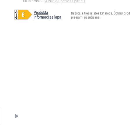
Dukta drošība:
Atbildīgā persona par EU
Produkta
Ražotāja tiešsaistes katalogs. Šobrīd prod
informācijas lapa
pieejami pasūtīšanai.