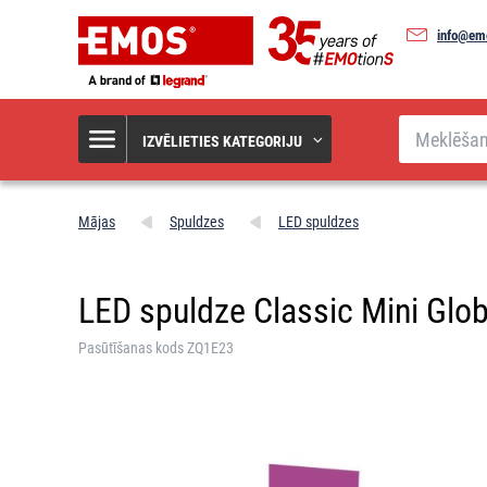
info@em
Meklēšana
IZVĒLIETIES KATEGORIJU
Mājas
Spuldzes
LED spuldzes
LED spuldze Classic Mini Globe
Pasūtīšanas kods ZQ1E23