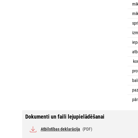
mik
mik
sp
izm
ie
atb
kom
pro
bal
paz
pār
Dokumenti un faili lejupielādēšanai
Atbilstības deklarācija
(PDF)