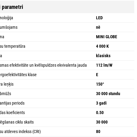
i parametri
noloģija
LED
tumšojams
nē
rma
MINI GLOBE
su temperatūra
4 000 K
ja
klasisks
smas efektivitāte un kvēlspuldzes ekvivalenta jauda
112 lm/W
rgoefektivitātes klase
E
ra leņķis
150°
rbmūžs
30 000 stundu
antijas periods
3 gadi
das koeficients
0.50
lēgšanas ciklu skaits
30 000
su atdeves indekss (CRI)
80