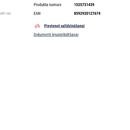
Produkta numurs
1525731439
EAN
8592920127674
ukti nav
Pievienot salīdzināšanai
Dokumenti lejupielādēšanai