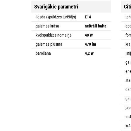
Svarīgākie parametri
Cit
ligzda (spuldzes turētājs)
E14
teh
gaismas krāsa
neitrāli balta
ap
kvēlspuldzes nomaiņa
40 W
fo
gaismas plūsma
470 lm
krā
barošana
4,2 W
līni
gai
ene
sta
da
gar
jau
ies
krā