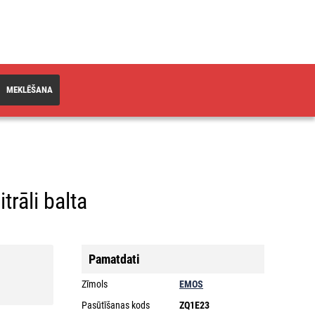
MEKLĒŠANA
trāli balta
Pamatdati
Zīmols
EMOS
Pasūtīšanas kods
ZQ1E23