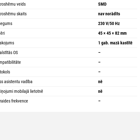
roshēmu veids
SMD
roshēmu skaits
nav norādīts
riegums
230 V/50 Hz
ēri
45 × 45 × 82 mm
pakojums
1 gab. mazā kastītē
alstītās OS
–
patibilitāte
–
tokols
–
ss asistentu vadība
nē
iņojumi mobilajā lietotnē
nē
raides frekvence
–