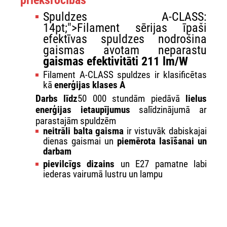
priekšrocības
Spuldzes A-CLASS:
14pt;">Filament sērijas īpaši
efektīvas spuldzes nodrošina
gaismas avotam neparastu
gaismas efektivitāti 211 lm/W
Filament A-CLASS spuldzes ir klasificētas
kā
enerģijas klases A
Darbs līdz
50 000 stundām piedāvā
lielus
enerģijas ietaupījumus
salīdzinājumā ar
parastajām spuldzēm
neitrāli balta gaisma
ir vistuvāk dabiskajai
dienas gaismai un
piemērota lasīšanai un
darbam
pievilcīgs dizains
un E27 pamatne labi
iederas vairumā lustru un lampu