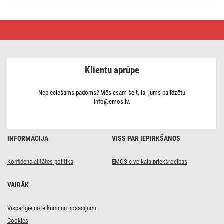
LED
spuldze
Filament
A60
A
CLASS
Klientu aprūpe
/
E27
/
7,2
Nepieciešams padoms? Mēs esam šeit, lai jums palīdzētu
W
info@emos.lv.
(100
W)
/
1521
lm
INFORMĀCIJA
VISS PAR IEPIRKŠANOS
/
neitrāli
balta
Konfidencialitātes politika
EMOS e-veikala priekšrocības
VAIRĀK
Vispārīgie noteikumi un nosacījumi
Cookies