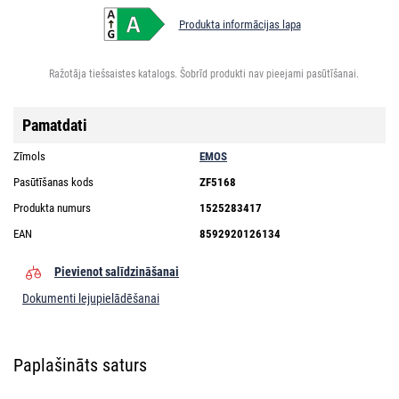
Produkta informācijas lapa
Ražotāja tiešsaistes katalogs. Šobrīd produkti nav pieejami pasūtīšanai.
Pamatdati
Zīmols
EMOS
Pasūtīšanas kods
ZF5168
Produkta numurs
1525283417
EAN
8592920126134
Pievienot salīdzināšanai
Dokumenti lejupielādēšanai
Paplašināts saturs