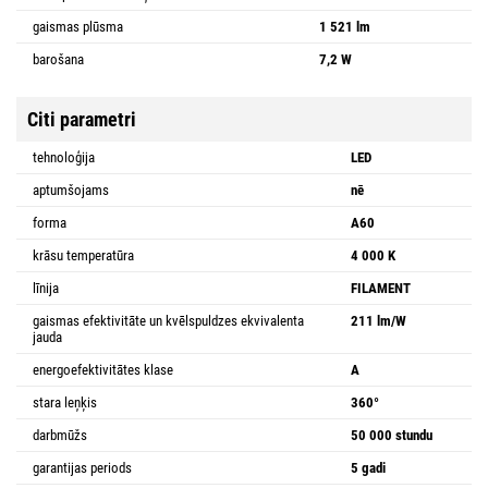
gaismas plūsma
1 521 lm
barošana
7,2 W
Citi parametri
tehnoloģija
LED
aptumšojams
nē
forma
A60
krāsu temperatūra
4 000 K
līnija
FILAMENT
gaismas efektivitāte un kvēlspuldzes ekvivalenta
211 lm/W
jauda
energoefektivitātes klase
A
stara leņķis
360°
darbmūžs
50 000 stundu
garantijas periods
5 gadi