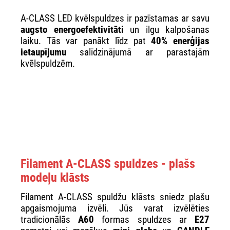
A-CLASS LED kvēlspuldzes ir pazīstamas ar savu
augsto energoefektivitāti
un ilgu kalpošanas
laiku. Tās var panākt līdz pat
40% enerģijas
ietaupījumu
salīdzinājumā ar parastajām
kvēlspuldzēm.
Filament A-CLASS spuldzes - plašs
modeļu klāsts
Filament A-CLASS spuldžu klāsts sniedz plašu
apgaismojuma izvēli. Jūs varat izvēlēties
tradicionālās
A60
formas spuldzes ar
E27