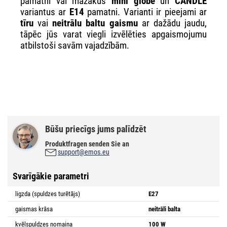
pamatni vai mazākus
mini globe
un
CANDLE
variantus ar
E14
pamatni. Varianti ir pieejami ar
tīru
vai
neitrālu baltu gaismu
ar dažādu jaudu,
tāpēc jūs varat viegli izvēlēties apgaismojumu
atbilstoši savām vajadzībām.
Būšu priecīgs jums palīdzēt
Produktfragen senden Sie an
support@emos.eu
Svarīgākie parametri
ligzda (spuldzes turētājs)
E27
gaismas krāsa
neitrāli balta
kvēlspuldzes nomaiņa
100 W