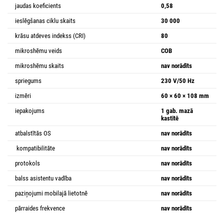
jaudas koeficients
0,58
ieslēgšanas ciklu skaits
30 000
krāsu atdeves indekss (CRI)
80
mikroshēmu veids
COB
mikroshēmu skaits
nav norādīts
spriegums
230 V/50 Hz
izmēri
60 × 60 × 108 mm
iepakojums
1 gab. mazā
kastītē
atbalstītās OS
nav norādīts
kompatibilitāte
nav norādīts
protokols
nav norādīts
balss asistentu vadība
nav norādīts
paziņojumi mobilajā lietotnē
nav norādīts
pārraides frekvence
nav norādīts