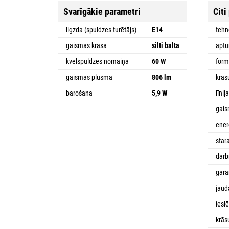
Svarīgākie parametri
Citi
ligzda (spuldzes turētājs)
E14
tehn
gaismas krāsa
silti balta
apt
kvēlspuldzes nomaiņa
60 W
for
gaismas plūsma
806 lm
krās
barošana
5,9 W
līnij
gais
ener
star
dar
gara
jaud
iesl
krās