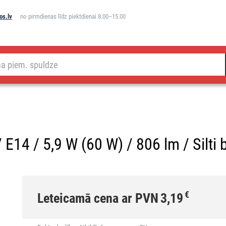
os.lv
no pirmdienas līdz piektdienai 8.00–15.00
E14 / 5,9 W (60 W) / 806 lm / Silti 
€
Leteicamā cena ar PVN
3,19