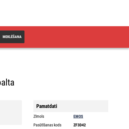
MEKLĒŠANA
balta
Pamatdati
Zīmols
EMOS
Pasūtīšanas kods
ZF3D42