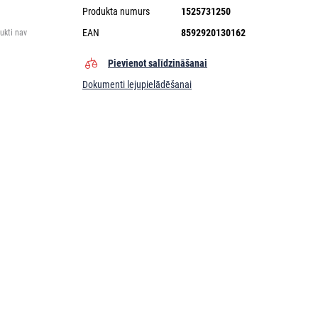
Produkta numurs
1525731250
EAN
8592920130162
ukti nav
Pievienot salīdzināšanai
Dokumenti lejupielādēšanai