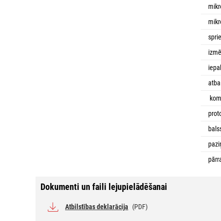
mikr
mikr
spr
izmē
iepa
atba
komp
prot
bals
pazi
pārr
Dokumenti un faili lejupielādēšanai
Atbilstības deklarācija
(PDF)