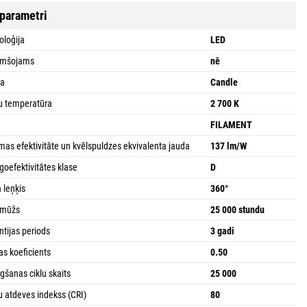
 parametri
oloģija
LED
umšojams
nē
ma
Candle
u temperatūra
2 700 K
a
FILAMENT
mas efektivitāte un kvēlspuldzes ekvivalenta jauda
137 lm/W
goefektivitātes klase
D
a leņķis
360°
bmūžs
25 000 stundu
ntijas periods
3 gadi
as koeficients
0.50
ēgšanas ciklu skaits
25 000
u atdeves indekss (CRI)
80