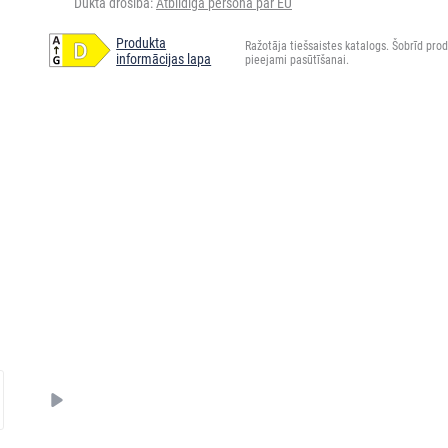
Dukta drošība:
Atbildīgā persona par EU
Produkta
Ražotāja tiešsaistes katalogs. Šobrīd prod
informācijas lapa
pieejami pasūtīšanai.