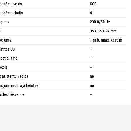
oshēmu veids
COB
oshēmu skaits
4
iegums
230 V/50 Hz
ri
35 × 35 × 97 mm
kojums
1 gab. mazā kastītē
lstītās OS
–
atibilitāte
–
okols
–
s asistentu vadība
nē
ņojumi mobilajā lietotnē
nē
aides frekvence
–