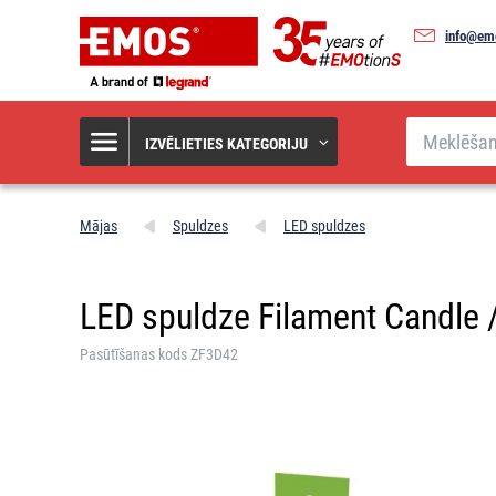
info@em
Meklēšana
IZVĒLIETIES KATEGORIJU
Mājas
Spuldzes
LED spuldzes
LED spuldze Filament Candle / 
Pasūtīšanas kods ZF3D42