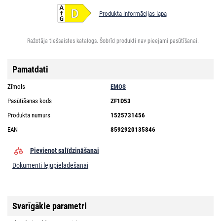
Produkta informācijas lapa
Ražotāja tiešsaistes katalogs. Šobrīd produkti nav pieejami pasūtīšanai.
Pamatdati
Zīmols
EMOS
Pasūtīšanas kods
ZF1D53
Produkta numurs
1525731456
EAN
8592920135846
Pievienot salīdzināšanai
Dokumenti lejupielādēšanai
Svarīgākie parametri