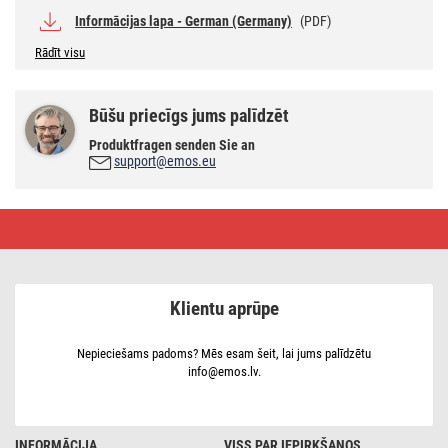
Informācijas lapa - German (Germany)
(PDF)
Rādīt visu
Būšu priecīgs jums palīdzēt
Produktfragen senden Sie an
support@emos.eu
LED
spuldze
Filament
Mini
Globe
/
Klientu aprūpe
E14
/
7
W
Nepieciešams padoms? Mēs esam šeit, lai jums palīdzētu
(75
info@emos.lv.
W)
/
1055
lm
/
INFORMĀCIJA
VISS PAR IEPIRKŠANOS