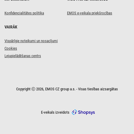
neitrāli
balta
Konfidencialitātes politika
EMOS e-veikala priekšrocības
VAIRĀK
Vispārīgie noteikumi un nosacījumi
Cookies
Lejupielādēšanas centrs
Copyright Ⓒ 2026, EMOS CZ group a.s. - Visas tiesības aizsargātas
E-veikals izveidots