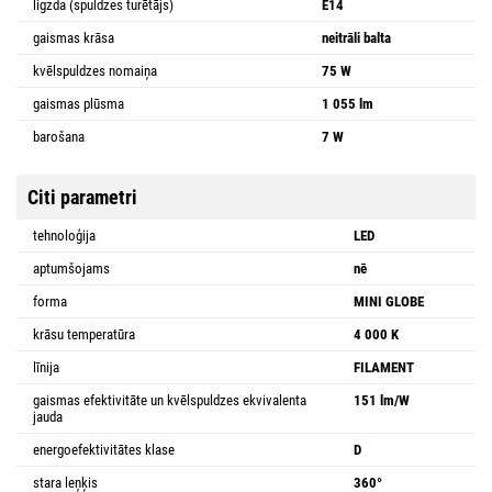
ligzda (spuldzes turētājs)
E14
gaismas krāsa
neitrāli balta
kvēlspuldzes nomaiņa
75 W
gaismas plūsma
1 055 lm
barošana
7 W
Citi parametri
tehnoloģija
LED
aptumšojams
nē
forma
MINI GLOBE
krāsu temperatūra
4 000 K
līnija
FILAMENT
gaismas efektivitāte un kvēlspuldzes ekvivalenta
151 lm/W
jauda
energoefektivitātes klase
D
stara leņķis
360°