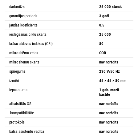
darbmūžs
25 000 stundu
garantijas periods
3 gadi
jaudas koeficients
0,5
ieslēgšanas ciklu skaits
25 000
krāsu atdeves indekss (CRI)
80
mikroshēmu veids
COB
mikroshēmu skaits
nav norādīts
spriegums
230 V/50 Hz
izmēri
45 × 45 × 80 mm
iepakojums
1 gab. mazā
kastītē
atbalstītās OS
nav norādīts
kompatibilitāte
nav norādīts
protokols
nav norādīts
balss asistentu vadība
nav norādīts