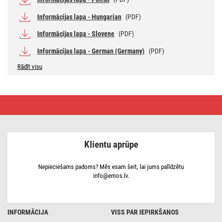
Informācijas lapa - Hungarian
(PDF)
Informācijas lapa - Slovene
(PDF)
Informācijas lapa - German (Germany)
(PDF)
Rādīt visu
LED
spuldze
GoSmart
Candle
/
E14
Klientu aprūpe
/
4,8
W
(40
Nepieciešams padoms? Mēs esam šeit, lai jums palīdzētu
W)
info@emos.lv.
/
470
lm
/
RGB
INFORMĀCIJA
VISS PAR IEPIRKŠANOS
/