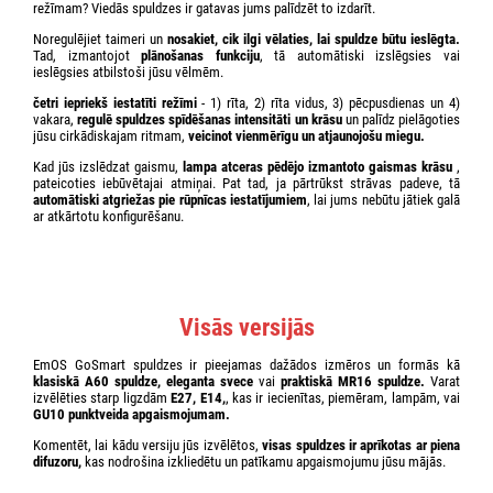
režīmam? Viedās spuldzes ir gatavas jums palīdzēt to izdarīt.
Noregulējiet taimeri un
nosakiet, cik ilgi vēlaties, lai spuldze būtu ieslēgta.
Tad, izmantojot
plānošanas funkciju
, tā automātiski izslēgsies vai
ieslēgsies atbilstoši jūsu vēlmēm.
četri iepriekš iestatīti režīmi
- 1) rīta, 2) rīta vidus, 3) pēcpusdienas un 4)
vakara,
regulē spuldzes spīdēšanas intensitāti un krāsu
un palīdz pielāgoties
jūsu cirkādiskajam ritmam,
veicinot vienmērīgu un atjaunojošu miegu.
Kad jūs izslēdzat gaismu,
lampa atceras pēdējo izmantoto gaismas krāsu
,
pateicoties iebūvētajai atmiņai. Pat tad, ja pārtrūkst strāvas padeve, tā
automātiski atgriežas pie rūpnīcas iestatījumiem
, lai jums nebūtu jātiek galā
ar atkārtotu konfigurēšanu.
Visās versijās
EmOS GoSmart spuldzes ir pieejamas dažādos izmēros un formās kā
klasiskā A60 spuldze, eleganta svece
vai
praktiskā MR16 spuldze.
Varat
izvēlēties starp ligzdām
E27, E14,
, kas ir iecienītas, piemēram, lampām, vai
GU10 punktveida apgaismojumam.
Komentēt, lai kādu versiju jūs izvēlētos,
visas spuldzes ir aprīkotas ar piena
difuzoru,
kas nodrošina izkliedētu un patīkamu apgaismojumu jūsu mājās.