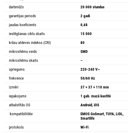
darbmūžs
20 000 stundas
garantijas periods
2 gadi
jaudas koeficients
0,48
ieslēgšanas ciklu skaits
15 000
krāsu atdeves indekss (CRI)
80
mikroshēmu veids
SMD
mikroshēmu skaits
–
spriegums
220-240 V~
frekvence
50/60 Hz
izmēri
37 × 37 × 110 mm
iepakojums
1 gab. mazā kastītē
atbalstītās OS
Android, iOS
kompatibilitāte
EMOS GoSmart, TUYA, LIDL,
Smartlife
protokols
Wi-Fi