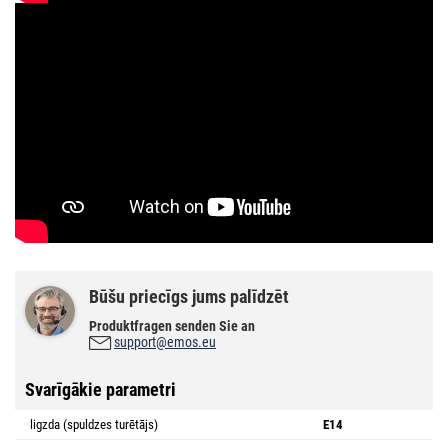
Būšu priecīgs jums palīdzēt
Produktfragen senden Sie an
support@emos.eu
Svarīgākie parametri
ligzda (spuldzes turētājs)
E14