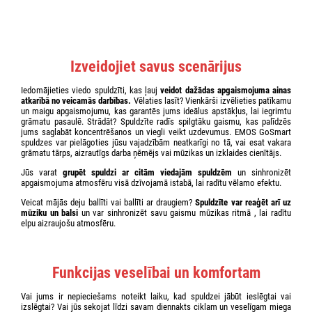
Izveidojiet savus scenārijus
Iedomājieties viedo spuldzīti, kas ļauj
veidot dažādas apgaismojuma ainas
atkarībā no veicamās darbības.
Vēlaties lasīt? Vienkārši izvēlieties patīkamu
un maigu apgaismojumu, kas garantēs jums ideālus apstākļus, lai iegrimtu
grāmatu pasaulē. Strādāt? Spuldzīte radīs spilgtāku gaismu, kas palīdzēs
jums saglabāt koncentrēšanos un viegli veikt uzdevumus. EMOS GoSmart
spuldzes var pielāgoties jūsu vajadzībām neatkarīgi no tā, vai esat vakara
grāmatu tārps, aizrautīgs darba ņēmējs vai mūzikas un izklaides cienītājs.
Jūs varat
grupēt spuldzi ar citām viedajām spuldzēm
un sinhronizēt
apgaismojuma atmosfēru visā dzīvojamā istabā, lai radītu vēlamo efektu.
Veicat mājās deju ballīti vai ballīti ar draugiem?
Spuldzīte var reaģēt arī uz
mūziku un balsi
un var sinhronizēt savu gaismu mūzikas ritmā , lai radītu
elpu aizraujošu atmosfēru.
Funkcijas veselībai un komfortam
Vai jums ir nepieciešams noteikt laiku, kad spuldzei jābūt ieslēgtai vai
izslēgtai? Vai jūs sekojat līdzi savam diennakts ciklam un veselīgam miega