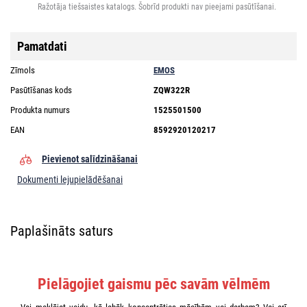
Ražotāja tiešsaistes katalogs. Šobrīd produkti nav pieejami pasūtīšanai.
Pamatdati
Zīmols
EMOS
Pasūtīšanas kods
ZQW322R
Produkta numurs
1525501500
EAN
8592920120217
Pievienot salīdzināšanai
Dokumenti lejupielādēšanai
Paplašināts saturs
Pielāgojiet gaismu pēc savām vēlmēm