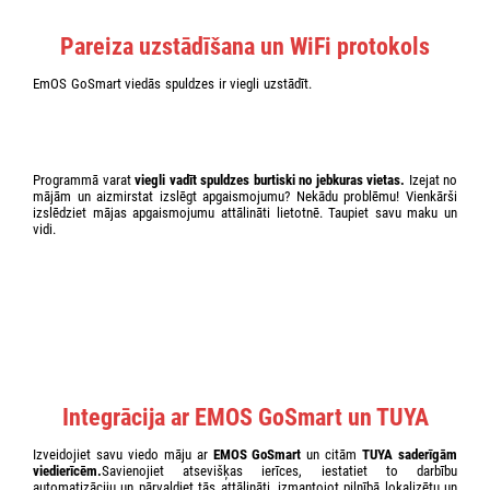
Pareiza uzstādīšana un WiFi protokols
EmOS GoSmart viedās spuldzes ir viegli uzstādīt.
Izstādiet tās gaismekļos,
savienojiet ar EMOS GoSmart mobilo lietotni, kas pieejama gan Android,
gan iOS operētājsistēmām, un pievienojiet tās mājas WIFI tīklam.
Pateicoties Amazon Alexa un Google Assistant saderībai, varat izmantot arī
balss vadību.
Programmā varat
viegli vadīt spuldzes burtiski no jebkuras vietas.
Izejat no
mājām un aizmirstat izslēgt apgaismojumu? Nekādu problēmu! Vienkārši
izslēdziet mājas apgaismojumu attālināti lietotnē. Taupiet savu maku un
vidi.
Integrācija ar EMOS GoSmart un TUYA
Izveidojiet savu viedo māju ar
EMOS GoSmart
un citām
TUYA saderīgām
viedierīcēm.
Savienojiet atsevišķas ierīces, iestatiet to darbību
automatizāciju un pārvaldiet tās attālināti, izmantojot pilnībā lokalizētu un