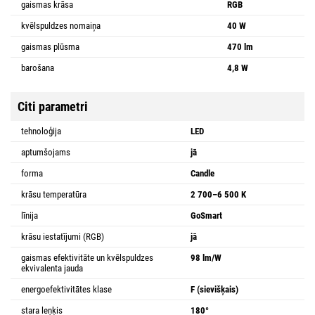
gaismas krāsa
RGB
kvēlspuldzes nomaiņa
40 W
gaismas plūsma
470 lm
barošana
4,8 W
Citi parametri
tehnoloģija
LED
aptumšojams
jā
forma
Candle
krāsu temperatūra
2 700–6 500 K
līnija
GoSmart
krāsu iestatījumi (RGB)
jā
gaismas efektivitāte un kvēlspuldzes
98 lm/W
ekvivalenta jauda
energoefektivitātes klase
F (sievišķais)
stara leņķis
180°