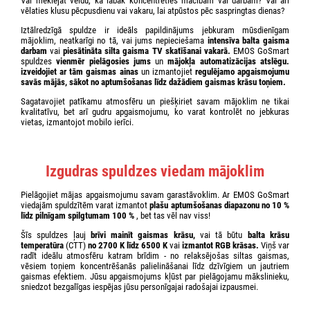
Vai meklējat veidu, kā labāk koncentrēties mācībām vai darbam? Vai arī
vēlaties klusu pēcpusdienu vai vakaru, lai atpūstos pēc saspringtas dienas?
Iztālredzīgā spuldze ir ideāls papildinājums jebkuram mūsdienīgam
mājoklim, neatkarīgi no tā, vai jums nepieciešama
intensīva balta gaisma
darbam
vai
piesātināta silta gaisma TV skatīšanai vakarā.
EMOS GoSmart
spuldzes
vienmēr pielāgosies jums
un
mājokļa automatizācijas atslēgu.
izveidojiet ar tām gaismas ainas
un izmantojiet
regulējamo apgaismojumu
savās mājās, sākot no aptumšošanas līdz dažādiem gaismas krāsu toņiem.
Sagatavojiet patīkamu atmosfēru un piešķiriet savam mājoklim ne tikai
kvalitatīvu, bet arī gudru apgaismojumu, ko varat kontrolēt no jebkuras
vietas, izmantojot mobilo ierīci.
Izgudras spuldzes viedam mājoklim
Pielāgojiet mājas apgaismojumu savam garastāvoklim. Ar EMOS GoSmart
viedajām spuldzītēm varat izmantot
plašu aptumšošanas diapazonu no 10 %
līdz pilnīgam spilgtumam 100 %
, bet tas vēl nav viss!
Šīs spuldzes ļauj
brīvi mainīt gaismas krāsu,
vai tā būtu
balta krāsu
temperatūra
(CTT)
no 2700 K līdz 6500 K
vai
izmantot RGB krāsas.
Viņš var
radīt ideālu atmosfēru katram brīdim - no relaksējošas siltas gaismas,
vēsiem toņiem koncentrēšanās palielināšanai līdz dzīvīgiem un jautriem
gaismas efektiem. Jūsu apgaismojums kļūst par pielāgojamu mākslinieku,
sniedzot bezgalīgas iespējas jūsu personīgajai radošajai izpausmei.