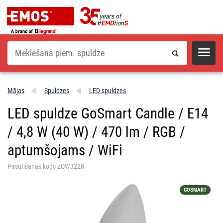
Meklēšana
Mājas
Spuldzes
LED spuldzes
LED spuldze GoSmart Candle / E14
/ 4,8 W (40 W) / 470 lm / RGB /
aptumšojams / WiFi
Pasūtīšanas kods ZQW322R
GOSMART