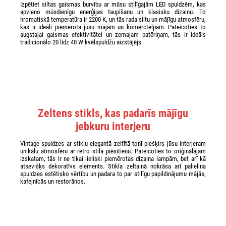
Izpētiet siltas gaismas burvību ar mūsu stilīgajām LED spuldzēm, kas
apvieno mūsdienīgu enerģijas taupīšanu un klasisku dizainu. To
hromatiskā temperatūra ir 2200 K, un tās rada siltu un mājīgu atmosfēru,
kas ir ideāli piemērota jūsu mājām un komerctelpām. Pateicoties to
augstajai gaismas efektivitātei un zemajam patēriņam, tās ir ideāls
tradicionālo 20 līdz 40 W kvēlspuldžu aizstājējs.
Zeltens stikls, kas padarīs mājīgu
jebkuru interjeru
Vintage spuldzes ar stiklu elegantā zeltītā tonī piešķirs jūsu interjeram
unikālu atmosfēru ar retro stila piesitienu. Pateicoties to oriģinālajam
izskatam, tās ir ne tikai lieliski piemērotas dizaina lampām, bet arī kā
atsevišķs dekoratīvs elements. Stikla zeltainā nokrāsa arī palielina
spuldzes estētisko vērtību un padara to par stilīgu papildinājumu mājās,
kafejnīcās un restorānos.