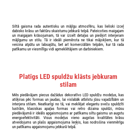
Siltā gaisma rada autentisku un mājīgu atmosfēru, kas lieliski izceļ
dabisko krāsu un faktūru skaistumu jebkurā telpā. Pateicoties maigajam
un maigajam krāsojumam, tā var izcelt detaļas un piešķirt interjeram
mājīgumu un stilu. Tā ir ideāli piemērota ne tikai mājokļiem, kur tā
veicina atpūtu un labsajūtu, bet arī komerciālām telpām, kur tā rada
patīkamu un viesmīlīgu vidi apmeklētājiem un darbiniekiem.
Platīgs LED spuldžu klāsts jebkuram
stilam
Mēs piedāvājam piecus dažādus dekoratīvo LED spuldžu modeļus, kas
atšķiras pēc formas un jaudas, lai vislabāk atbilstu jūsu vajadzībām un
interjera stilam. Neatkarīgi no tā, vai meklējat elegantu sveču spuldzīti
lustrām, klasiskas apaļas formas vai retro dizaina spuldzi, mūsu
piedāvājumā ir ideāls apgaismojums ar patīkamu siltu gaismu un augstu
energoefektivitāti. Visus modeļus vieno augstas kvalitātes krāsu
atveidojums un plašs apgaismojuma leņķis, kas nodrošina vienmērīgu
un patīkamu apgaismojumu jebkurā telpā.