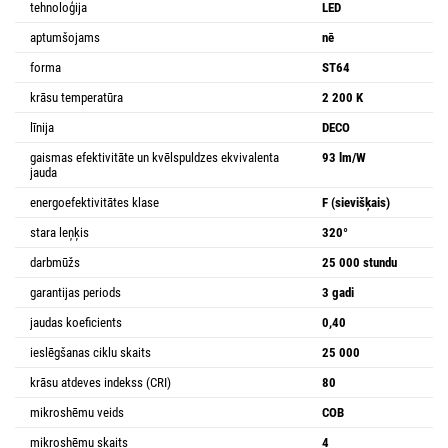
tehnoloģija
LED
aptumšojams
nē
forma
ST64
krāsu temperatūra
2 200 K
līnija
DECO
gaismas efektivitāte un kvēlspuldzes ekvivalenta
93 lm/W
jauda
energoefektivitātes klase
F (sievišķais)
stara leņķis
320°
darbmūžs
25 000 stundu
garantijas periods
3 gadi
jaudas koeficients
0,40
ieslēgšanas ciklu skaits
25 000
krāsu atdeves indekss (CRI)
80
mikroshēmu veids
COB
mikroshēmu skaits
4