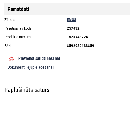
Pamatdati
Zīmols
EMOS
Pasūtīšanas kods
Z57032
Produkta numurs
1525743224
EAN
8592920133859
Pievienot salīdzināšanai
Dokumenti lejupielādēšanai
Paplašināts saturs