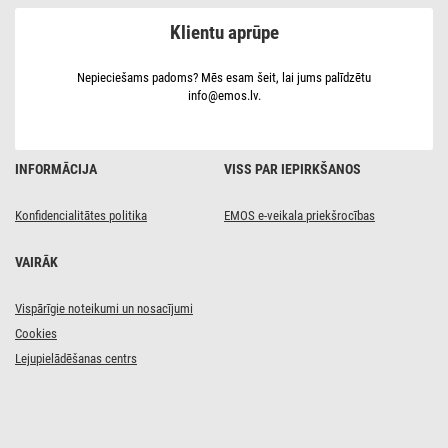
E27
Klientu aprūpe
/
4,5
W
(40
Nepieciešams padoms? Mēs esam šeit, lai jums palīdzētu
W)
info@emos.lv.
/
420
lm
/
Silti
INFORMĀCIJA
VISS PAR IEPIRKŠANOS
balta
Konfidencialitātes politika
EMOS e-veikala priekšrocības
VAIRĀK
Vispārīgie noteikumi un nosacījumi
Cookies
Lejupielādēšanas centrs