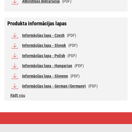
Atbilstības deklarācija
(PDF)
Produkta informācijas lapas
Informācijas lapa - Czech
(PDF)
Informācijas lapa - Slovak
(PDF)
Informācijas lapa - Polish
(PDF)
Informācijas lapa - Hungarian
(PDF)
Informācijas lapa - Slovene
(PDF)
Informācijas lapa - German (Germany)
(PDF)
Rādīt visu
LED
spuldze
Vintage
ST64
/