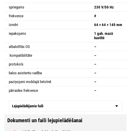
spriegums
230 V/50 Hz
frekvence
#
izmēri
64 × 64 × 140 mm
iepakojums
1 gab. mazā
kastītē
atbalstītās OS
–
kompatibilitāte
–
protokols
–
balss asistentu vadība
–
paziņojumi mobilajā lietotnē
–
pārraides frekvence
–
Lejupielādējamie faili
Dokumenti un faili lejupielādēšanai