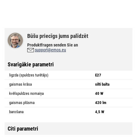
Būšu priecīgs jums palīdzēt
Produktfragen senden Sie an
support@emos.eu
Svarīgākie parametri
ligzda (spuldzes turētājs)
E27
gaismas krāsa
silti balta
kvēlspuldzes nomaiņa
40 W
gaismas plūsma
420 lm
barošana
4,5 W
Citi parametri