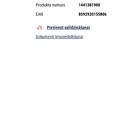
Produkta numurs
1441381900
EAN
8592920155806
Pievienot salīdzināšanai
Dokumenti lejupielādēšanai