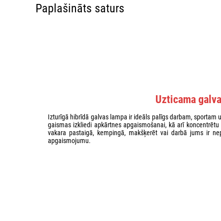
Paplašināts saturs
Uzticama galva
Izturīgā hibrīdā galvas lampa ir ideāls palīgs darbam, sportam 
gaismas izkliedi apkārtnes apgaismošanai, kā arī koncentrētu 
vakara pastaigā, kempingā, makšķerēt vai darbā jums ir ne
apgaismojumu.