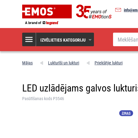
info@em
Meklēšana
IZVĒLIETIES KATEGORIJU
Mājas
Lukturīši un lukturi
Priekšējie lukturi
LED uzlādējams galvos luktur
Pasūtīšanas kods P3546
ZIŅAS