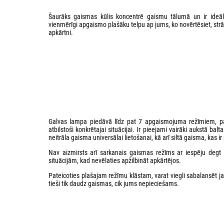
Šaurāks gaismas kūlis koncentrē gaismu tālumā un ir ideāli
vienmērīgi apgaismo plašāku telpu ap jums, ko novērtēsiet, strād
apkārtni.
Galvas lampa piedāvā līdz pat 7 apgaismojuma režīmiem, patei
atbilstoši konkrētajai situācijai. Ir pieejami vairāki aukst
neitrāla gaisma universālai lietošanai, kā arī siltā gaisma, kas ir
Nav aizmirsts arī sarkanais gaismas režīms ar iespēju degt 
situācijām, kad nevēlaties apžilbināt apkārtējos.
Pateicoties plašajam režīmu klāstam, varat viegli sabalansēt j
tieši tik daudz gaismas, cik jums nepieciešams.