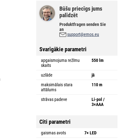
Būšu priecīgs jums
palīdzēt
Produktfragen senden Sie
an
support@emos.eu
Svarīgākie parametri
apgaismojuma režīmu
550 lm
skaits
u
uzlāde
jā
s
u
maksimālais stara
110 m
attālums
strāvas padeve
Li-pol /
3×AAA
Citi parametri
gaismas avots
7× LED