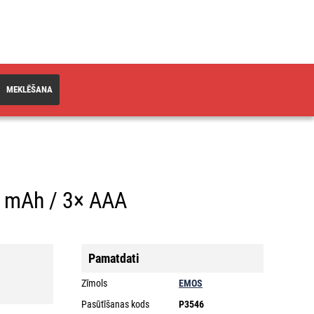
MEKLĒŠANA
0 mAh / 3× AAA
Pamatdati
Zīmols
EMOS
Pasūtīšanas kods
P3546