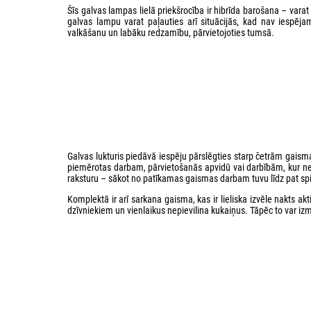
Šīs galvas lampas lielā priekšrocība ir hibrīda barošana – vara
galvas lampu varat paļauties arī situācijās, kad nav iespēj
valkāšanu un labāku redzamību, pārvietojoties tumsā.
Galvas lukturis piedāvā iespēju pārslēgties starp četrām gaismas
piemērotas darbam, pārvietošanās apvidū vai darbībām, kur n
raksturu – sākot no patīkamas gaismas darbam tuvu līdz pat sp
Komplektā ir arī sarkana gaisma, kas ir lieliska izvēle nakts
dzīvniekiem un vienlaikus nepievilina kukaiņus. Tāpēc to var i