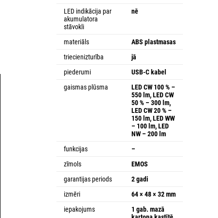
LED indikācija par
nē
akumulatora
stāvokli
materiāls
ABS plastmasas
triecienizturība
jā
piederumi
USB-C kabel
gaismas plūsma
LED CW 100 % –
550 lm, LED CW
50 % – 300 lm,
LED CW 20 % –
150 lm, LED WW
– 100 lm, LED
NW – 200 lm
funkcijas
–
zīmols
EMOS
garantijas periods
2 gadi
izmēri
64 × 48 × 32 mm
iepakojums
1 gab. mazā
kartona kastītē