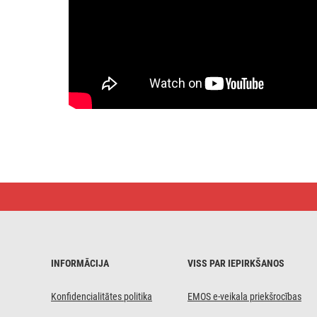
LED
uzlādējams
galvos
lukturis
P3546,
550
lm,
INFORMĀCIJA
VISS PAR IEPIRKŠANOS
110
m,
Li-
Konfidencialitātes politika
EMOS e-veikala priekšrocības
Pol
1000