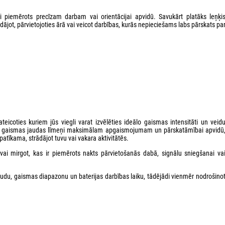
 piemērots precīzam darbam vai orientācijai apvidū. Savukārt platāks leņķi
ājot, pārvietojoties ārā vai veicot darbības, kurās nepieciešams labs pārskats pa
coties kuriem jūs viegli varat izvēlēties ideālo gaismas intensitāti un veid
ā balta gaismas jaudas līmeņi maksimālam apgaismojumam un pārskatāmībai apvidū
 patīkama, strādājot tuvu vai vakara aktivitātēs.
vai mirgot, kas ir piemērots nakts pārvietošanās dabā, signālu sniegšanai va
audu, gaismas diapazonu un baterijas darbības laiku, tādējādi vienmēr nodrošino