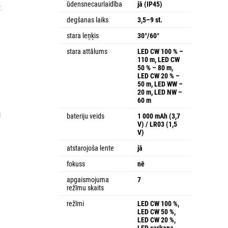
ūdensnecaurlaidība
jā (IP45)
z
u
degšanas laiks
3,5–9 st.
stara leņķis
30°/60°
stara attālums
LED CW 100 % –
110 m, LED CW
50 % – 80 m,
LED CW 20 % –
50 m, LED WW –
20 m, LED NW –
60 m
i
bateriju veids
1 000 mAh (3,7
a
V) / LR03 (1,5
V)
a
atstarojoša lente
jā
fokuss
nē
apgaismojuma
7
režīmu skaits
režīmi
LED CW 100 %,
LED CW 50 %,
LED CW 20 %,
LED sarkana