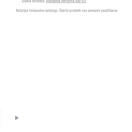
Dukta drošība:
Atbildīgā persona par EU
Ražotāja tiešsaistes katalogs. Šobrīd produkti nav pieejami pasūtīšanai.