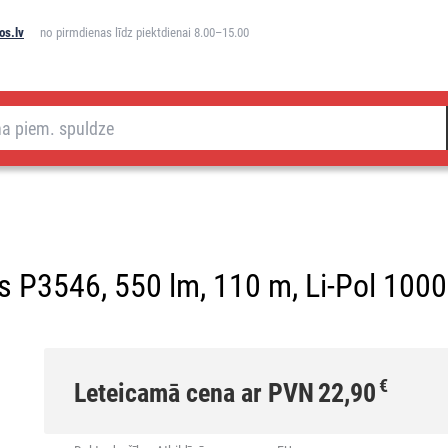
os.lv
no pirmdienas līdz piektdienai 8.00–15.00
is P3546, 550 lm, 110 m, Li-Pol 100
€
Leteicamā cena ar PVN
22,90