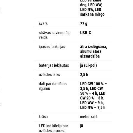
deg, LED WW,
LED NW, LED
s
sarkana mirgo
r
svars
77 g
strāvas savienotāja
USB-C
veids
īpašas funkcijas
ātra izslēgšana,
akumulatora
aizsardzība
baterijas iekļautas
jā (Li-pol)
u
uzlādes laiks
2,5 h
,
dati par darbības
LED CW 100 % –
ilgumu
3,5 h, LED CW
i
50 % – 4 h, LED
CW 20 % – 8 h,
LED WW – 9 h,
t
LED NW – 7,5 h
krāsa
melni zaļš
LED indikācija par
jā
uzlādes procesu