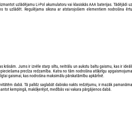
t izmantot uzlādējamu Li-Pol akumulatoru vai klasiskās AAA baterijas. Tādējādi u
ams to uzlādēt. Regulējama siksna ar atstarojošiem elementiem nodrošina ērt
 krāsām. Jums ir izvēle starp siltu, neitrālu un aukstu baltu gaismu, kas ir ideāl
epieciešama precīza redzamība. Katra no tām nodrošina atšķirīgu apgaismojum
ilgtai gaismai, kas nodrošina maksimālu pārskatāmību apkārtnē.
 aktivitātēm dabā. Tā palīdz saglabāt dabisko nakts redzējumu, ir mazāk pamanām
zmantot kempingā, makšķerējot, medībās vai vakara pārgājienos dabā.