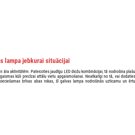
s lampa jebkurai situācijai
un āra aktivitātēm. Pateicoties jaudīgu LED diožu kombinācijai, tā nodrošina plaš
gaismas kūli precīzai attālu vietu apgaismošanai. Neatkarīgi no tā, vai dodatie
pieciešamas brīvas abas rokas, šī galvas lampa nodrošinās uzticamu un ērt