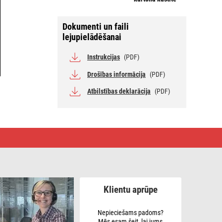
Dokumenti un faili
lejupielādēšanai
Instrukcijas
(PDF)
Drošības informācija
(PDF)
Atbilstības deklarācija
(PDF)
Klientu aprūpe
Nepieciešams padoms?
Mēs esam šeit, lai jums