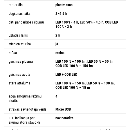
materiāls
plastmasas
degšanas laiks
2–4,5 h
dati par darbības ilgumu
LED 100% - 4 h, LED 50% - 4,5 h, COB LED
100% - 2 h
uzlādes laiks
2 h
triecienizturība
jā
krāsa
melns
gaismas plūsma
LED 100 % – 100 lm, LED 50 % – 50 lm,
COB LED 100 % – 150 lm
gaismas avots
LED + COB LED
stara attālums
LED 100 % – 150 m, LED 50 % – 130 m,
COB LED 100 % – 15 m
apgaismojuma režīmu
4
skaits
strāvas savienotāja veids
Micro USB
LED indikācija par
nav norādīts
akumulatora stāvokli