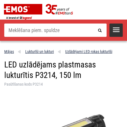
Meklēšana
Mājas
Lukturīši un lukturi
Uzlādējami LED rokas lukturīši
LED uzlādējams plastmasas
lukturītis P3214, 150 lm
Pasūtīšanas kods P3214