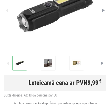
€
Leteicamā cena ar PVN
9,99
Dukta drošība:
Atbildīgā persona par EU
Ražotāja tiešsaistes katalogs. Šobrīd produkti nav pieejami pasūtīšanai.