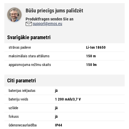
Būšu priecīgs jums palīdzēt
Produktfragen senden Sie an
support@emos.eu
Svarīgākie parametri
strāvas padeve
Li-Ion 18650
maksimālais stara attālums
150 m
apgaismojuma režīmu skaits
150 lm
Citi parametri
baterijas iekļautas
jā
bateriju veids
1 200 mAh/3,7 V
uzlāde
jā
fokuss
jā
ūdensnecaurlaidība
IP44