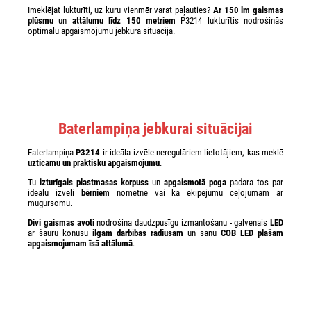
Imeklējat lukturīti, uz kuru vienmēr varat paļauties?
Ar 150 lm gaismas
plūsmu
un
attālumu līdz 150 metriem
P3214 lukturītis nodrošinās
optimālu apgaismojumu jebkurā situācijā.
Baterlampiņa jebkurai situācijai
Faterlampiņa
P32
14
ir ideāla izvēle neregulāriem lietotājiem, kas meklē
uzticamu un praktisku apgaismojumu
.
Tu
izturīgais plastmasas korpuss
un
apgaismotā poga
padara tos par
ideālu izvēli
bērniem
nometnē vai kā ekipējumu ceļojumam ar
mugursomu.
Divi gaismas avoti
nodrošina daudzpusīgu izmantošanu - galvenais
LED
ar šauru konusu
ilgam darbības rādiusam
un sānu
COB LED
plašam
apgaismojumam īsā attālumā
.