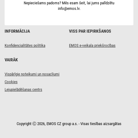
Nepieciešams padoms? Mēs esam šeit, lai jums palīdzētu
info@emos.lv.
INFORMĀCIJA
VISS PAR IEPIRKŠANOS
Konfidencialitātes politika
EMOS e-veikala priekšrocības
VAIRĀK
Vispārīgie noteikumi un nosacījumi
Cookies
Lejupielādēšanas centrs
Copyright Ⓒ 2026, EMOS CZ group a.s. - Visas tiesības aizsargātas