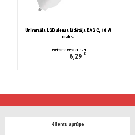
Universāls USB sienas lādētājs BASIC, 10 W
maks.
Leteicamā cena ar PVN
€
6,29
LED
uzlādējams
plastmasas
lukturītis
P3214,
150
Klientu aprūpe
lm