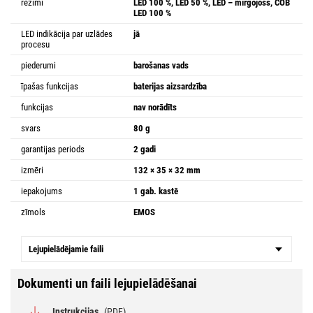
režīmi
LED 100 %, LED 50 %, LED – mirgojošs, COB
LED 100 %
LED indikācija par uzlādes
jā
procesu
piederumi
barošanas vads
īpašas funkcijas
baterijas aizsardzība
funkcijas
nav norādīts
svars
80 g
garantijas periods
2 gadi
izmēri
132 × 35 × 32 mm
iepakojums
1 gab. kastē
zīmols
EMOS
Lejupielādējamie faili
Dokumenti un faili lejupielādēšanai
Instrukcijas
(PDF)