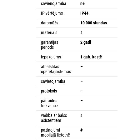
savienojamība
nē
IP vērtējums
IP44
darbmūžs
10 000 stundas
materiāls
#
garantijas
2 gadi
periods
iepakojums
1 gab. kastē
atbalstītās
–
operētājsistēmas
savietojamība
–
protokols
–
pārraides
–
frekvence
vadība ar balss
#
asistentiem
paziņojumi
#
mobilajā lietotnē