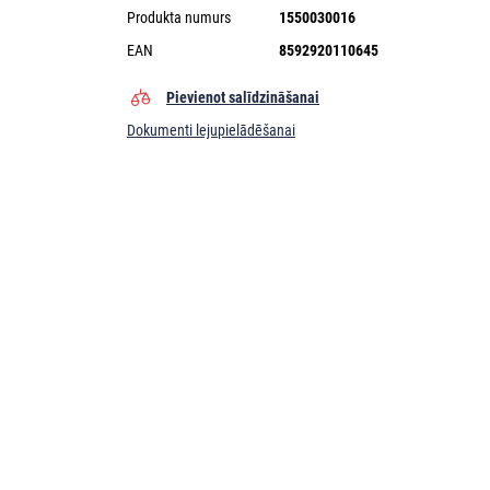
Produkta numurs
1550030016
EAN
8592920110645
Pievienot salīdzināšanai
Dokumenti lejupielādēšanai