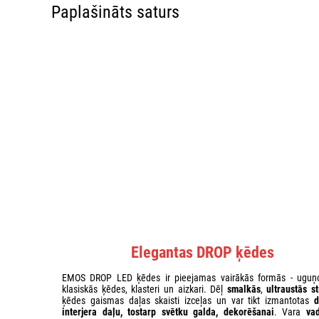
Paplašināts saturs
Elegantas DROP ķēdes
EMOS DROP LED ķēdes ir pieejamas vairākās formās - uguņ
klasiskās ķēdes, klasteri un aizkari. Dēļ
smalkās
,
ultraustās s
ķēdes gaismas daļas skaisti izceļas un var tikt izmantotas
d
interjera daļu, tostarp svētku galda, dekorēšanai
. Vara
va