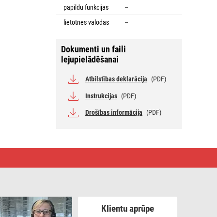
papildu funkcijas
–
lietotnes valodas
–
Dokumenti un faili
lejupielādēšanai
Atbilstības deklarācija
(PDF)
Instrukcijas
(PDF)
Drošības informācija
(PDF)
Klientu aprūpe