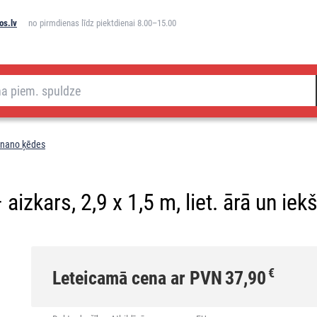
os.lv
no pirmdienas līdz piektdienai 8.00–15.00
 nano ķēdes
kars, 2,9 x 1,5 m, liet. ārā un iekšt.,
€
Leteicamā cena ar PVN
37,90