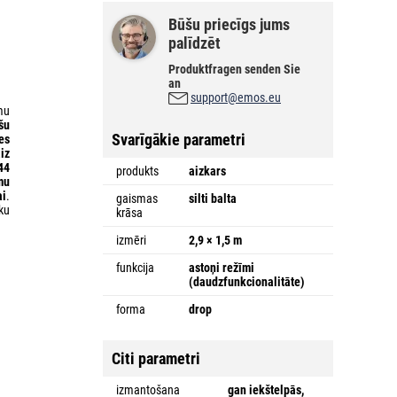
Būšu priecīgs jums
palīdzēt
Produktfragen senden Sie
an
support@emos.eu
mu
šu
Svarīgākie parametri
es
iz
44
produkts
aizkars
mu
ai
.
gaismas
silti balta
ku
krāsa
izmēri
2,9 × 1,5 m
funkcija
astoņi režīmi
(daudzfunkcionalitāte)
forma
drop
Citi parametri
izmantošana
gan iekštelpās,