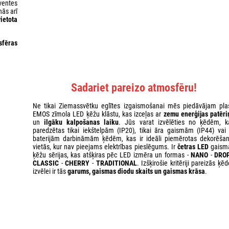
ventes
nās arī
vietota
sfēras
Sadariet pareizo atmosfēru!
Ne tikai Ziemassvētku eglītes izgaismošanai mēs piedāvājam pla
EMOS zīmola LED ķēžu klāstu, kas izceļas ar
zemu enerģijas patēri
un
ilgāku kalpošanas laiku
. Jūs varat izvēlēties no ķēdēm, k
paredzētas tikai iekštelpām (IP20), tikai āra gaismām (IP44) vai 
baterijām darbināmām ķēdēm, kas ir ideāli piemērotas dekorēšan
vietās, kur nav pieejams elektrības pieslēgums. Ir
četras LED
gaism
ķēžu sērijas, kas atšķiras pēc LED izmēra un formas -
NANO
-
DRO
CLASSIC
-
CHERRY
-
TRADITIONAL
. Izšķirošie kritēriji pareizās ķē
izvēlei ir tās
garums, gaismas diodu skaits un gaismas krāsa
.