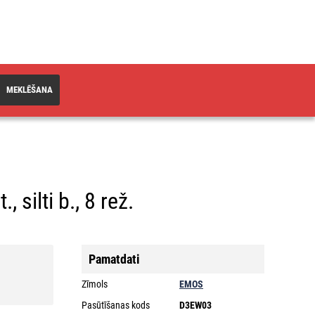
MEKLĒŠANA
 silti b., 8 rež.
Pamatdati
Zīmols
EMOS
Pasūtīšanas kods
D3EW03