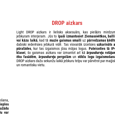
DROP aizkars
Light DROP aizkars ir lielisks aksesuārs, kas piešķirs mirdzu
jebkuram interjeram. Jūs to
īpaši izmantosiet Ziemassvētkos, ballī
vai kāzu laikā
, kad tā
mazie gaismas smaili
uz
pārredzamas ķēdīt
dabiski iederēsies jebkurā vidē. Tas visvairāk izcelsies
uzkarināts a
pūralādes
, kur tas izgaismos jūsu mājas logus.
Pateicoties tā IP
klasei
, šo gaismas aizkaru var izmantot arī kā
ārpusdurvju rotāju
ēku fasādēm
,
ārpusdurvju pergolām
un
stiklu logu izgaismošan
DROP aizkars dažu sekunžu laikā jebkuru telpu var pārvērst par maģis
un romantisku vietu.
ošana,
tieples
ažādu
du var