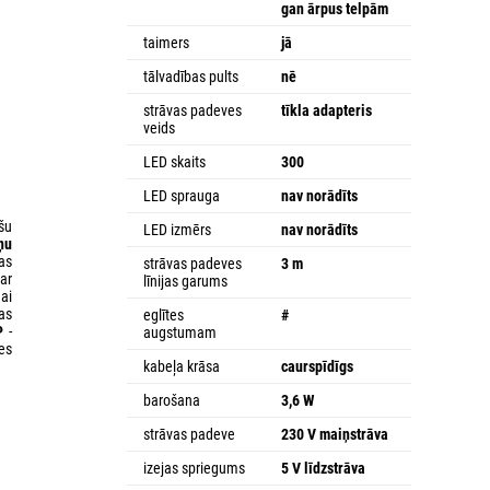
gan ārpus telpām
taimers
jā
tālvadības pults
nē
strāvas padeves
tīkla adapteris
veids
LED skaits
300
LED sprauga
nav norādīts
šu
LED izmērs
nav norādīts
ņu
as
strāvas padeves
3 m
ar
līnijas garums
ai
as
eglītes
#
P
-
augstumam
des
kabeļa krāsa
caurspīdīgs
barošana
3,6 W
strāvas padeve
230 V maiņstrāva
izejas spriegums
5 V līdzstrāva