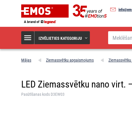
info@em
Meklēšana
IZVĒLIETIES KATEGORIJU
Mājas
Ziemassvētku apgaismojums
Ziemassvētku
LED Ziemassvētku nano virt. – aiz
Pasūtīšanas kods D3EW03