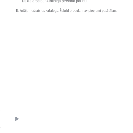
Dukta drošība:
Atbildīgā persona par EU
Ražotāja tiešsaistes katalogs. Šobrīd produkti nav pieejami pasūtīšanai.