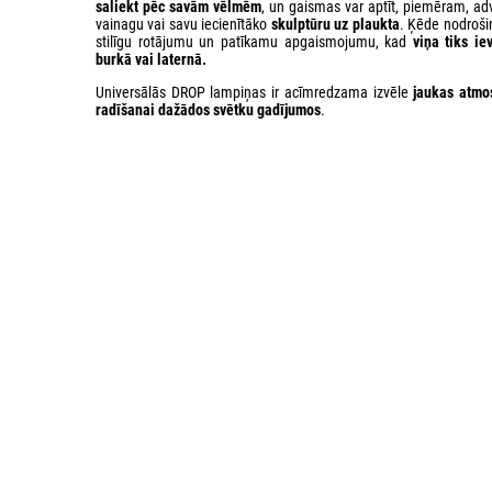
saliekt pēc savām vēlmēm
, un gaismas var aptīt, piemēram, ad
vainagu vai savu iecienītāko
skulptūru uz plaukta
. Ķēde nodroši
stilīgu rotājumu un patīkamu apgaismojumu, kad
viņa tiks ie
burkā vai laternā.
Universālās DROP lampiņas ir acīmredzama izvēle
jaukas atmo
radīšanai dažādos svētku gadījumos
.