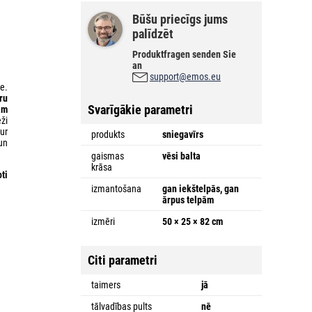
Būšu priecīgs jums
palīdzēt
Produktfragen senden Sie
an
support@emos.eu
te.
ru
Svarīgākie parametri
am
ži
sur
produkts
sniegavīrs
un
gaismas
vēsi balta
krāsa
ti
izmantošana
gan iekštelpās, gan
ārpus telpām
izmēri
50 × 25 × 82 cm
Citi parametri
taimers
jā
tālvadības pults
nē