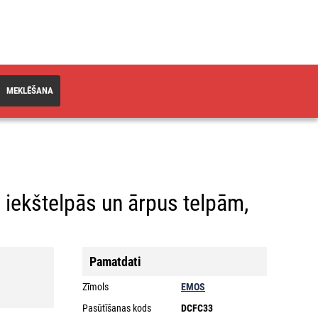
MEKLĒŠANA
iekštelpās un ārpus telpām,
Pamatdati
Zīmols
EMOS
Pasūtīšanas kods
DCFC33