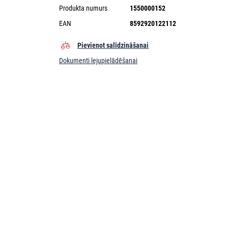
Produkta numurs
1550000152
EAN
8592920122112
Pievienot salīdzināšanai
Dokumenti lejupielādēšanai