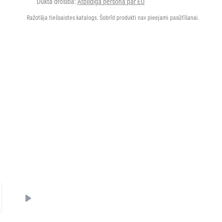
Dukta drošība:
Atbildīgā persona par EU
Ražotāja tiešsaistes katalogs. Šobrīd produkti nav pieejami pasūtīšanai.