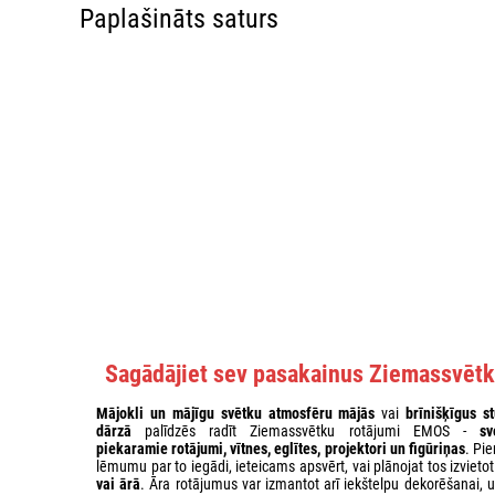
Paplašināts saturs
Sagādājiet sev pasakainus Ziemassvētk
Mājokli un mājīgu svētku atmosfēru mājās
vai
brīnišķīgus st
dārzā
palīdzēs radīt Ziemassvētku rotājumi EMOS -
sv
piekaramie rotājumi, vītnes, eglītes, projektori un figūriņas
. Pi
lēmumu par to iegādi, ieteicams apsvērt, vai plānojat tos izvieto
vai ārā
. Āra rotājumus var izmantot arī iekštelpu dekorēšanai, u