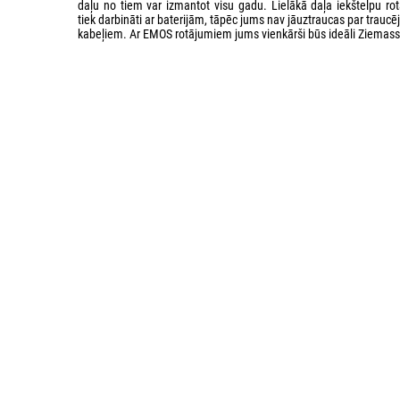
daļu no tiem var izmantot visu gadu. Lielākā daļa iekštelpu ro
tiek darbināti ar baterijām, tāpēc jums nav jāuztraucas par trauc
kabeļiem. Ar EMOS rotājumiem jums vienkārši būs ideāli Ziemass