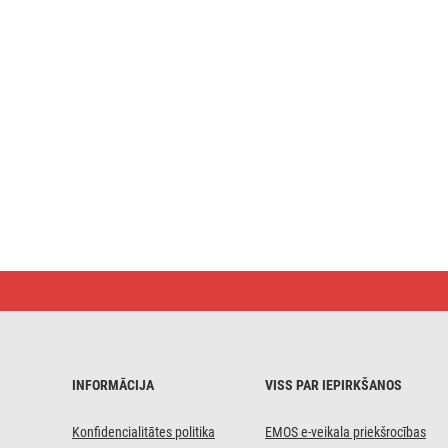
LED
Ziemassvētku
sniegavīrs,
rotangpalmas,
82
cm,
izmantošanai
INFORMĀCIJA
VISS PAR IEPIRKŠANOS
iekštelpās
un
ārpus
Konfidencialitātes politika
EMOS e-veikala priekšrocības
telpām,