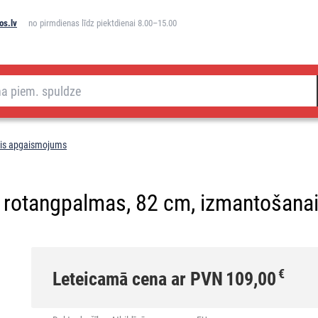
os.lv
no pirmdienas līdz piektdienai 8.00–15.00
ais apgaismojums
 rotangpalmas, 82 cm, izmantošanai 
€
Leteicamā cena ar PVN
109,00