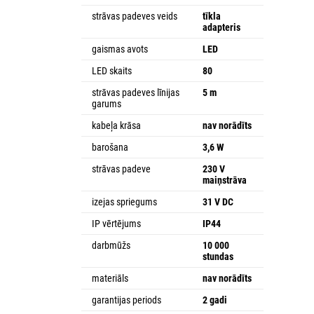
strāvas padeves veids
tīkla
adapteris
gaismas avots
LED
LED skaits
80
strāvas padeves līnijas
5 m
garums
kabeļa krāsa
nav norādīts
barošana
3,6 W
strāvas padeve
230 V
maiņstrāva
izejas spriegums
31 V DC
IP vērtējums
IP44
darbmūžs
10 000
stundas
materiāls
nav norādīts
garantijas periods
2 gadi