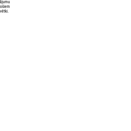
tājumu
ējošiem
vētki.