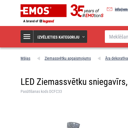
info@em
Meklēšana
IZVĒLIETIES KATEGORIJU
Mājas
Ziemassvētku apgaismojums
Āra dekoratīv
LED Ziemassvētku sniegavīrs,
Pasūtīšanas kods DCFC33