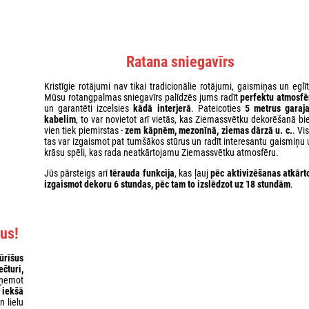
Ratana sniegavīrs
Kristīgie rotājumi nav tikai tradicionālie rotājumi, gaismiņas un eglī
Mūsu rotangpalmas sniegavīrs palīdzēs jums radīt
perfektu atmosfē
un garantēti izcelsies
kādā interjerā
. Pateicoties
5 metrus garaj
kabelim
, to var novietot arī vietās, kas Ziemassvētku dekorēšanā bie
vien tiek piemirstas -
zem kāpnēm, mezonīnā, ziemas dārzā u. c.
. Vi
tas var izgaismot pat tumšākos stūrus un radīt interesantu gaismiņu 
krāsu spēli, kas rada neatkārtojamu Ziemassvētku atmosfēru.
Jūs pārsteigs arī
tērauda funkcija
, kas ļauj
pēc aktivizēšanas atkārto
izgaismot dekoru 6 stundas, pēc tam to izslēdzot uz 18 stundām
.
us!
ūrīšus
ečturi,
eņemot
t
iekšā
n lielu