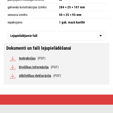
galvenās konstrukcijas izmērs
284 × 25 × 107 mm
sensora izmērs
50 × 25 × 95 mm
iepakojums
1 gab. mazā kastītē
Lejupielādējamie faili
Dokumenti un faili lejupielādēšanai
Instrukcijas
(PDF)
Drošības informācija
(PDF)
Atbilstības deklarācija
(PDF)
Mājas
bezvadu
meteoroloģiskā
stacija
E8625