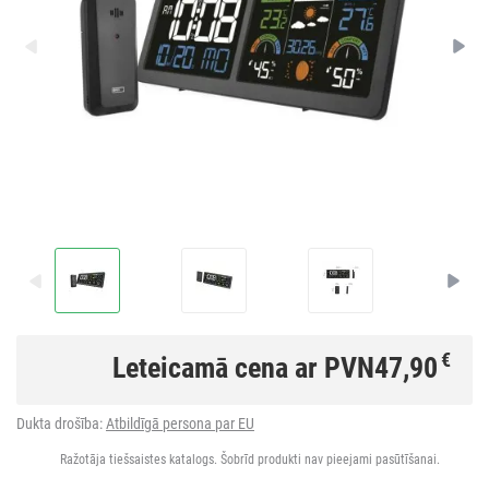
€
Leteicamā cena ar PVN
47,90
Dukta drošība:
Atbildīgā persona par EU
Ražotāja tiešsaistes katalogs. Šobrīd produkti nav pieejami pasūtīšanai.