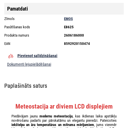
Pamatdati
Zīmols
EMOS
Pasūtīšanas kods
E8625
Produkta numurs
2606186000
EAN
8592920150474
Pievienot salīdzināšanai
Dokumenti lejupielādēšanai
Paplašināts saturs
Meteostacija ar diviem LCD displejiem
Piedāvājam jaunu
modernu meteostaciju
, kas ikdienas laika apstākļu
novērošanu padarīs par pārskatāmu un elegantu pieredzi. Pateicoties
iekštelpu un āra temperatūras un mitruma mērījumiem
, jums vienmēr