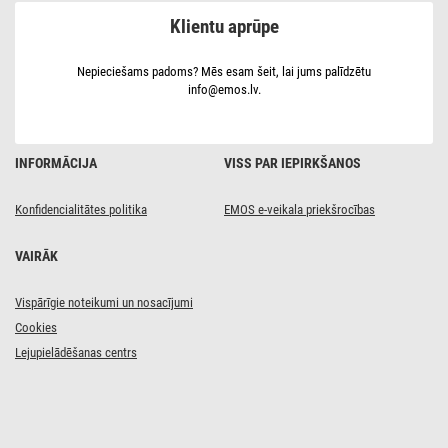
Klientu aprūpe
Nepieciešams padoms? Mēs esam šeit, lai jums palīdzētu
info@emos.lv.
INFORMĀCIJA
VISS PAR IEPIRKŠANOS
Konfidencialitātes politika
EMOS e-veikala priekšrocības
VAIRĀK
Vispārīgie noteikumi un nosacījumi
Cookies
Lejupielādēšanas centrs