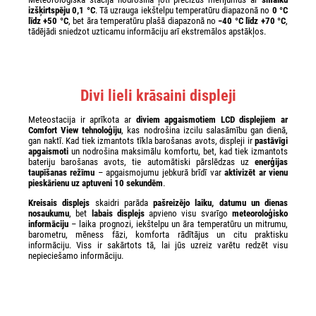
izšķirtspēju 0,1 °C
. Tā uzrauga iekštelpu temperatūru diapazonā no
0 °C
līdz +50 °C
, bet āra temperatūru plašā diapazonā no
−40 °C līdz +70 °C
,
tādējādi sniedzot uzticamu informāciju arī ekstremālos apstākļos.
Divi lieli krāsaini displeji
Meteostacija ir aprīkota ar
diviem apgaismotiem LCD displejiem ar
Comfort View tehnoloģiju
, kas nodrošina izcilu salasāmību gan dienā,
gan naktī. Kad tiek izmantots tīkla barošanas avots, displeji ir
pastāvīgi
apgaismoti
un nodrošina maksimālu komfortu, bet, kad tiek izmantots
bateriju barošanas avots, tie automātiski pārslēdzas uz
enerģijas
taupīšanas režīmu
– apgaismojumu jebkurā brīdī var
aktivizēt ar vienu
pieskārienu uz aptuveni 10 sekundēm
.
Kreisais displejs
skaidri parāda
pašreizējo laiku, datumu un dienas
nosaukumu
, bet
labais displejs
apvieno visu svarīgo
meteoroloģisko
informāciju
– laika prognozi, iekštelpu un āra temperatūru un mitrumu,
barometru, mēness fāzi, komforta rādītājus un citu praktisku
informāciju. Viss ir sakārtots tā, lai jūs uzreiz varētu redzēt visu
nepieciešamo informāciju.