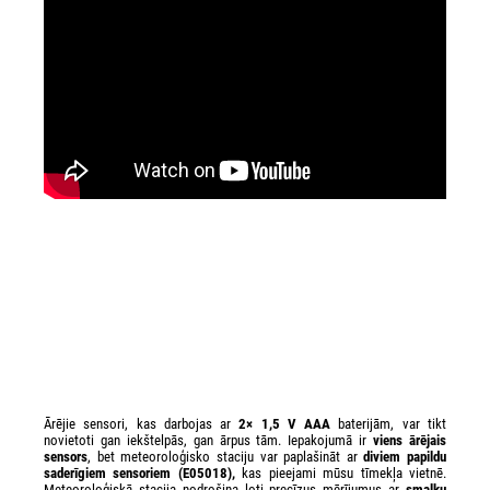
Ārējie sensori, kas darbojas ar
2× 1,5 V AAA
baterijām, var tikt
novietoti gan iekštelpās, gan ārpus tām. Iepakojumā ir
viens ārējais
sensors
, bet meteoroloģisko staciju var paplašināt ar
diviem papildu
saderīgiem sensoriem (E05018),
kas pieejami mūsu tīmekļa vietnē.
Meteoroloģiskā stacija nodrošina ļoti precīzus mērījumus ar
smalku