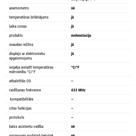
anemometrs
nē
temperatūras brīdinājums
jā
laika zonas
jā
produkts
meteostacija
snaudas režīms
jā
displejs ar elektronisku
jā
apgaismojumu
iespēja iestatīt temperatūras
°C/°F
mērvienību °C/°F
atbalstītās OS
–
raidīšanas frekvence
433 MHz
kompatibilitāte
–
citas funkcijas
–
protokols
–
balss asistentu vadība
nē
paziņojumi mobilajā lietotnē
nē