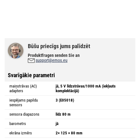
Būšu priecīgs jums palīdzēt
Produktfragen senden Sie an
support@emos.eu
Svarīgākie parametri
maiņstrāvas (AC)
jā, 5 V līdzstrāvas/1000 mA (iekļauts
adapters
komplektācijā)
iespējams papildu
3 (E05018)
sensors
sensora diapazons
līdz 80 m
barometrs
jā
ekrāna izmērs
2× 125 × 80 mm