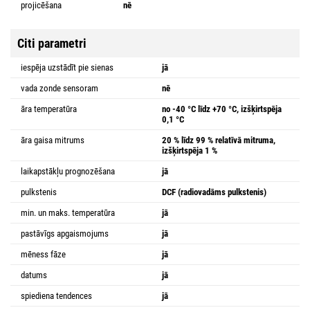
projicēšana
nē
Citi parametri
iespēja uzstādīt pie sienas
jā
vada zonde sensoram
nē
āra temperatūra
no -40 °C līdz +70 °C, izšķirtspēja
0,1 °C
āra gaisa mitrums
20 % līdz 99 % relatīvā mitruma,
izšķirtspēja 1 %
laikapstākļu prognozēšana
jā
pulkstenis
DCF (radiovadāms pulkstenis)
min. un maks. temperatūra
jā
pastāvīgs apgaismojums
jā
mēness fāze
jā
datums
jā
spiediena tendences
jā