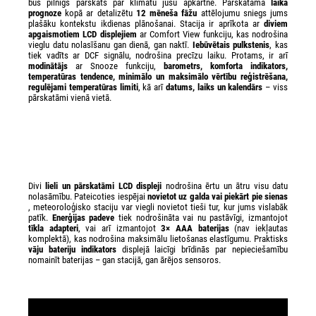
būs pilnīgs pārskats par klimatu jūsu apkārtnē. Pārskatāma
laika
prognoze
kopā ar detalizētu
12 mēneša fāžu
attēlojumu sniegs jums
plašāku kontekstu ikdienas plānošanai. Stacija ir aprīkota ar
diviem
apgaismotiem LCD displejiem
ar Comfort View funkciju, kas nodrošina
vieglu datu nolasīšanu gan dienā, gan naktī.
Iebūvētais pulkstenis
, kas
tiek vadīts ar DCF signālu, nodrošina precīzu laiku. Protams, ir arī
modinātājs
ar Snooze funkciju,
barometrs, komforta indikators,
temperatūras tendence, minimālo un maksimālo vērtību reģistrēšana,
regulējami temperatūras limiti
, kā arī
datums, laiks un kalendārs
– viss
pārskatāmi vienā vietā.
Divi
lieli un pārskatāmi LCD displeji
nodrošina ērtu un ātru visu datu
nolasāmību. Pateicoties iespējai
novietot uz galda vai piekārt pie sienas
, meteoroloģisko staciju var viegli novietot tieši tur, kur jums vislabāk
patīk.
Enerģijas padeve
tiek nodrošināta vai nu pastāvīgi, izmantojot
tīkla adapteri
, vai arī izmantojot
3× AAA baterijas
(nav iekļautas
komplektā), kas nodrošina maksimālu lietošanas elastīgumu. Praktisks
vāju bateriju indikators
displejā laicīgi brīdinās par nepieciešamību
nomainīt baterijas – gan stacijā, gan ārējos sensoros.