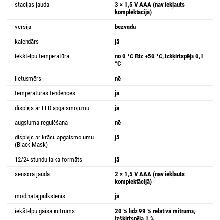
stacijas jauda
3 × 1,5 V AAA (nav iekļauts
komplektācijā)
versija
bezvadu
kalendārs
jā
iekštelpu temperatūra
no 0 °C līdz +50 °C, izšķirtspēja 0,1
°C
lietusmērs
nē
temperatūras tendences
jā
displejs ar LED apgaismojumu
jā
augstuma regulēšana
nē
displejs ar krāsu apgaismojumu
jā
(Black Mask)
12/24 stundu laika formāts
jā
sensora jauda
2 × 1,5 V AAA (nav iekļauts
komplektācijā)
modinātājpulkstenis
jā
iekštelpu gaisa mitrums
20 % līdz 99 % relatīvā mitruma,
izšķirtspēja 1 %