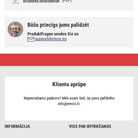
Drošības informācija
(PDF)
Būšu priecīgs jums palīdzēt
Produktfragen senden Sie an
support@emos.eu
Mikroviļņu
sensors
(kustības
sensors)
IP20
1200W,
Klientu aprūpe
balts
Nepieciešams padoms? Mēs esam šeit, lai jums palīdzētu
info@emos.lv.
INFORMĀCIJA
VISS PAR IEPIRKŠANOS