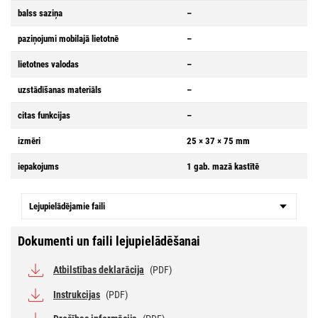
balss saziņa
–
paziņojumi mobilajā lietotnē
–
lietotnes valodas
–
uzstādīšanas materiāls
–
citas funkcijas
–
izmēri
25 × 37 × 75 mm
iepakojums
1 gab. mazā kastītē
Lejupielādējamie faili
Dokumenti un faili lejupielādēšanai
Atbilstības deklarācija
(PDF)
Instrukcijas
(PDF)