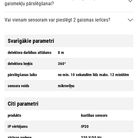
gaismekļu pārslēgšanai?
Vai vienam sensoram var pieslēgt 2 gaismas ierīces?
Svarīgākie parametri
detektora darbības attālums
8 m
detektora leņķis
360°
pārslēgšanas laiks
no min. 10 sekundēm līdz maks. 12 minūtēm
sensora veids
mikroviļņu
Citi parametri
produkts
kustības sensors
IP vērtējums
IP20
strāvas padeve
230 V/50 Hz