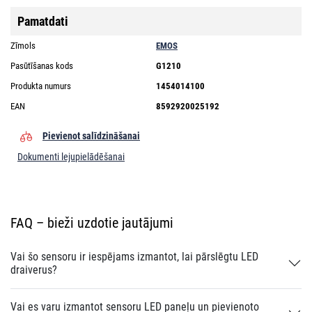
Pamatdati
Zīmols
EMOS
Pasūtīšanas kods
G1210
Produkta numurs
1454014100
EAN
8592920025192
Pievienot salīdzināšanai
Dokumenti lejupielādēšanai
FAQ – bieži uzdotie jautājumi
Vai šo sensoru ir iespējams izmantot, lai pārslēgtu LED
draiverus?
Vai es varu izmantot sensoru LED paneļu un pievienoto