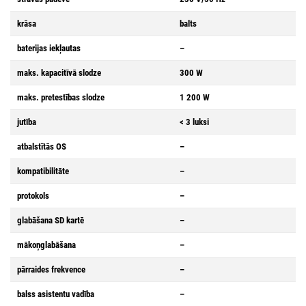
krāsa
balts
baterijas iekļautas
–
maks. kapacitīvā slodze
300 W
maks. pretestības slodze
1 200 W
jutība
< 3 luksi
atbalstītās OS
–
kompatibilitāte
–
protokols
–
glabāšana SD kartē
–
mākoņglabāšana
–
pārraides frekvence
–
balss asistentu vadība
–