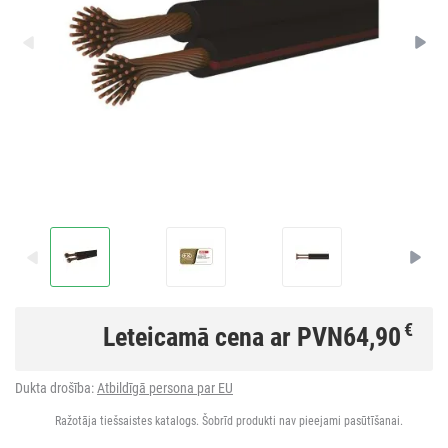
€
Leteicamā cena ar PVN
64,90
Dukta drošība:
Atbildīgā persona par EU
Ražotāja tiešsaistes katalogs. Šobrīd produkti nav pieejami pasūtīšanai.