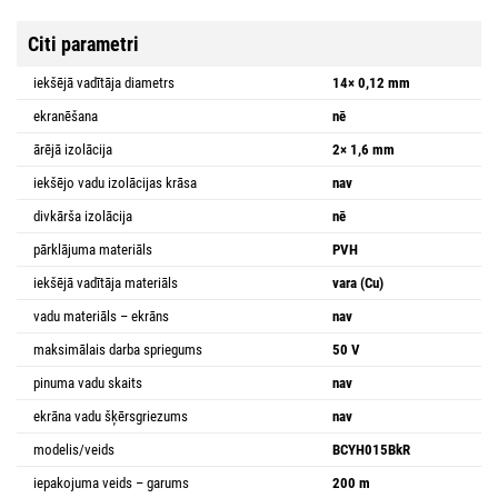
Citi parametri
iekšējā vadītāja diametrs
14× 0,12 mm
ekranēšana
nē
ārējā izolācija
2× 1,6 mm
iekšējo vadu izolācijas krāsa
nav
divkārša izolācija
nē
pārklājuma materiāls
PVH
iekšējā vadītāja materiāls
vara (Cu)
vadu materiāls – ekrāns
nav
maksimālais darba spriegums
50 V
pinuma vadu skaits
nav
ekrāna vadu šķērsgriezums
nav
modelis/veids
BCYH015BkR
iepakojuma veids – garums
200 m