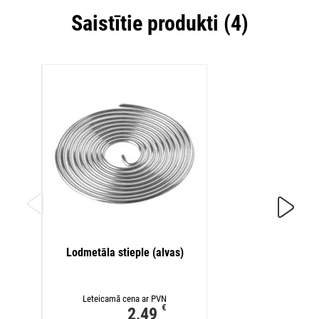
Saistītie produkti (4)
Kolofo
Lodmetāla stieple (alvas)
Letei
Leteicamā cena ar PVN
€
2,49