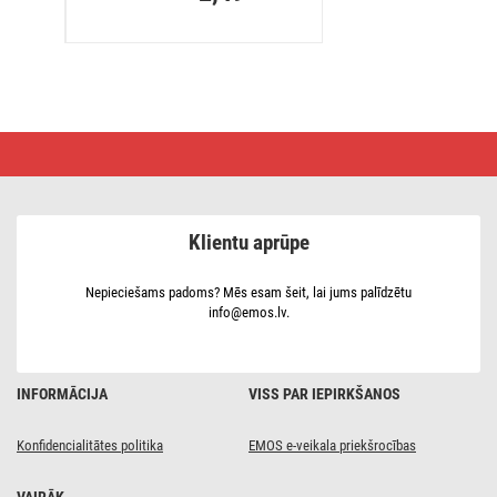
Neekranēts
vītā
pāra
kabelis,
2
x
Klientu aprūpe
0,15 mm,
melns/sarkans,
200 m
Nepieciešams padoms? Mēs esam šeit, lai jums palīdzētu
info@emos.lv.
INFORMĀCIJA
VISS PAR IEPIRKŠANOS
Konfidencialitātes politika
EMOS e-veikala priekšrocības