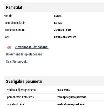
Pamatdati
Zīmols
EMOS
Pasūtīšanas kods
S8130
Produkta numurs
2308201550
EAN
8595025309129
Pievienot salīdzināšanai
Dokumenti lejupielādēšanai
Saistītie produkti
Svarīgākie parametri
vadītāja šķērsgriezums
0,15 mm2
paredzētais lietojums
zemsprieguma pārvade
apvalka krāsa
melna/melna/sarkana