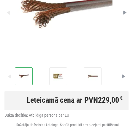
€
Leteicamā cena ar PVN
229,00
Dukta drošība:
Atbildīgā persona par EU
Ražotāja tiešsaistes katalogs. Šobrīd produkti nav pieejami pasūtīšanai.