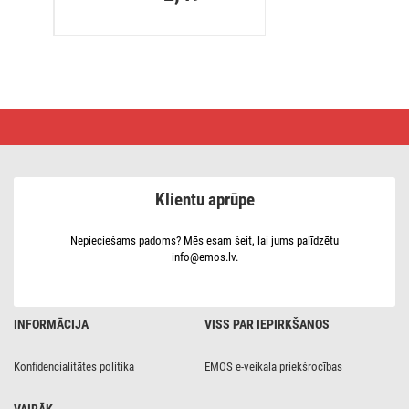
Neekranēts
vītā
pāra
kabelis,
2
x
Klientu aprūpe
1,5 mm,
caurspīdīgs,
100 m
Nepieciešams padoms? Mēs esam šeit, lai jums palīdzētu
info@emos.lv.
INFORMĀCIJA
VISS PAR IEPIRKŠANOS
Konfidencialitātes politika
EMOS e-veikala priekšrocības