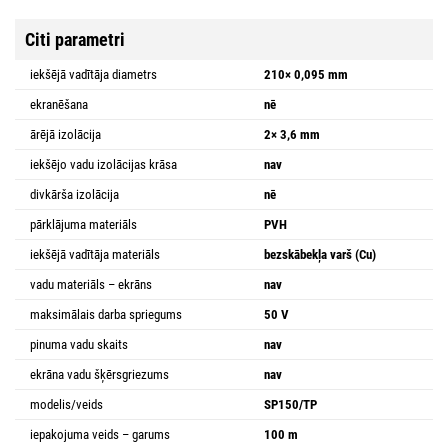
Citi parametri
iekšējā vadītāja diametrs
210× 0,095 mm
ekranēšana
nē
ārējā izolācija
2× 3,6 mm
iekšējo vadu izolācijas krāsa
nav
divkārša izolācija
nē
pārklājuma materiāls
PVH
iekšējā vadītāja materiāls
bezskābekļa varš (Cu)
vadu materiāls – ekrāns
nav
maksimālais darba spriegums
50 V
pinuma vadu skaits
nav
ekrāna vadu šķērsgriezums
nav
modelis/veids
SP150/TP
iepakojuma veids – garums
100 m