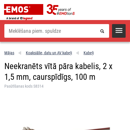
Meklēšana
Mājas
Koaksiālie, datu un AV kabeļi
Kabeļi
Neekranēts vītā pāra kabelis, 2 x
1,5 mm, caurspīdīgs, 100 m
Pasūtīšanas kods S8314