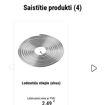
Saistītie produkti (4)
Kolofo
Lodmetāla stieple (alvas)
Letei
Leteicamā cena ar PVN
€
2,49