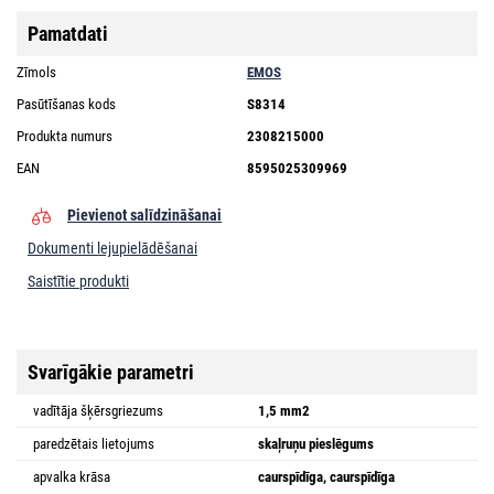
Pamatdati
Zīmols
EMOS
Pasūtīšanas kods
S8314
Produkta numurs
2308215000
EAN
8595025309969
Pievienot salīdzināšanai
Dokumenti lejupielādēšanai
Saistītie produkti
Svarīgākie parametri
vadītāja šķērsgriezums
1,5 mm2
paredzētais lietojums
skaļruņu pieslēgums
apvalka krāsa
caurspīdīga, caurspīdīga