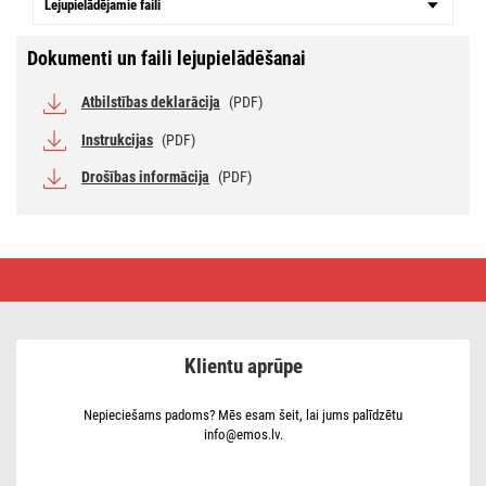
Lejupielādējamie faili
Dokumenti un faili lejupielādēšanai
Atbilstības deklarācija
(PDF)
Instrukcijas
(PDF)
Drošības informācija
(PDF)
Peldbaseina
termometrs
E00032
Klientu aprūpe
Nepieciešams padoms? Mēs esam šeit, lai jums palīdzētu
info@emos.lv.