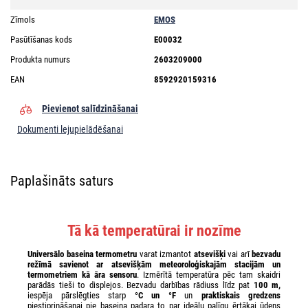
Zīmols
EMOS
Pasūtīšanas kods
E00032
Produkta numurs
2603209000
EAN
8592920159316
Pievienot salīdzināšanai
Dokumenti lejupielādēšanai
Paplašināts saturs
Tā kā temperatūrai ir nozīme
Universālo baseina termometru
varat izmantot
atsevišķi
vai arī
bezvadu
režīmā savienot ar atsevišķām meteoroloģiskajām stacijām un
termometriem kā āra sensoru
. Izmērītā temperatūra pēc tam skaidri
parādās tieši to displejos. Bezvadu darbības rādiuss līdz pat
100 m,
iespēja pārslēgties starp
°C un °F
un
praktiskais gredzens
piestiprināšanai pie baseina padara to par ideālu palīgu ērtākai ūdens