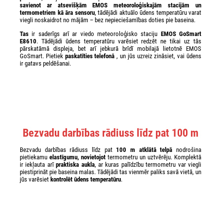
savienot ar atsevišķām EMOS meteoroloģiskajām stacijām un
termometriem kā āra sensoru
, tādējādi aktuālo ūdens temperatūru varat
viegli noskaidrot no mājām – bez nepieciešamības doties pie baseina.
Tas
ir saderīgs arī ar viedo meteoroloģisko staciju
EMOS GoSmart
E8610
. Tādējādi ūdens temperatūru varēsiet redzēt ne tikai uz tās
pārskatāmā displeja, bet arī jebkurā brīdī mobilajā lietotnē EMOS
GoSmart. Pietiek
paskatīties telefonā
, un jūs uzreiz zināsiet, vai ūdens
ir gatavs peldēšanai.
Bezvadu darbības rādiuss līdz pat 100 m
Bezvadu darbības rādiuss līdz pat
100 m atklātā telpā
nodrošina
pietiekamu
elastīgumu, novietojot
termometru un uztvērēju. Komplektā
ir iekļauta arī
praktiska aukla
, ar kuras palīdzību termometru var viegli
piestiprināt pie baseina malas. Tādējādi tas vienmēr paliks savā vietā, un
jūs varēsiet
kontrolēt ūdens temperatūru
.