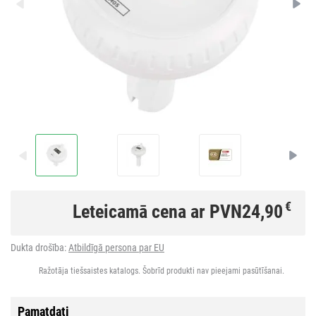
€
Leteicamā cena ar PVN
24,90
Dukta drošība:
Atbildīgā persona par EU
Ražotāja tiešsaistes katalogs. Šobrīd produkti nav pieejami pasūtīšanai.
Pamatdati