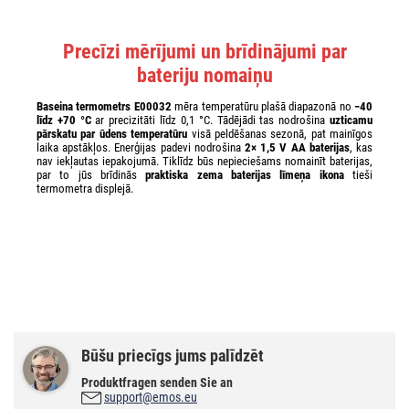
Precīzi mērījumi un brīdinājumi par
bateriju nomaiņu
Baseina termometrs E00032
mēra temperatūru plašā diapazonā no
−40
līdz +70 °C
ar precizitāti līdz 0,1 °C. Tādējādi tas nodrošina
uzticamu
pārskatu par ūdens temperatūru
visā peldēšanas sezonā, pat mainīgos
laika apstākļos. Enerģijas padevi nodrošina
2× 1,5 V AA baterijas
, kas
nav iekļautas iepakojumā. Tiklīdz būs nepieciešams nomainīt baterijas,
par to jūs brīdinās
praktiska zema baterijas līmeņa ikona
tieši
termometra displejā.
Būšu priecīgs jums palīdzēt
Produktfragen senden Sie an
support@emos.eu