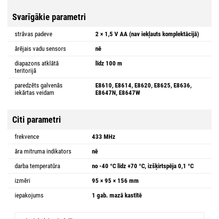
Svarīgākie parametri
strāvas padeve
2 × 1,5 V AA (nav iekļauts komplektācijā)
ārējais vadu sensors
nē
diapazons atklātā
līdz 100 m
teritorijā
paredzēts galvenās
E8610, E8614, E8620, E8625, E8636,
iekārtas veidam
E8647N, E8647W
Citi parametri
frekvence
433 MHz
āra mitruma indikators
nē
darba temperatūra
no -40 °C līdz +70 °C, izšķirtspēja 0,1 °C
izmēri
95 × 95 × 156 mm
iepakojums
1 gab. mazā kastītē