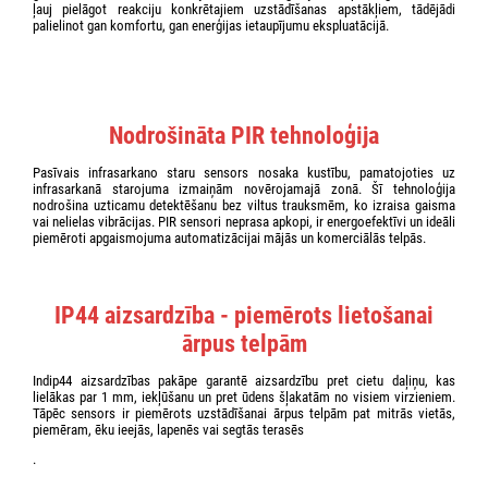
ļauj pielāgot reakciju konkrētajiem uzstādīšanas apstākļiem, tādējādi
palielinot gan komfortu, gan enerģijas ietaupījumu ekspluatācijā.
Nodrošināta PIR tehnoloģija
Pasīvais infrasarkano staru sensors nosaka kustību, pamatojoties uz
infrasarkanā starojuma izmaiņām novērojamajā zonā. Šī tehnoloģija
nodrošina uzticamu detektēšanu bez viltus trauksmēm, ko izraisa gaisma
vai nelielas vibrācijas. PIR sensori neprasa apkopi, ir energoefektīvi un ideāli
piemēroti apgaismojuma automatizācijai mājās un komerciālās telpās.
IP44 aizsardzība - piemērots lietošanai
ārpus telpām
Indip44 aizsardzības pakāpe garantē aizsardzību pret cietu daļiņu, kas
lielākas par 1 mm, iekļūšanu un pret ūdens šļakatām no visiem virzieniem.
Tāpēc sensors ir piemērots uzstādīšanai ārpus telpām pat mitrās vietās,
piemēram, ēku ieejās, lapenēs vai segtās terasēs
.