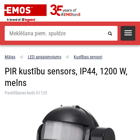
Meklēšana
Mājas
LED apgaismojums
Kustības sensori
PIR kustību sensors, IP44, 1200 W,
melns
Pasūtīšanas kods G1125