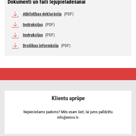
Dokumenti un faili lejupielādēšanai
Atbilstības deklarācija
(PDF)
Instrukcijas
(PDF)
Instrukcijas
(PDF)
Drošības informācija
(PDF)
PIR
kustību
sensors,
IP44,
1200 W,
melns
Klientu aprūpe
Nepieciešams padoms? Mēs esam šeit, lai jums palīdzētu
info@emos.lv.