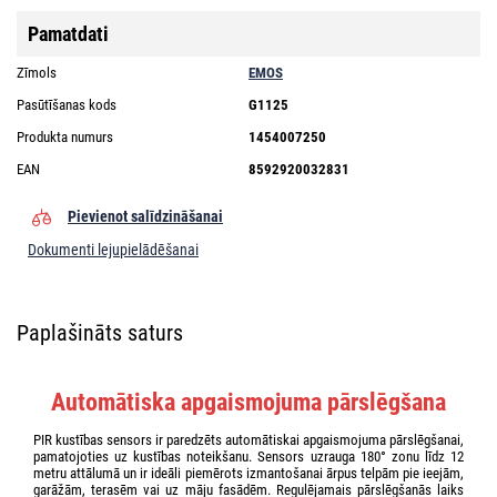
Pamatdati
Zīmols
EMOS
Pasūtīšanas kods
G1125
Produkta numurs
1454007250
EAN
8592920032831
Pievienot salīdzināšanai
Dokumenti lejupielādēšanai
Paplašināts saturs
Automātiska apgaismojuma pārslēgšana
PIR kustības sensors ir paredzēts automātiskai apgaismojuma pārslēgšanai,
pamatojoties uz kustības noteikšanu. Sensors uzrauga 180° zonu līdz 12
metru attālumā un ir ideāli piemērots izmantošanai ārpus telpām pie ieejām,
garāžām, terasēm vai uz māju fasādēm. Regulējamais pārslēgšanās laiks