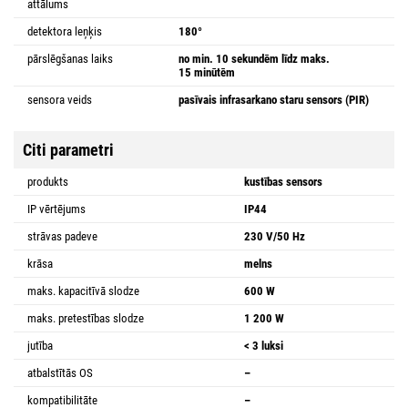
attālums
detektora leņķis
180°
pārslēgšanas laiks
no min. 10 sekundēm līdz maks.
15 minūtēm
sensora veids
pasīvais infrasarkano staru sensors (PIR)
Citi parametri
produkts
kustības sensors
IP vērtējums
IP44
strāvas padeve
230 V/50 Hz
krāsa
melns
maks. kapacitīvā slodze
600 W
maks. pretestības slodze
1 200 W
jutība
< 3 luksi
atbalstītās OS
–
kompatibilitāte
–