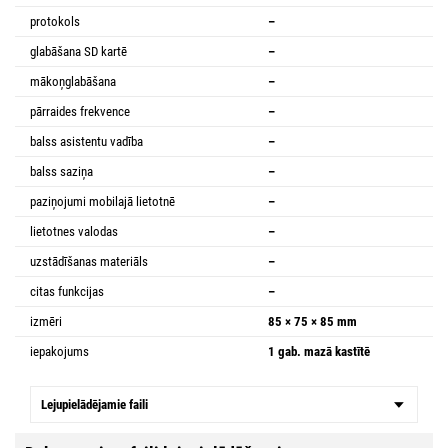
protokols
–
glabāšana SD kartē
–
mākoņglabāšana
–
pārraides frekvence
–
balss asistentu vadība
–
balss saziņa
–
paziņojumi mobilajā lietotnē
–
lietotnes valodas
–
uzstādīšanas materiāls
–
citas funkcijas
–
izmēri
85 × 75 × 85 mm
iepakojums
1 gab. mazā kastītē
Lejupielādējamie faili