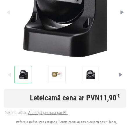
€
Leteicamā cena ar PVN
11,90
Dukta drošība:
Atbildīgā persona par EU
Ražotāja tiešsaistes katalogs. Šobrīd produkti nav pieejami pasūtīšanai.