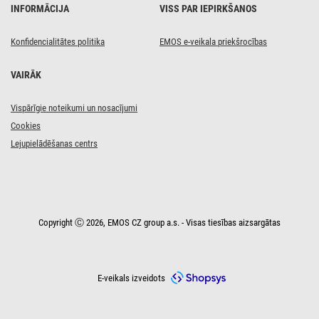
INFORMĀCIJA
VISS PAR IEPIRKŠANOS
Konfidencialitātes politika
EMOS e-veikala priekšrocības
VAIRĀK
Vispārīgie noteikumi un nosacījumi
Cookies
Lejupielādēšanas centrs
Copyright Ⓒ 2026, EMOS CZ group a.s. - Visas tiesības aizsargātas
E-veikals izveidots