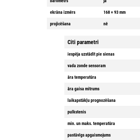
barometrs
jā
ekrāna izmērs
168 × 93 mm
projicēšana
nē
Citi parametri
iespēja uzstādīt pie sienas
vada zonde sensoram
āra temperatūra
āra gaisa mitrums
laikapstākļu prognozēšana
pulkstenis
min. un maks. temperatūra
pastāvīgs apgaismojums