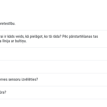
retestību.
vai ir kāds veids, kā pielāgot, ko tā rāda? Pēc pārstartēšanas tas
 līnija ar bultiņu.
rves sensoru izvēlēties?
tūra?