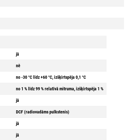
jā
nē
no -30 °C līdz +60 °C, izšķirtspēja 0,1 °C
no 1 % līdz 99 % relatīvā mitruma, izšķirtspēja 1 %
jā
DCF (radiovadāms pulkstenis)
jā
jā