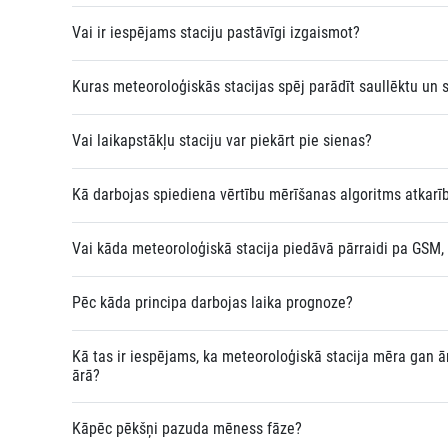
Vai ir iespējams staciju pastāvīgi izgaismot?
Kuras meteoroloģiskās stacijas spēj parādīt saullēktu un s
Vai laikapstākļu staciju var piekārt pie sienas?
Kā darbojas spiediena vērtību mērīšanas algoritms atkar
Vai kāda meteoroloģiskā stacija piedāvā pārraidi pa GSM,
Pēc kāda principa darbojas laika prognoze?
Kā tas ir iespējams, ka meteoroloģiskā stacija mēra gan ā
ārā?
Kāpēc pēkšņi pazuda mēness fāze?