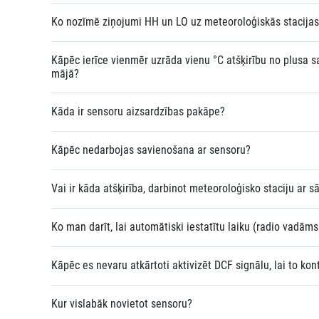
Ko nozīmē ziņojumi HH un LO uz meteoroloģiskās stacija
Kāpēc ierīce vienmēr uzrāda vienu °C atšķirību no plusa 
mājā?
Kāda ir sensoru aizsardzības pakāpe?
Kāpēc nedarbojas savienošana ar sensoru?
Vai ir kāda atšķirība, darbinot meteoroloģisko staciju ar s
Ko man darīt, lai automātiski iestatītu laiku (radio vadāms
Kāpēc es nevaru atkārtoti aktivizēt DCF signālu, lai to kon
Kur vislabāk novietot sensoru?