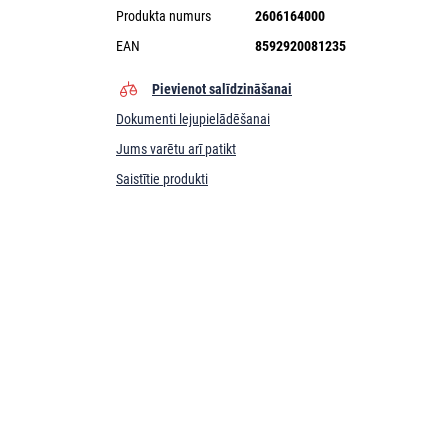
Produkta numurs
2606164000
EAN
8592920081235
Pievienot salīdzināšanai
Dokumenti lejupielādēšanai
Jums varētu arī patikt
Saistītie produkti