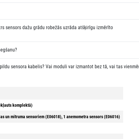
katrs sensors dažu grādu robežās uzrāda atšķirīgu izmērīto
niegšanu?
ildu sensora kabelis? Vai moduli var izmantot bez tā, vai tas vienmē
ekļauts komplektā)
ūras un mitruma sensoriem (E06018), 1 anemometra sensors (E06016)