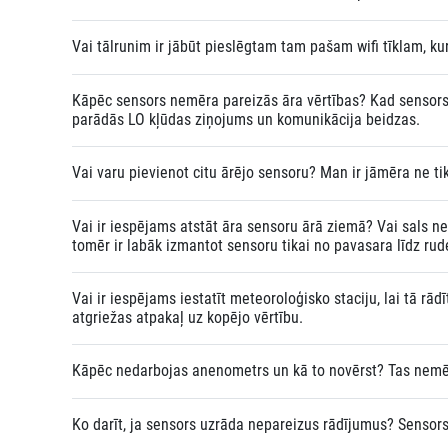
Vai tālrunim ir jābūt pieslēgtam tam pašam wifi tīklam, kurā
Kāpēc sensors nemēra pareizās āra vērtības? Kad sensors i
parādās LO kļūdas ziņojums un komunikācija beidzas.
Vai varu pievienot citu ārējo sensoru? Man ir jāmēra ne ti
Vai ir iespējams atstāt āra sensoru ārā ziemā? Vai sals ne
tomēr ir labāk izmantot sensoru tikai no pavasara līdz ru
Vai ir iespējams iestatīt meteoroloģisko staciju, lai tā r
atgriežas atpakaļ uz kopējo vērtību.
Kāpēc nedarbojas anenometrs un kā to novērst? Tas nemē
Ko darīt, ja sensors uzrāda nepareizus rādījumus? Sensors 