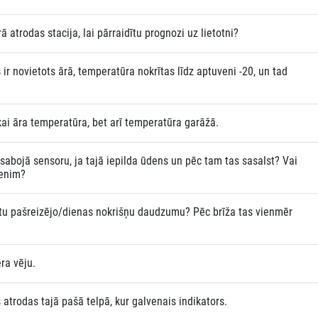
 atrodas stacija, lai pārraidītu prognozi uz lietotni?
r novietots ārā, temperatūra nokrītas līdz aptuveni -20, un tad
kai āra temperatūra, bet arī temperatūra garāžā.
sabojā sensoru, ja tajā iepilda ūdens un pēc tam tas sasalst? Vai
denim?
ādītu pašreizējo/dienas nokrišņu daudzumu? Pēc brīža tas vienmēr
ra vēju.
atrodas tajā pašā telpā, kur galvenais indikators.