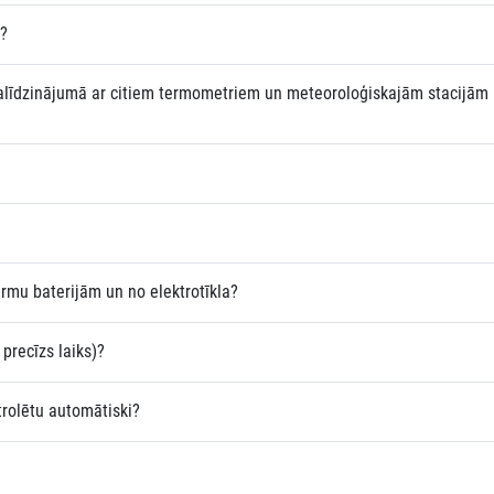
s?
salīdzinājumā ar citiem termometriem un meteoroloģiskajām stacijām
ārmu baterijām un no elektrotīkla?
 precīzs laiks)?
trolētu automātiski?