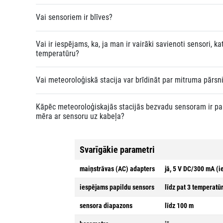
Vai sensoriem ir blīves?
Vai ir iespējams, ka, ja man ir vairāki savienoti sensori, 
temperatūru?
Vai meteoroloģiskā stacija var brīdināt par mitruma pārs
Kāpēc meteoroloģiskajās stacijās bezvadu sensoram ir pap
mēra ar sensoru uz kabeļa?
Svarīgākie parametri
maiņstrāvas (AC) adapters
jā, 5 V DC/300 mA (i
iespējams papildu sensors
līdz pat 3 temperat
sensora diapazons
līdz 100 m