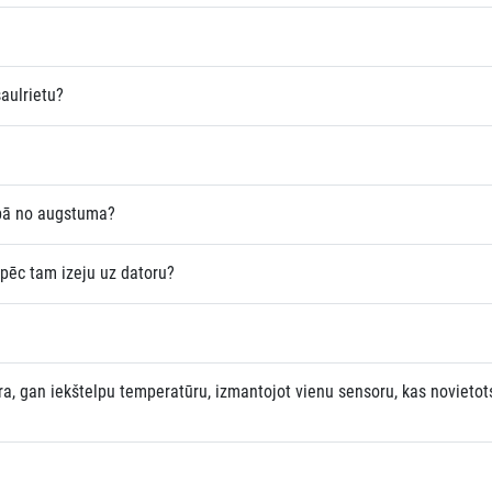
aulrietu?
ībā no augstuma?
 pēc tam izeju uz datoru?
ra, gan iekštelpu temperatūru, izmantojot vienu sensoru, kas novietot