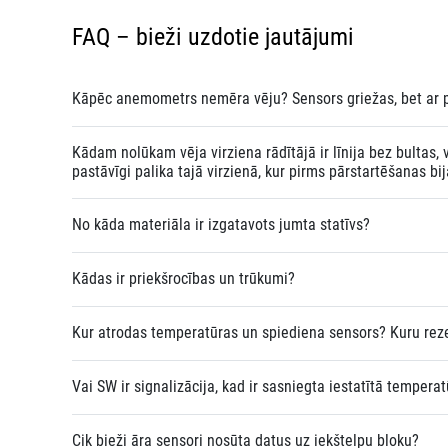
FAQ – bieži uzdotie jautājumi
Kāpēc anemometrs nemēra vēju? Sensors griežas, bet ar p
Kādam nolūkam vēja virziena rādītājā ir līnija bez bultas, 
pastāvīgi palika tajā virzienā, kur pirms pārstartēšanas bija
No kāda materiāla ir izgatavots jumta statīvs?
Kādas ir priekšrocības un trūkumi?
Kur atrodas temperatūras un spiediena sensors? Kuru reze
Vai SW ir signalizācija, kad ir sasniegta iestatītā tempera
Cik bieži āra sensori nosūta datus uz iekštelpu bloku?