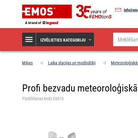
info@em
Meklēšana
IZVĒLIETIES KATEGORIJU
Mājas
Laika stacijas un modinātāji
Meteoroloģiskās
Profi bezvadu meteoroloģiskā
Pasūtīšanas kods E6016