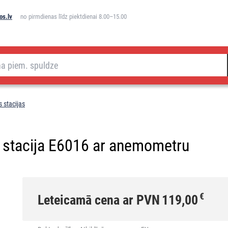
os.lv
no pirmdienas līdz piektdienai 8.00–15.00
 stacijas
 stacija E6016 ar anemometru
€
Leteicamā cena ar PVN
119,00