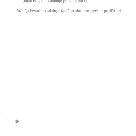
Dukta drošība:
Atbildīgā persona par EU
Ražotāja tiešsaistes katalogs. Šobrīd produkti nav pieejami pasūtīšanai.