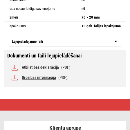
rada necaurlaidīgu savienojumu
nē
izmēri
70 × 20 mm
iepakojums
10 gab. folijas iepakojumā
Lejupielādējamie faili
Dokumenti un faili lejupielādēšanai
Atbilstības deklarācija
(PDF)
Drošības informācija
(PDF)
PVH
izolācijas
lente,
19 mm
/
20 m,
Klientu aprūpe
brūna,