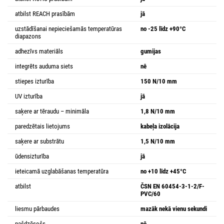
atbilst REACH prasībām
jā
uzstādīšanai nepieciešamās temperatūras
no -25 līdz +90°C
diapazons
adhezīvs materiāls
gumijas
integrēts auduma siets
nē
stiepes izturība
150 N/10 mm
UV izturība
jā
saķere ar tēraudu – minimāla
1,8 N/10 mm
paredzētais lietojums
kabeļa izolācija
saķere ar substrātu
1,5 N/10 mm
ūdensizturība
jā
ieteicamā uzglabāšanas temperatūra
no +10 līdz +45°C
atbilst
ČSN EN 60454-3-1-2/F-
PVC/60
liesmu pārbaudes
mazāk nekā vienu sekundi
pašdzēsošs
nē