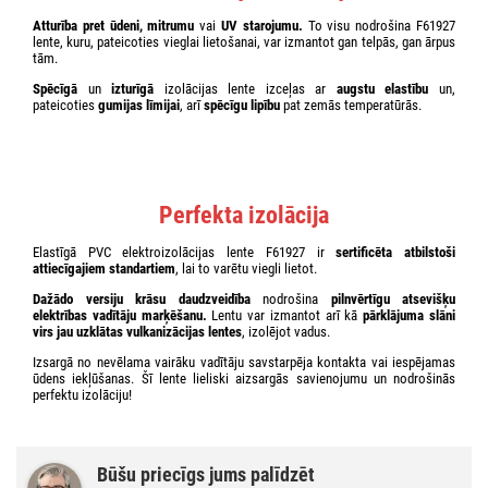
Atturība pret ūdeni, mitrumu
vai
UV starojumu.
To visu nodrošina F61927
lente, kuru, pateicoties vieglai lietošanai, var izmantot gan telpās, gan ārpus
tām.
Spēcīgā
un
izturīgā
izolācijas lente izceļas ar
augstu elastību
un,
pateicoties
gumijas līmijai
, arī
spēcīgu lipību
pat zemās temperatūrās.
Perfekta izolācija
Elastīgā PVC elektroizolācijas lente F61927 ir
sertificēta atbilstoši
attiecīgajiem standartiem
, lai to varētu viegli lietot.
Dažādo versiju krāsu daudzveidība
nodrošina
pilnvērtīgu atsevišķu
elektrības vadītāju marķēšanu.
Lentu var izmantot arī kā
pārklājuma slāni
virs jau uzklātas vulkanizācijas lentes
, izolējot vadus.
Izsargā no nevēlama vairāku vadītāju savstarpēja kontakta vai iespējamas
ūdens iekļūšanas. Šī lente lieliski aizsargās savienojumu un nodrošinās
perfektu izolāciju!
Būšu priecīgs jums palīdzēt