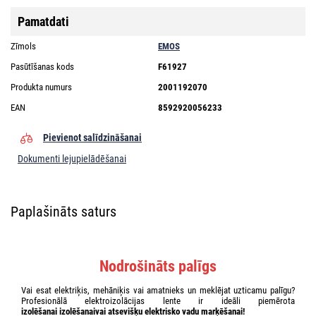
Pamatdati
Zīmols
EMOS
Pasūtīšanas kods
F61927
Produkta numurs
2001192070
EAN
8592920056233
Pievienot salīdzināšanai
Dokumenti lejupielādēšanai
Paplašināts saturs
Nodrošināts palīgs
Vai esat elektriķis, mehāniķis vai amatnieks un meklējat uzticamu palīgu?
Profesionālā elektroizolācijas lente ir ideāli piemērota
izolēšanai
izolēšanai
vai atsevišķu
elektrisko vadu marķēšanai!