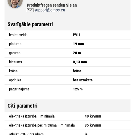
Produktfragen senden Sie an
support@emos.eu
Svarīgākie parametri
lentes veids
PVH
platums
19 mm
garums
20 m
biezums
0,13 mm
krāsa
brūna
apdruka
bez uzraksta
pagarinājums
125 %
Citi parametri
elektriskā izturība – minimāla
40 kV/mm
elektriskā izturība pēc mitruma – minimāla
35 kV/mm
atbilst ROHS prasībām
jā