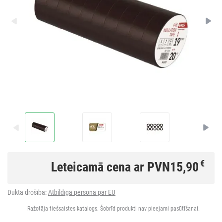
€
Leteicamā cena ar PVN
15,90
Dukta drošība:
Atbildīgā persona par EU
Ražotāja tiešsaistes katalogs. Šobrīd produkti nav pieejami pasūtīšanai.