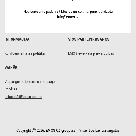
10 gab.
Nepieciešams padoms? Mēs esam šeit, lai jums palīdzētu
info@emos.lv.
INFORMĀCIJA
VISS PAR IEPIRKŠANOS
Konfidencialitātes politika
EMOS e-veikala priekšrocības
VAIRĀK
Vispārīgie noteikumi un nosacījumi
Cookies
Lejupielādēšanas centrs
Copyright Ⓒ 2026, EMOS CZ group a.s. - Visas tiesības aizsargātas