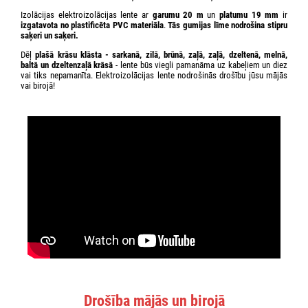
Izolācijas elektroizolācijas lente ar
garumu 20 m
un
platumu 19 mm
ir
izgatavota no
plastificēta PVC
materiāla
.
Tās
gumijas
līme nodrošina stipru
saķeri un saķeri.
Dēļ
plašā
krāsu klāsta
- sarkanā, zilā, brūnā, zaļā, zaļā, dzeltenā, melnā,
baltā un dzeltenzaļā krāsā
- lente būs viegli pamanāma uz kabeļiem un diez
vai tiks nepamanīta. Elektroizolācijas lente nodrošinās drošību jūsu mājās
vai birojā!
Drošība mājās un birojā