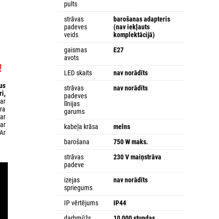
pults
strāvas
barošanas adapteris
padeves
(nav iekļauts
veids
komplektācijā)
gaismas
E27
avots
!
LED skaits
nav norādīts
us
strāvas
nav norādīts
ri,
padeves
ar
līnijas
Āra
garums
ar
 ar
kabeļa krāsa
melns
Ar
barošana
750 W maks.
strāvas
230 V maiņstrāva
padeve
izejas
nav norādīts
spriegums
IP vērtējums
IP44
darbmūžs
10 000 stundas