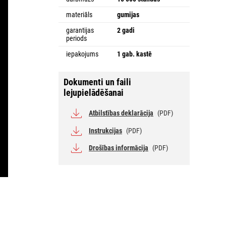
materiāls
gumijas
garantijas
2 gadi
periods
iepakojums
1 gab. kastē
Dokumenti un faili
lejupielādēšanai
Atbilstības deklarācija
(PDF)
Instrukcijas
(PDF)
Drošības informācija
(PDF)