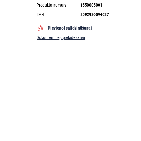
Produkta numurs
1550005001
EAN
8592920094037
Pievienot salīdzināšanai
Dokumenti lejupielādēšanai