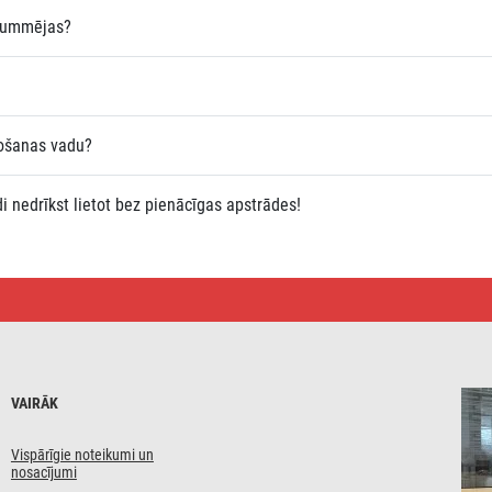
 summējas?
rošanas vadu?
 nedrīkst lietot bez pienācīgas apstrādes!
VAIRĀK
Vispārīgie noteikumi un
nosacījumi