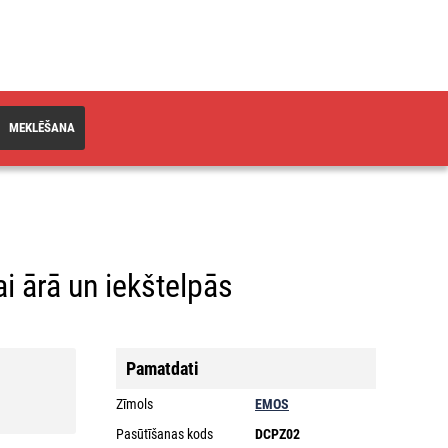
MEKLĒŠANA
i ārā un iekštelpās
Pamatdati
Zīmols
EMOS
Pasūtīšanas kods
DCPZ02