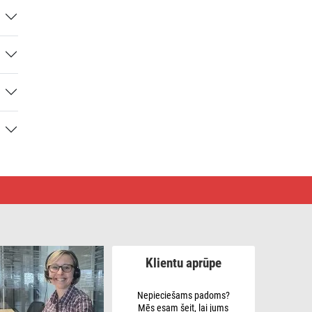
Klientu aprūpe
Nepieciešams padoms?
Mēs esam šeit, lai jums