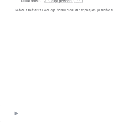
Dukta drošība:
Atbildīgā persona par EU
Ražotāja tiešsaistes katalogs. Šobrīd produkti nav pieejami pasūtīšanai.