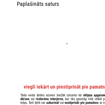
Paplašināts saturs
<
viegli iekārt un piestiprināt pie pamat
Tāda veida ķēdes aizvien biežāk izmanto kā
stilpņu apgais
dārzos
vai
restorānu interjeros
, kur tās gaumīgi rotā citādi p
telpu. Šeit ķēdi var
uzkarināt
vai
nostiprināt pie pamatnes
ar n