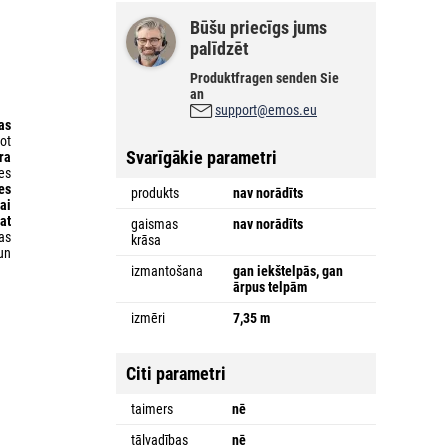
Būšu priecīgs jums
palīdzēt
Produktfragen senden Sie
an
support@emos.eu
as
ot
Svarīgākie parametri
ra
es
es
produkts
nav norādīts
ai
at
gaismas
nav norādīts
as
krāsa
un
izmantošana
gan iekštelpās, gan
ārpus telpām
izmēri
7,35 m
Citi parametri
taimers
nē
tālvadības
nē