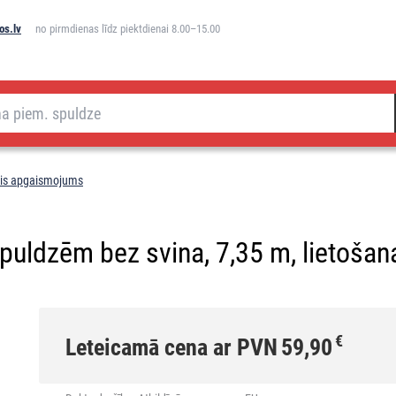
os.lv
no pirmdienas līdz piektdienai 8.00–15.00
ais apgaismojums
puldzēm bez svina, 7,35 m, lietošana
€
Leteicamā cena ar PVN
59,90