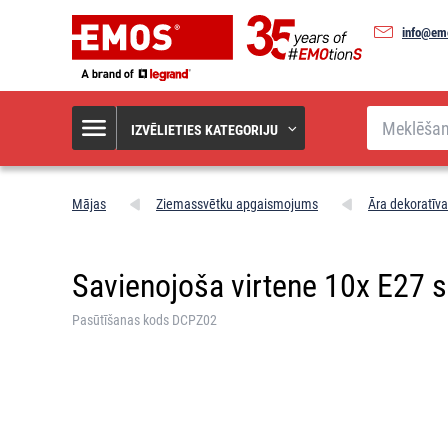
info@em
Meklēšana
IZVĒLIETIES KATEGORIJU
Mājas
Ziemassvētku apgaismojums
Āra dekoratīv
Savienojoša virtene 10x E27 s
Pasūtīšanas kods DCPZ02