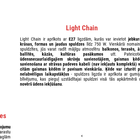
Light Chain
Light Chain ir aprīkots ar
E27
ligzdām, kurās var ievietot
jebkur
krāsas, formas un jaudas spuldzes
līdz 750 W. Vienkārši nomain
spuldzītes, jūs varat radīt mājīgu atmosfēru
balkonos, terasēs, ā
ballītēs, kāzās, kultūras pasākumos
utt. Pateicoti
ūdensnecaurlaidīgajiem skrūvju savienotājiem, gaismas ķēd
savienošana ar strāvas padeves kabeli (nav iekļauts komplektā) v
citām gaismas ķēdēm ir pavisam vienkārša. Ķēde var izturēt p
nelabvēlīgus laikapstākļus
- spuldzes ligzda ir aprīkota ar gumij
blīvējumu, kas pieguļ uzstādītajai spuldzei visā tās apkārtmērā 
novērš ūdens iekļūšanu
.
nes
mojumu
arastu
<
aglām