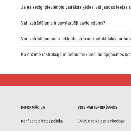
Ja es secīgi pievienoju vairākas ķēdes, vai jaudas ieejas
Vai izstrādājums ir savstarpēji savienojams?
Vai izstrādājumam ir iekļauts strāvas kontaktdakša ar ba
Ko nozīmē instrukcijā minētais teikums: Šo apgaismes ķēdi
Savienojoša
virtene
10x
E27
spuldzēm
bez
svina,
INFORMĀCIJA
VISS PAR IEPIRKŠANOS
7,35 m,
lietošanai
ārā
Konfidencialitātes politika
EMOS e-veikala priekšrocības
un
iekštelpās