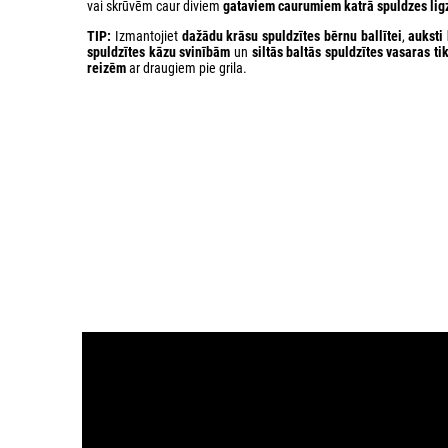
vai skrūvēm caur diviem
gataviem caurumiem katrā spuldzes lig
TIP:
Izmantojiet
dažādu krāsu spuldzītes bērnu ballītei
,
auksti 
spuldzītes kāzu svinībām
un
siltās baltās spuldzītes vasaras t
reizēm
ar draugiem pie grila.