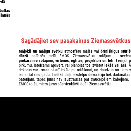
zdā
.
baltas
ikšanās
Sagādājiet sev pasakainus Ziemassvētkus
Mājokli un mājīgu svētku atmosfēru mājās
vai
brīnišķīgus stūrīš
dārzā
palīdzēs radīt EMOS Ziemassvētku rotājumi -
svečtu
piekaramie rotājumi, virtenes, eglītes, projektori un tēli
. Lemjot p
pirkumu, ieteicams apsvērt, vai plānojat tos izvietot
iekšā vai ārā
. 
dekorus var izmantot arī iekštelpu rotāšanai, un daudzus no tiem v
izmantot visu gadu. Lielākā daļa iekštelpu dekorāciju tiek darbinātas
baterijām, tāpēc jums nav jāuztraucas par traucējošiem kabeļiem. 
EMOS rotājumiem jums būs vienkārši ideāli Ziemassvētki.