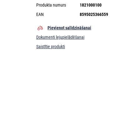
Produkta numurs
1821000100
EAN
8595025366559
Pievienot salīdzināšanai
Dokumenti lejupielādēšanai
Saistītie produkti