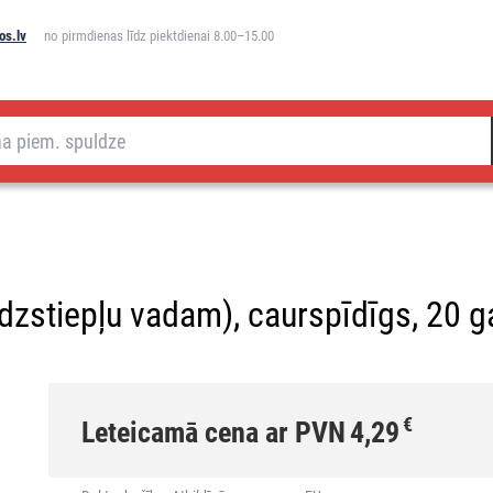
os.lv
no pirmdienas līdz piektdienai 8.00–15.00
dzstiepļu vadam), caurspīdīgs, 20 g
€
Leteicamā cena ar PVN
4,29