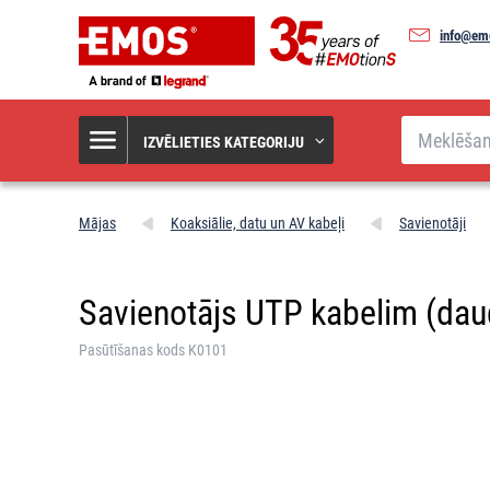
info@em
Meklēšana
IZVĒLIETIES KATEGORIJU
Mājas
Koaksiālie, datu un AV kabeļi
Savienotāji
Savienotājs UTP kabelim (dau
Pasūtīšanas kods K0101