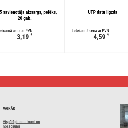
 savienotāja aizsargs, pelēks,
UTP datu ligzda
20 gab.
teicamā cena ar PVN
Leteicamā cena ar PVN
€
€
3,19
4,59
VAIRĀK
Vispārīgie noteikumi un
nosacījumi