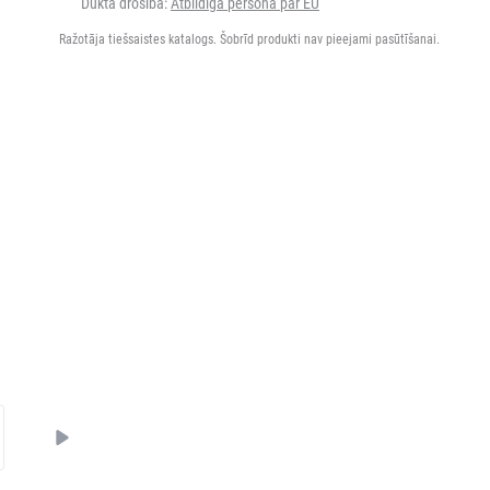
Dukta drošība:
Atbildīgā persona par EU
Ražotāja tiešsaistes katalogs. Šobrīd produkti nav pieejami pasūtīšanai.