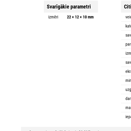
Svarīgākie parametri
Cit
izmēri
22 × 12 × 10 mm
vei
kat
sav
par
iz
sav
ek
min
uzg
dar
mak
iep