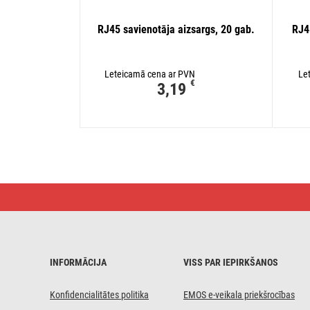
RJ45 savienotāja aizsargs, 20 gab.
RJ45
Leteicamā cena ar PVN
Le
€
3,19
Savienotājs
UTP
kabelim
(daudzstiepļu
vadam),
caurspīdīgs,
20 gab.
INFORMĀCIJA
VISS PAR IEPIRKŠANOS
Konfidencialitātes politika
EMOS e-veikala priekšrocības