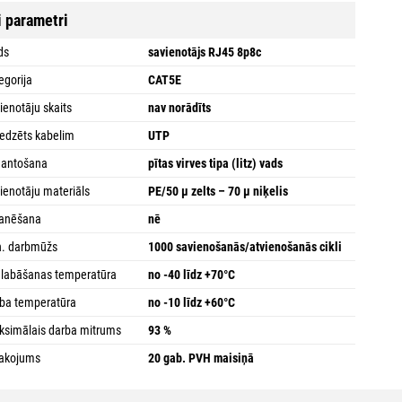
i parametri
ds
savienotājs RJ45 8p8c
egorija
CAT5E
ienotāju skaits
nav norādīts
edzēts kabelim
UTP
mantošana
pītas virves tipa (litz) vads
ienotāju materiāls
PE/50 µ zelts – 70 µ niķelis
ranēšana
nē
. darbmūžs
1000 savienošanās/atvienošanās cikli
labāšanas temperatūra
no -40 līdz +70°C
ba temperatūra
no -10 līdz +60°C
simālais darba mitrums
93 %
akojums
20 gab. PVH maisiņā