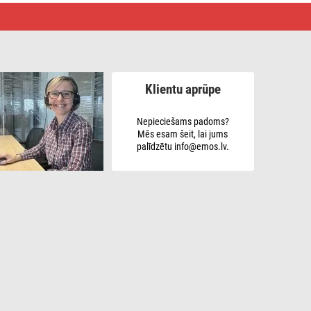
Klientu aprūpe
Nepieciešams padoms?
Mēs esam šeit, lai jums
palīdzētu info@emos.lv.