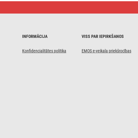
Vatmetrs
(digitāls
jaudas
mērītājs)
P5822
INFORMĀCIJA
VISS PAR IEPIRKŠANOS
Konfidencialitātes politika
EMOS e-veikala priekšrocības