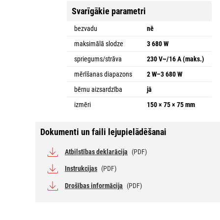
Svarīgākie parametri
bezvadu
nē
maksimālā slodze
3 680 W
spriegums/strāva
230 V~/16 A (maks.)
mērīšanas diapazons
2 W–3 680 W
bērnu aizsardzība
jā
izmēri
150 × 75 × 75 mm
Dokumenti un faili lejupielādēšanai
Atbilstības deklarācija
(PDF)
Instrukcijas
(PDF)
Drošības informācija
(PDF)