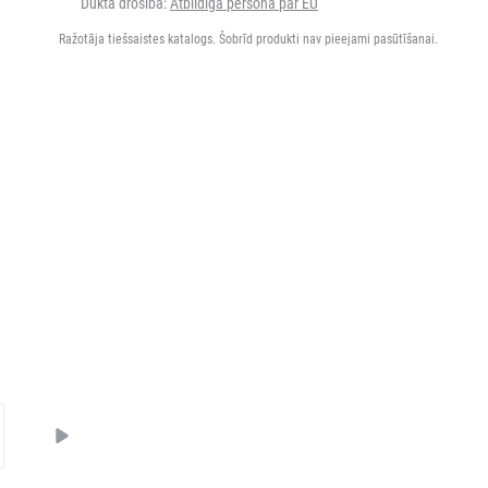
Dukta drošība:
Atbildīgā persona par EU
Ražotāja tiešsaistes katalogs. Šobrīd produkti nav pieejami pasūtīšanai.