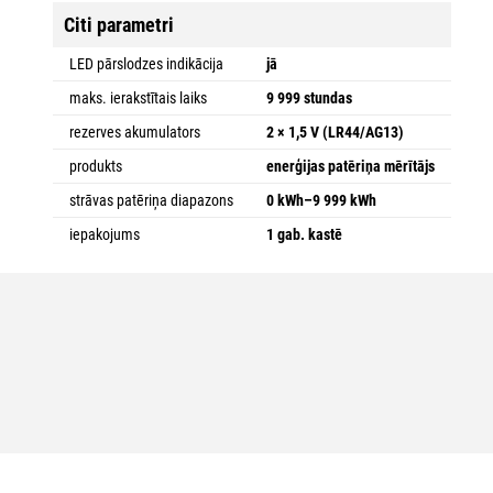
Citi parametri
LED pārslodzes indikācija
jā
maks. ierakstītais laiks
9 999 stundas
rezerves akumulators
2 × 1,5 V (LR44/AG13)
produkts
enerģijas patēriņa mērītājs
strāvas patēriņa diapazons
0 kWh–9 999 kWh
iepakojums
1 gab. kastē