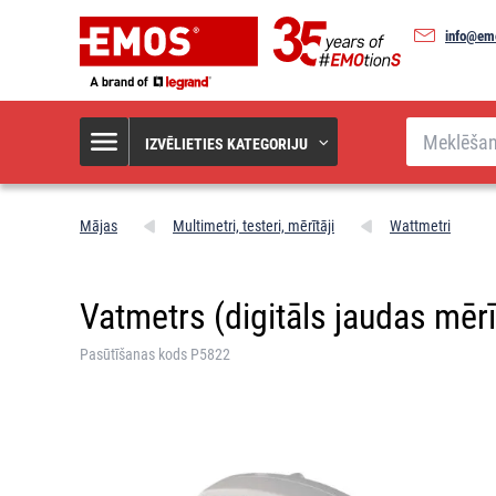
info@em
Meklēšana
IZVĒLIETIES KATEGORIJU
Mājas
Multimetri, testeri, mērītāji
Wattmetri
Vatmetrs (digitāls jaudas mēr
Pasūtīšanas kods P5822