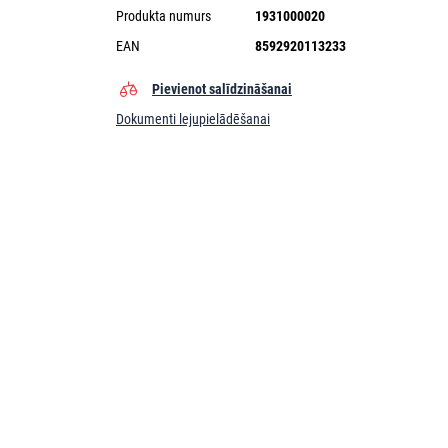
Produkta numurs
1931000020
EAN
8592920113233
Pievienot salīdzināšanai
Dokumenti lejupielādēšanai