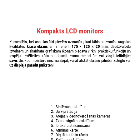
Kompakts LCD monitors
Komentēts, bet ass, tas ātri pievērš uzmanību, kad kāds piezvanīs. Augstas
kvalitātes
krāsu ekrāns
ar izmēriem
175 × 125 × 20 mm
, daudzvalodu
izvēlnēm un skaidrām grafiskām ikonām piedāvā virkni praktisku funkciju un
iespēju. Izvēlieties kādu no desmit zvana melodijām vai
viegli ielādējiet
savu
. Un, kad monitoru neizmantojat, varat atstāt ekrānu pilnībā izslēgtu vai
uz displeja parādīt pulksteni
.
Sistēmas iestatījumi
Durvju stacija
Ārējās videonovērošanas kameras
Zvana signāla iestatījumi
Ierakstu atskaņošana
Atmiņas karte
Digitālais foto rāmis
Režīmu iestatījumi