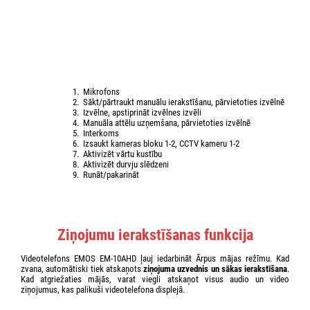
Mikrofons
Sākt/pārtraukt manuālu ierakstīšanu, pārvietoties izvēlnē
Izvēlne, apstiprināt izvēlnes izvēli
Manuāla attēlu uzņemšana, pārvietoties izvēlnē
Interkoms
Izsaukt kameras bloku 1-2, CCTV kameru 1-2
Aktivizēt vārtu kustību
Aktivizēt durvju slēdzeni
Runāt/pakarināt
Ziņojumu ierakstīšanas funkcija
Videotelefons EMOS EM-10AHD ļauj iedarbināt Ārpus mājas režīmu. Kad
zvana, automātiski tiek atskaņots
ziņojuma uzvednis un sākas ierakstīšana
.
Kad atgriežaties mājās, varat viegli atskaņot visus audio un video
ziņojumus, kas palikuši videotelefona displejā.