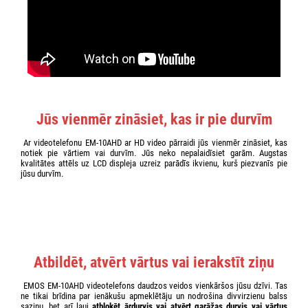
Jūs vienmēr zināsiet, kas ir pie durvīm
Ar videotelefonu EM-10AHD ar HD video pārraidi jūs vienmēr zināsiet, kas
notiek pie vārtiem vai durvīm. Jūs neko nepalaidīsiet garām. Augstas
kvalitātes attēls uz LCD displeja uzreiz parādīs ikvienu, kurš piezvanīs pie
jūsu durvīm.
Atbildēt, atvērt vārtus vai ierakstīt ziņu
EMOS EM-10AHD videotelefons daudzos veidos vienkāršos jūsu dzīvi. Tas
ne tikai brīdina par ienākušu apmeklētāju un nodrošina divvirzienu balss
saziņu, bet arī ļauj
atbloķēt ārdurvis vai atvērt garāžas durvis vai vārtus