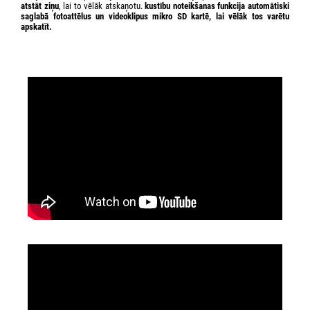
atstāt ziņu
, lai to vēlāk atskaņotu.
kustību noteikšanas funkcija automātiski
saglabā fotoattēlus un videoklipus
mikro SD kartē
, lai vēlāk tos varētu
apskatīt.