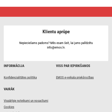
Videonamruņa
monitors
EM-
10AHD,
7”
LCD
Klientu aprūpe
Nepieciešams padoms? Mēs esam šeit, lai jums palīdzētu
info@emos.lv.
INFORMĀCIJA
VISS PAR IEPIRKŠANOS
Konfidencialitātes politika
EMOS e-veikala priekšrocības
VAIRĀK
Vispārīgie noteikumi un nosacījumi
Cookies