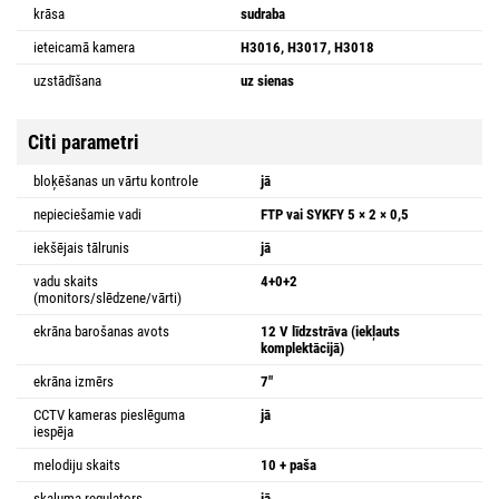
krāsa
sudraba
ieteicamā kamera
H3016, H3017, H3018
uzstādīšana
uz sienas
Citi parametri
bloķēšanas un vārtu kontrole
jā
nepieciešamie vadi
FTP vai SYKFY 5 × 2 × 0,5
iekšējais tālrunis
jā
vadu skaits
4+0+2
(monitors/slēdzene/vārti)
ekrāna barošanas avots
12 V līdzstrāva (iekļauts
komplektācijā)
ekrāna izmērs
7"
CCTV kameras pieslēguma
jā
iespēja
melodiju skaits
10 + paša
skaļuma regulators
jā