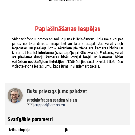
Paplašināšanas iespējas
Videotelefons ir gatavs arī tad, ja jums ir liela ģimene, liela māja vai pat
ja jūs ne tikai dzīvojat mājā, bet arī tajā strādājat. Jūs varat viegli
iegādāties un pieslēgt līdz
6 ekrāniem
pie viena āra kameras bloka un
izmantot tos kā
interkomu
(savstarpējo privāto zvanu). Protams, varat
arī
pievienot durvju kameras bloku otrajai ieejai un kameras bloku
vairākiem neatkarīgiem lietotājiem
. Tādējādi jūs varat izveidot tieši tādu
videotelefona iestatījumu, kāds jums ir vispiemērotākais.
Būšu priecīgs jums palīdzēt
Produktfragen senden Sie an
support@emos.eu
Svarīgākie parametri
krāsu displejs
jā