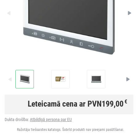
€
Leteicamā cena ar PVN
199,00
Dukta drošība:
Atbildīgā persona par EU
Ražotāja tiešsaistes katalogs. Šobrīd produkti nav pieejami pasūtīšanai.