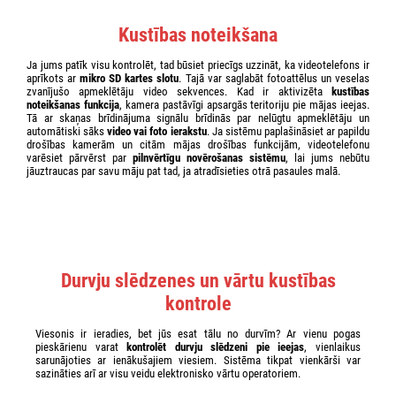
Kustības noteikšana
Ja jums patīk visu kontrolēt, tad būsiet priecīgs uzzināt, ka videotelefons ir
aprīkots ar
mikro SD kartes slotu
. Tajā var saglabāt fotoattēlus un veselas
zvanījušo apmeklētāju video sekvences. Kad ir aktivizēta
kustības
noteikšanas funkcija
, kamera pastāvīgi apsargās teritoriju pie mājas ieejas.
Tā ar skaņas brīdinājuma signālu brīdinās par nelūgtu apmeklētāju un
automātiski sāks
video vai foto ierakstu
. Ja sistēmu paplašināsiet ar papildu
drošības kamerām un citām mājas drošības funkcijām, videotelefonu
varēsiet pārvērst par
pilnvērtīgu novērošanas sistēmu
, lai jums nebūtu
jāuztraucas par savu māju pat tad, ja atradīsieties otrā pasaules malā.
Durvju slēdzenes un vārtu kustības
kontrole
Viesonis ir ieradies, bet jūs esat tālu no durvīm? Ar vienu pogas
pieskārienu varat
kontrolēt durvju slēdzeni pie ieejas
, vienlaikus
sarunājoties ar ienākušajiem viesiem. Sistēma tikpat vienkārši var
sazināties arī ar visu veidu elektronisko vārtu operatoriem.