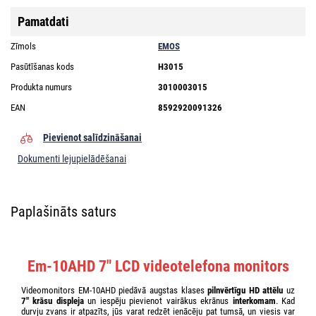
Pamatdati
Zīmols
EMOS
Pasūtīšanas kods
H3015
Produkta numurs
3010003015
EAN
8592920091326
Pievienot salīdzināšanai
Dokumenti lejupielādēšanai
Paplašināts saturs
Em-10AHD 7" LCD videotelefona monitors
Videomonitors EM-10AHD piedāvā augstas klases
pilnvērtīgu HD attēlu
uz
7" krāsu displeja
un iespēju pievienot vairākus ekrānus
interkomam
. Kad
durvju zvans ir atpazīts, jūs varat redzēt ienācēju pat tumsā, un viesis var