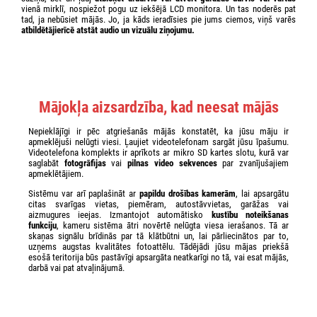
vienā mirklī, nospiežot pogu uz iekšējā LCD monitora. Un tas noderēs pat
tad, ja nebūsiet mājās. Jo, ja kāds ieradīsies pie jums ciemos, viņš varēs
atbildētājierīcē atstāt audio un vizuālu ziņojumu.
Mājokļa aizsardzība, kad neesat mājās
Nepieklājīgi ir pēc atgriešanās mājās konstatēt, ka jūsu māju ir
apmeklējuši nelūgti viesi. Ļaujiet videotelefonam sargāt jūsu īpašumu.
Videotelefona komplekts ir aprīkots ar mikro SD kartes slotu, kurā var
saglabāt
fotogrāfijas
vai
pilnas video sekvences
par zvanījušajiem
apmeklētājiem.
Sistēmu var arī paplašināt ar
papildu drošības kamerām
, lai apsargātu
citas svarīgas vietas, piemēram, autostāvvietas, garāžas vai
aizmugures ieejas. Izmantojot automātisko
kustību noteikšanas
funkciju
, kameru sistēma ātri novērtē nelūgta viesa ierašanos. Tā ar
skaņas signālu brīdinās par tā klātbūtni un, lai pārliecinātos par to,
uzņems augstas kvalitātes fotoattēlu. Tādējādi jūsu mājas priekšā
esošā teritorija būs pastāvīgi apsargāta neatkarīgi no tā, vai esat mājās,
darbā vai pat atvaļinājumā.