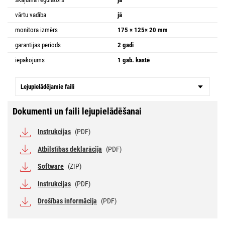
vārtu vadība
jā
monitora izmērs
175 × 125× 20 mm
garantijas periods
2 gadi
iepakojums
1 gab. kastē
Lejupielādējamie faili
Dokumenti un faili lejupielādēšanai
Instrukcijas
(PDF)
Atbilstības deklarācija
(PDF)
Software
(ZIP)
Instrukcijas
(PDF)
Drošības informācija
(PDF)