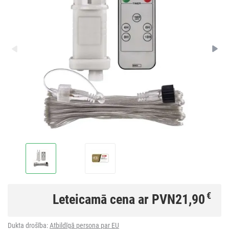
€
Leteicamā cena ar PVN
21,90
Dukta drošība:
Atbildīgā persona par EU