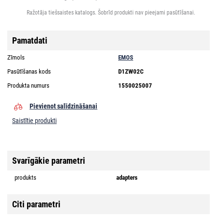
Ražotāja tiešsaistes katalogs. Šobrīd produkti nav pieejami pasūtīšanai.
Pamatdati
Zīmols
EMOS
Pasūtīšanas kods
D1ZW02C
Produkta numurs
1550025007
Pievienot salīdzināšanai
Saistītie produkti
Svarīgākie parametri
produkts
adapters
Citi parametri