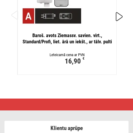
Pagari
Baroš. avots Ziemassv. savien. virt.,
cau
Standard/Profi, liet. ārā un iekšt., ar tālv. pulti
Leteicamā cena ar PVN
€
16,90
Barošanas
avots
ar
tālvadības
pulti
un
Klientu aprūpe
pagarinātāju,
Standard,