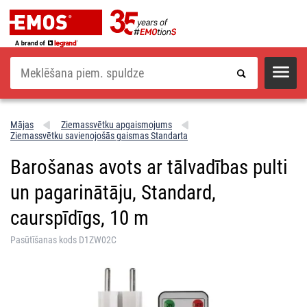
Meklēšana
Mājas
Ziemassvētku apgaismojums
Ziemassvētku savienojošās gaismas Standarta
Barošanas avots ar tālvadības pulti
un pagarinātāju, Standard,
caurspīdīgs, 10 m
Pasūtīšanas kods D1ZW02C