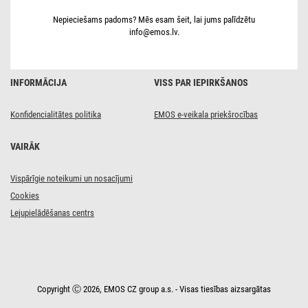
caurspīdīgs,
10 m
Nepieciešams padoms? Mēs esam šeit, lai jums palīdzētu
info@emos.lv.
INFORMĀCIJA
VISS PAR IEPIRKŠANOS
Konfidencialitātes politika
EMOS e-veikala priekšrocības
VAIRĀK
Vispārīgie noteikumi un nosacījumi
Cookies
Lejupielādēšanas centrs
Copyright Ⓒ 2026, EMOS CZ group a.s. - Visas tiesības aizsargātas