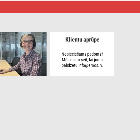
Klientu aprūpe
Nepieciešams padoms?
Mēs esam šeit, lai jums
palīdzētu info@emos.lv.