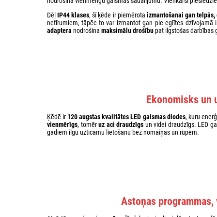
nodrošina vienmērīgu gaismas sadalījumu. Vienkārši pieslēdziet,
Dēļ
IP44 klases
, šī ķēde ir piemērota
izmantošanai gan telpās,
netīrumiem, tāpēc to var izmantot gan pie eglītes dzīvojamā 
adaptera
nodrošina
maksimālu drošību
pat ilgstošas darbības
Ekonomisks un 
Ķēdē ir
120 augstas kvalitātes LED gaismas diodes
, kuru enerģ
vienmērīgs
, tomēr
uz aci draudzīgs
un videi draudzīgs. LED g
gadiem ilgu uzticamu lietošanu bez nomaiņas un rūpēm.
Astoņas programmas, v