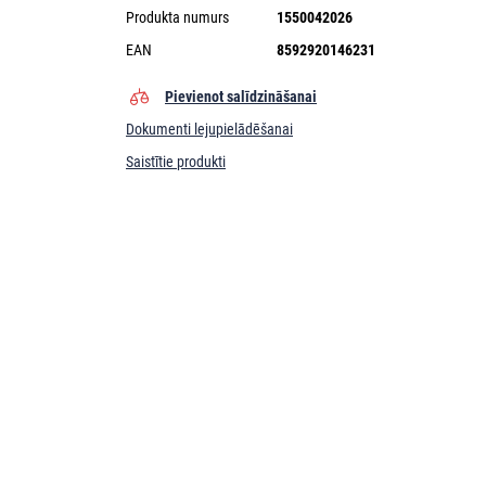
Produkta numurs
1550042026
EAN
8592920146231
Pievienot salīdzināšanai
Dokumenti lejupielādēšanai
Saistītie produkti