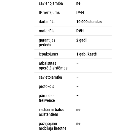
savienojamība
nē
m
IP vērtējums
IP44
s
darbmūžs
10 000 stundas
materiāls
PVH
garantijas
2 gadi
periods
iepakojums
1 gab. kastē
atbalstītās
–
operētājsistēmas
,
ē
savietojamība
–
protokols
–
pārraides
–
frekvence
vadība ar balss
nē
asistentiem
paziņojumi
nē
mobilajā lietotnē