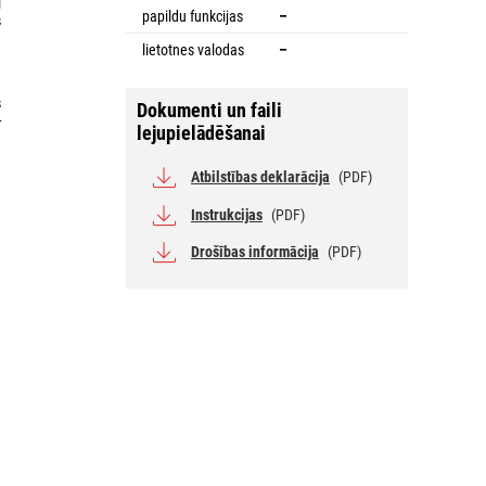
i
papildu funkcijas
–
s
lietotnes valodas
–
s
Dokumenti un faili
-
lejupielādēšanai
Atbilstības deklarācija
(PDF)
Instrukcijas
(PDF)
Drošības informācija
(PDF)