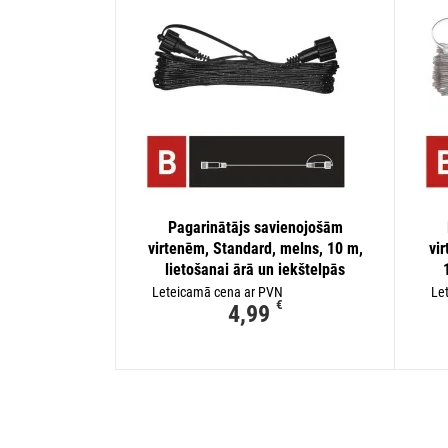
Pagarinātājs savienojošām
virtenēm, Standard, melns, 10 m,
vi
lietošanai ārā un iekštelpās
Leteicamā cena ar PVN
Le
€
4,99