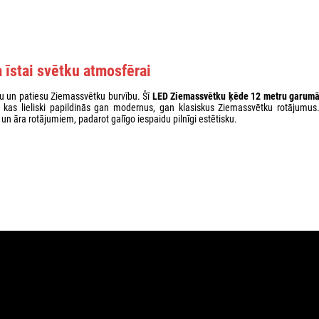
a īstai svētku atmosfērai
ju un patiesu Ziemassvētku burvību. Šī
LED Ziemassvētku ķēde 12 metru garum
 kas lieliski papildinās gan modernus, gan klasiskus Ziemassvētku rotājumus
m un āra rotājumiem, padarot galīgo iespaidu pilnīgi estētisku.