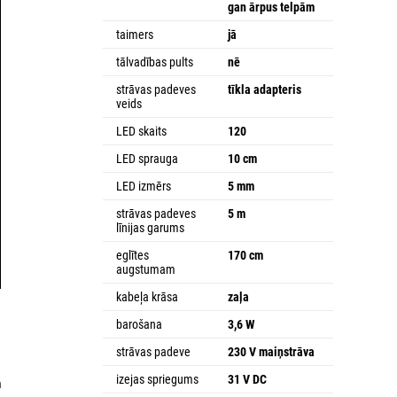
gan ārpus telpām
taimers
jā
tālvadības pults
nē
strāvas padeves
tīkla adapteris
veids
LED skaits
120
LED sprauga
10 cm
LED izmērs
5 mm
strāvas padeves
5 m
līnijas garums
eglītes
170 cm
augstumam
kabeļa krāsa
zaļa
barošana
3,6 W
strāvas padeve
230 V maiņstrāva
izejas spriegums
31 V DC
m