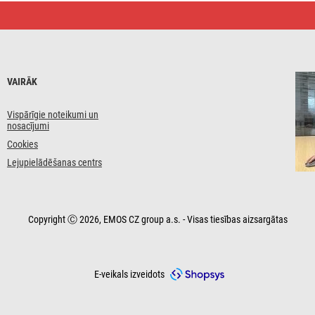
VAIRĀK
Vispārīgie noteikumi un
nosacījumi
Cookies
Lejupielādēšanas centrs
Copyright Ⓒ 2026, EMOS CZ group a.s. - Visas tiesības aizsargātas
E-veikals izveidots