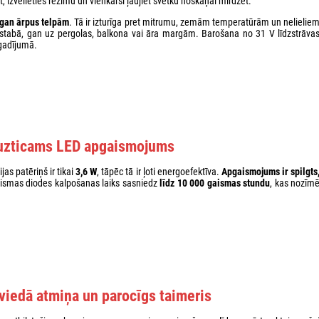
 izvēlieties režīmu un vienkārši ļaujiet svētku noskaņai mirdzēt.
 gan ārpus telpām
. Tā ir izturīga pret mitrumu, zemām temperatūrām un nelielie
istabā, gan uz pergolas, balkona vai āra margām. Barošana no 31 V līdzstrāva
 gadījumā.
uzticams LED apgaismojums
ijas patēriņš ir tikai
3,6 W
, tāpēc tā ir ļoti energoefektīva.
Apgaismojums ir spilgts
aismas diodes kalpošanas laiks sasniedz
līdz 10 000 gaismas stundu
, kas nozīm
iedā atmiņa un parocīgs taimeris