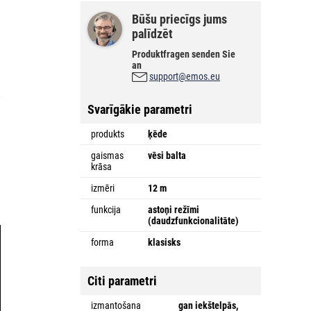
Būšu priecīgs jums
palīdzēt
Produktfragen senden Sie
an
support@emos.eu
ā
.
Svarīgākie parametri
produkts
ķēde
gaismas
vēsi balta
krāsa
izmēri
12 m
funkcija
astoņi režīmi
(daudzfunkcionalitāte)
forma
klasisks
Citi parametri
izmantošana
gan iekštelpās,