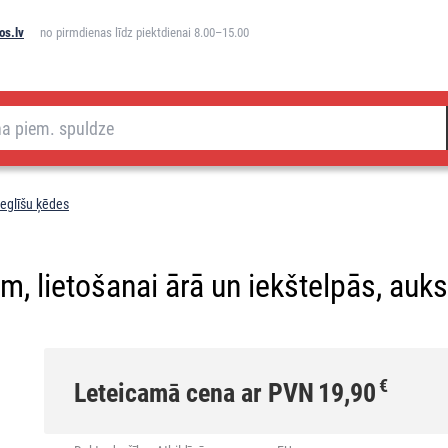
os.lv
no pirmdienas līdz piektdienai 8.00–15.00
eglīšu ķēdes
 lietošanai ārā un iekštelpās, auksti 
€
Leteicamā cena ar PVN
19,90