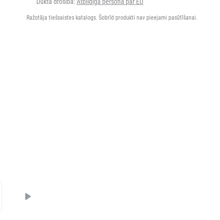
Dukta drošība:
Atbildīgā persona par EU
Ražotāja tiešsaistes katalogs. Šobrīd produkti nav pieejami pasūtīšanai.