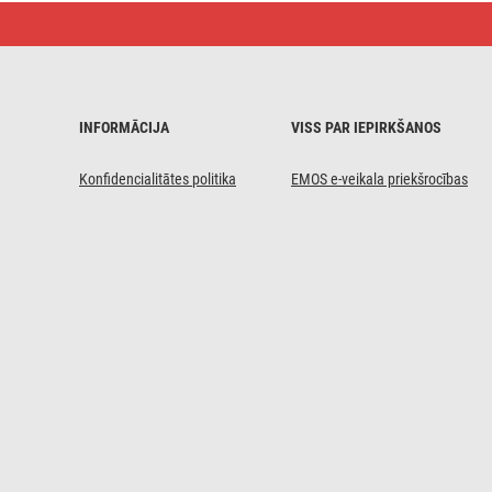
LED
Ziemassvētku
virtene,
12 m,
lietošanai
ārā
un
INFORMĀCIJA
VISS PAR IEPIRKŠANOS
iekštelpās,
auksti
balta,
Konfidencialitātes politika
EMOS e-veikala priekšrocības
8 r.,
ar
taim.