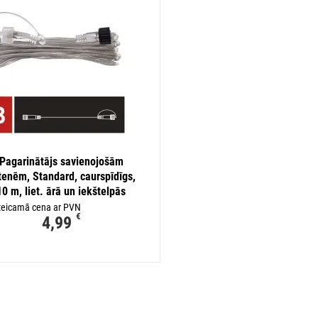
Pagarinātājs savienojošām
rtenēm, Standard, caurspīdīgs,
10 m, liet. ārā un iekštelpās
teicamā cena ar PVN
€
4,99