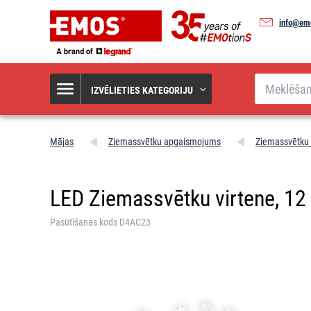
info@em
Meklēšana
IZVĒLIETIES KATEGORIJU
Mājas
Ziemassvētku apgaismojums
Ziemassvētku 
LED Ziemassvētku virtene, 12 m,
Pasūtīšanas kods D4AC23