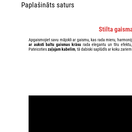
Paplašināts saturs
Stilta gaism
Apgaismojiet savu mājokli ar gaismu, kas rada mieru, harmoni
ar auksti baltu gaismas krāsu
rada elegantu un tīru efektu,
Pateicoties
zaļajam kabelim
, tā dabiski saplūdīs ar koku zarie