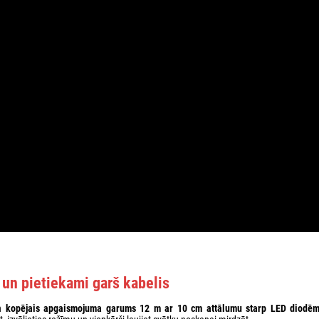
 un pietiekami garš kabelis
un
kopējais apgaismojuma garums 12 m ar 10 cm attālumu starp LED diodē