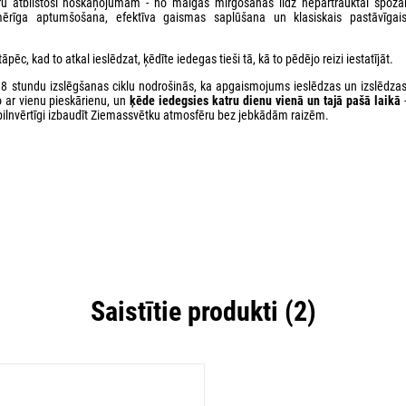
ēru atbilstoši noskaņojumam - no maigas mirgošanas līdz nepārtrauktai spoža
ērīga aptumšošana, efektīva gaismas saplūšana un klasiskais pastāvīgai
 tāpēc, kad to atkal ieslēdzat, ķēdīte iedegas tieši tā, kā to pēdējo reizi iestatījāt.
8 stundu izslēgšanas ciklu nodrošinās, ka apgaismojums ieslēdzas un izslēdza
to ar vienu pieskārienu, un
ķēde iedegsies katru dienu vienā un tajā pašā laikā
pilnvērtīgi izbaudīt Ziemassvētku atmosfēru bez jebkādām raizēm.
Saistītie produkti (2)