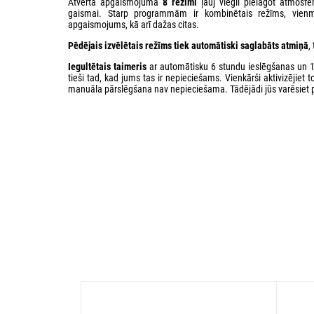
Atvērtā apgaismojuma
8 režīmi
ļauj viegli pielāgot atmosf
gaismai. Starp programmām ir kombinētais režīms, vienm
apgaismojums, kā arī dažas citas.
Pēdējais izvēlētais režīms tiek automātiski saglabāts atmiņā
,
Iegultētais taimeris
ar automātisku 6 stundu ieslēgšanas un 1
tieši tad, kad jums tas ir nepieciešams. Vienkārši aktivizējiet 
manuāla pārslēgšana nav nepieciešama. Tādējādi jūs varēsiet 