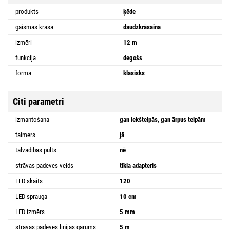
produkts
ķēde
gaismas krāsa
daudzkrāsaina
izmēri
12 m
funkcija
degošs
forma
klasisks
Citi parametri
izmantošana
gan iekštelpās, gan ārpus telpām
taimers
jā
tālvadības pults
nē
strāvas padeves veids
tīkla adapteris
LED skaits
120
LED sprauga
10 cm
LED izmērs
5 mm
strāvas padeves līnijas garums
5 m