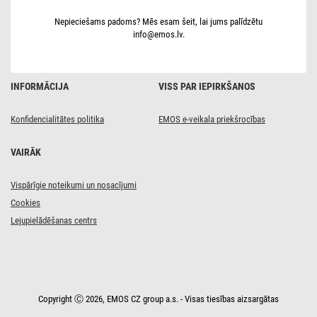
daudzkrāsaina,
ar
Nepieciešams padoms? Mēs esam šeit, lai jums palīdzētu
taimeru
info@emos.lv.
INFORMĀCIJA
VISS PAR IEPIRKŠANOS
Konfidencialitātes politika
EMOS e-veikala priekšrocības
VAIRĀK
Vispārīgie noteikumi un nosacījumi
Cookies
Lejupielādēšanas centrs
Copyright Ⓒ 2026, EMOS CZ group a.s. - Visas tiesības aizsargātas