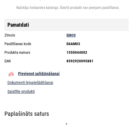
Ražotāja tiešsaistes katalogs. Šobrīd produkti nav pieejami pasūtīšanai.
Pamatdati
Zīmols
EMOS
Pasūtīšanas kods
D4AM03
Produkta numurs
1550044002
EAN
8592920095881
Pievienot salīdzināšanai
Dokumenti lejupielādēšanai
Saistītie produkti
Paplašināts saturs
<