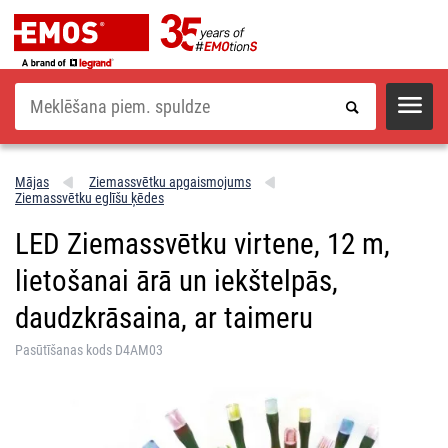
Meklēšana
Mājas
Ziemassvētku apgaismojums
Ziemassvētku eglīšu ķēdes
LED Ziemassvētku virtene, 12 m,
lietošanai ārā un iekštelpās,
daudzkrāsaina, ar taimeru
Pasūtīšanas kods D4AM03