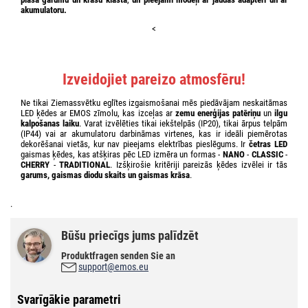
akumulatoru.
<
Izveidojiet pareizo atmosfēru!
Ne tikai Ziemassvētku eglītes izgaismošanai mēs piedāvājam neskaitāmas
LED ķēdes ar EMOS zīmolu, kas izceļas ar
zemu enerģijas patēriņu
un
ilgu
kalpošanas laiku
. Varat izvēlēties tikai iekštelpās (IP20), tikai ārpus telpām
(IP44) vai ar akumulatoru darbināmas virtenes, kas ir ideāli piemērotas
dekorēšanai vietās, kur nav pieejams elektrības pieslēgums. Ir
četras LED
gaismas ķēdes, kas atšķiras pēc LED izmēra un formas -
NANO
-
CLASSIC
-
CHERRY
-
TRADITIONAL
. Izšķirošie kritēriji pareizās ķēdes izvēlei ir tās
garums, gaismas diodu skaits un gaismas krāsa
.
.
Būšu priecīgs jums palīdzēt
Produktfragen senden Sie an
support@emos.eu
Svarīgākie parametri