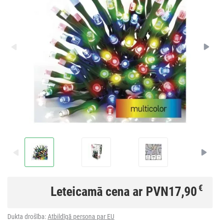
€
Leteicamā cena ar PVN
17,90
Dukta drošība:
Atbildīgā persona par EU