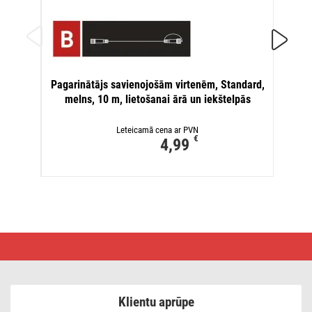
Pagari
Pagarinātājs savienojošām virtenēm, Standard,
cau
melns, 10 m, lietošanai ārā un iekštelpās
Leteicamā cena ar PVN
€
4,99
LED
Ziemassvētku
virtene,
12 m,
lietošanai
ārā
Klientu aprūpe
un
iekštelpās,