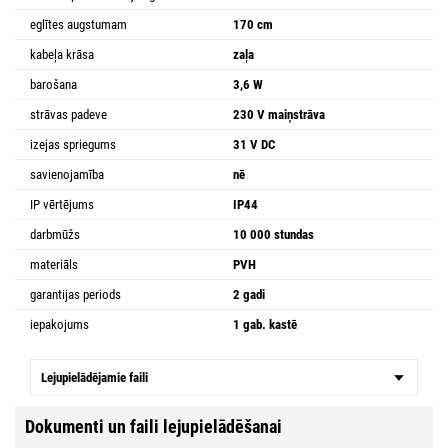
eglītes augstumam
170 cm
kabeļa krāsa
zaļa
barošana
3,6 W
strāvas padeve
230 V maiņstrāva
izejas spriegums
31 V DC
savienojamība
nē
IP vērtējums
IP44
darbmūžs
10 000 stundas
materiāls
PVH
garantijas periods
2 gadi
iepakojums
1 gab. kastē
Lejupielādējamie faili
Dokumenti un faili lejupielādēšanai