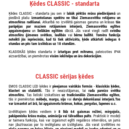
Ķēdes CLASSIC - standarta
Ķēdes CLASSIC - standarta jau sen ir
labāk pirktās mūsu piedāvājumā
un
piedāvā plašu
izmantošanas spektru ne tikai Ziemassvētku rotājumu un
atmosfēras radīšanai.
Atkarībā no
izvēlētā gaismas garuma un krāsas
tās
parūpējas par maziem rotājumiem interjerā, Ziemassvētku eglītes
apgaismojumu
un
lielākām eglītēm
dārzā. Jūs varat viegli radīt
svinību
atmosfēru ģimenes svētkos
,
laulībās
vai
bērnu ballītē
.
Tomēra funkcija
noteikti jūs iepriecinās, kad tā tiek aktivizēta, ķēde
atkārtoti iedegas 6
stundas un pēc tam izslēdzas uz 18 stundām.
KLASISKĀS ķēdes standarta ir
izturīgas pret mitrumu
, pateicoties IP44
aizsardzībai, un piemērotas
visām iekštelpu un āra dekorācijām
.
CLASSIC sērijas ķēdes
EMOS CLASSIC LED ķēdes ir
pieejamas vairākās formās
-
klasiskās ķēdes,
klasteri un stalaktīti.
Tās ir neaizstājamas, lai
rada pareizo svētku
atmosfēru.
Tas lieliski izskatīsies
uz tradicionālās Ziemassvētku eglītes
,
tās ir piemērotas
mēbeļu, margu, siju
vai
durvju dekorēšanai interjerā.Tos
var izmantot arī ārā, lai
apgaismotu krūmus, kokus, pergolas, lapenes
u.c.
Izvēlētajiem ķēdes veidiem ir
8 līdz 64 gaismas režīmi, mirgojošs,
pakāpeniska krāsu maiņa, animācija vai tālvadības pults
. Praktiski ir modeļi
ar taimera funkciju, kas var izgaismot eglīti regulāros intervālos, un jums
nav jāuztraucas par to ieslēgšanu un izslēgšanu. Jūs varat izvēlēties no
plaša garumu un krāsu klāsta
,
un
pieejami modeļi ar
jaudas adapteri
un ar