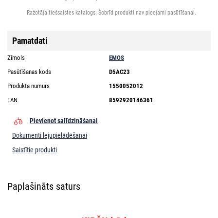
Ražotāja tiešsaistes katalogs. Šobrīd produkti nav pieejami pasūtīšanai.
Pamatdati
Zīmols
EMOS
Pasūtīšanas kods
D5AC23
Produkta numurs
1550052012
EAN
8592920146361
Pievienot salīdzināšanai
Dokumenti lejupielādēšanai
Saistītie produkti
Paplašināts saturs