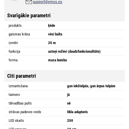
support@emos.eu
Svarīgākie parametri
produkts
ķēde
gaismas krāsa
vēsi balta
izmēri
20 m
funkcija
astoņi režīmi (daudzfunkcionalitāte)
forma
maza bumba
Citi parametri
izmantošana
gan iekštelpās, gan ārpus telpām
taimers
jā
tālvadības pults
nē
strāvas padeves veids
tīkla adapteris
LED skaits
200