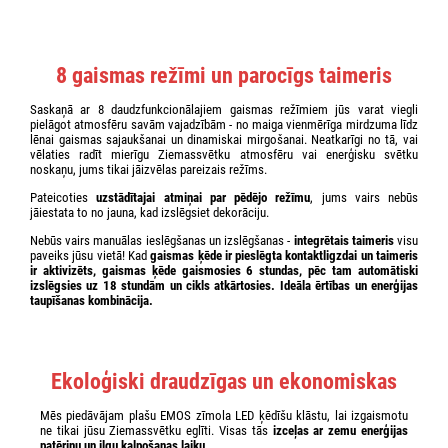
8 gaismas režīmi un parocīgs taimeris
Saskaņā ar 8 daudzfunkcionālajiem gaismas režīmiem jūs varat viegli
pielāgot atmosfēru savām vajadzībām - no maiga vienmērīga mirdzuma līdz
lēnai gaismas sajaukšanai un dinamiskai mirgošanai. Neatkarīgi no tā, vai
vēlaties radīt mierīgu Ziemassvētku atmosfēru vai enerģisku svētku
noskaņu, jums tikai jāizvēlas pareizais režīms.
Pateicoties
uzstādītajai atmiņai par pēdējo režīmu
, jums vairs nebūs
jāiestata to no jauna, kad izslēgsiet dekorāciju.
Nebūs vairs manuālas ieslēgšanas un izslēgšanas -
integrētais taimeris
visu
paveiks jūsu vietā! Kad
gaismas
ķēde
ir pieslēgta kontaktligzdai un taimeris
ir aktivizēts,
gaismas
ķēde
gaismosies
6 stundas
, pēc tam
automātiski
izslēgsies uz 18 stundām
un cikls atkārtosies. Ideāla ērtības un enerģijas
taupīšanas kombinācija.
Ekoloģiski draudzīgas un ekonomiskas
Mēs piedāvājam plašu EMOS zīmola LED ķēdīšu klāstu, lai izgaismotu
ne tikai jūsu Ziemassvētku eglīti. Visas tās
izceļas ar zemu enerģijas
patēriņu un ilgu kalpošanas laiku
.