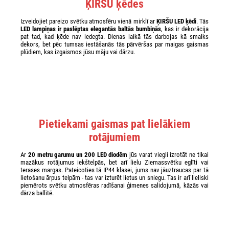
ĶIRŠU ķēdes
Izveidojiet pareizo svētku atmosfēru vienā mirklī ar
ĶIRŠU LED ķēdi
. Tās
LED lampiņas ir paslēptas elegantās baltās bumbiņās
, kas ir dekorācija
pat tad, kad ķēde nav iedegta. Dienas laikā tās darbojas kā smalks
dekors, bet pēc tumsas iestāšanās tās pārvēršas par maigas gaismas
plūdiem, kas izgaismos jūsu māju vai dārzu.
Pietiekami gaismas pat lielākiem
rotājumiem
Ar
20 metru garumu un 200 LED diodēm
jūs varat viegli izrotāt ne tikai
mazākus rotājumus iekštelpās, bet arī lielu Ziemassvētku eglīti vai
terases margas. Pateicoties tā IP44 klasei, jums nav jāuztraucas par tā
lietošanu ārpus telpām - tas var izturēt lietus un sniegu. Tas ir arī lieliski
piemērots svētku atmosfēras radīšanai ģimenes salidojumā, kāzās vai
dārza ballītē.