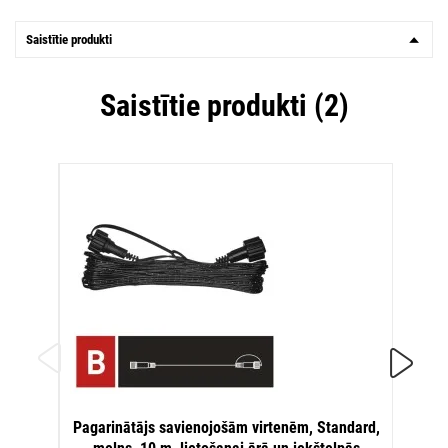
Saistītie produkti
Saistītie produkti (2)
Pagari
Pagarinātājs savienojošām virtenēm, Standard,
cau