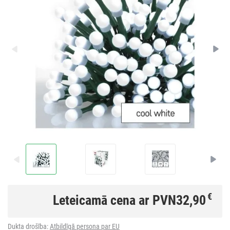
€
Leteicamā cena ar PVN
32,90
Dukta drošība:
Atbildīgā persona par EU