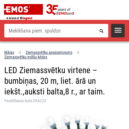
Meklēšana
Mājas
Ziemassvētku apgaismojums
Ziemassvētku eglīšu ķēdes
LED Ziemassvētku virtene –
bumbiņas, 20 m, liet. ārā un
iekšt.,auksti balta,8 r., ar taim.
Pasūtīšanas kods D5AC23