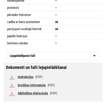
savietojamība
–
protokols
–
pārraides frekvence
–
vadība ar balss asistentiem
nē
paziņojumi mobilajā lietotnē
nē
papildu funkcijas
–
lietotnes valodas
–
Lejupielādējamie faili
Dokumenti un faili lejupielādēšanai
Instrukcijas
(PDF)
Drošības informācija
(PDF)
Atbilstības deklarācija
(PDF)