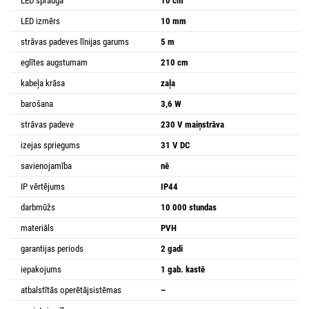
LED sprauga
10 cm
LED izmērs
10 mm
strāvas padeves līnijas garums
5 m
eglītes augstumam
210 cm
kabeļa krāsa
zaļa
barošana
3,6 W
strāvas padeve
230 V maiņstrāva
izejas spriegums
31 V DC
savienojamība
nē
IP vērtējums
IP44
darbmūžs
10 000 stundas
materiāls
PVH
garantijas periods
2 gadi
iepakojums
1 gab. kastē
atbalstītās operētājsistēmas
–