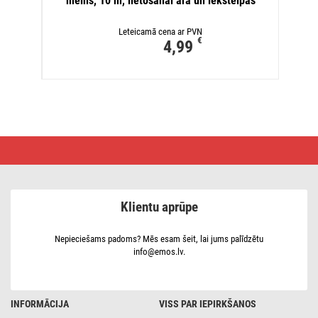
melns, 10 m, lietošanai ārā un iekštelpās
Leteicamā cena ar PVN
€
4,99
LED
Ziemassvētku
virtene –
bumbiņas,
20 m,
liet.
Klientu aprūpe
ārā
un
iekšt.,auksti
balta,8 r.,
Nepieciešams padoms? Mēs esam šeit, lai jums palīdzētu
ar
info@emos.lv.
taim.
INFORMĀCIJA
VISS PAR IEPIRKŠANOS