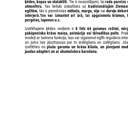
ķēdes, kopas un stalaktīti.
Tie ir neaizstājami, lai
rada pareizo 
atmosfēru.
Tas lieliski izskatīsies uz
tradicionālajām Ziemas
eglītēm
, tās ir piemērotas
mēbeļu, margu, siju
vai
durvju dekor
interjerā.Tos var izmantot arī ārā, lai
apgaismotu krūmus, 
pergolas, lapenes
u.c.
Izvēlētajiem ķēdes veidiem ir
8 līdz 64 gaismas režīmi, mirg
pakāpeniska krāsu maiņa, animācija vai tālvadības pults
. Prak
modeļi ar taimera funkciju, kas var izgaismot eglīti regulāros inte
un jums nav jāuztraucas par to ieslēgšanu un izslēgšanu. Jūs
izvēlēties no
plaša garumu un krāsu klāsta
,
un
pieejami mod
jaudas adapteri
un ar akumulatora barošanu.