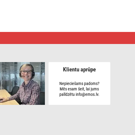
Klientu aprūpe
Nepieciešams padoms?
Mēs esam šeit, lai jums
palīdzētu info@emos.lv.