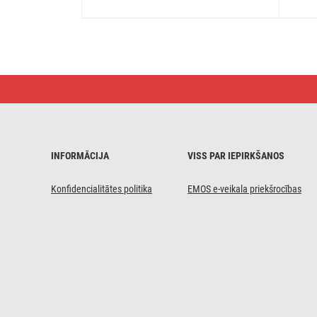
LED
Ziemassvētku
virtene –
ezis,
12 m,
liet.
ārā
INFORMĀCIJA
VISS PAR IEPIRKŠANOS
un
iekštelpās,
auksti
Konfidencialitātes politika
EMOS e-veikala priekšrocības
balta,
ar
taimeru