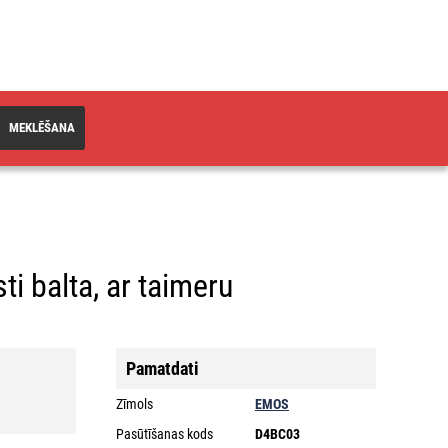
MEKLĒŠANA
ti balta, ar taimeru
Pamatdati
Zīmols
EMOS
Pasūtīšanas kods
D4BC03