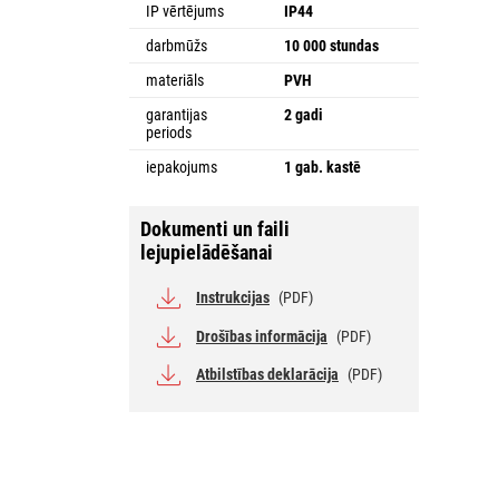
IP vērtējums
IP44
darbmūžs
10 000 stundas
materiāls
PVH
garantijas
2 gadi
periods
iepakojums
1 gab. kastē
Dokumenti un faili
lejupielādēšanai
Instrukcijas
(PDF)
Drošības informācija
(PDF)
Atbilstības deklarācija
(PDF)