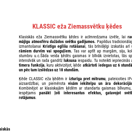
KLASSIC eža Ziemassvētku ķēdes
Klasiskās eža Ziemassvētku ķēdes ir acīmredzama izvēle, lai
ra
mājīgu atmosfēru dažādos svētku gadījumos.
Papildus tradicionāla
izmantošanai
Kristīgo eglīšu rotāšanai
, tās brīnišķīgi izskatās arī
rāmiem
durvīm vai spoguļiem.
Tas var aptīt ap margām, siju, ko
stumbru u.c.Šāda veida ķēdēs gaismas ir blīvāk izvietotas, tās sp
intensīvāk un rada gandrīz
luksusa
iespaidu. Tu noteikti iepriecinās 
timera funkcija
, kuru aktivizējot, ķēde
atkārtoti iedegas uz 6 stund
un pēc tam izslēdzas uz 18 stundām.
Ķēde CLASSIC eža ķēdēm ir
izturīga pret mitrumu
, pateicoties IP
aizsardzībai, un piemērota
visām iekštelpu un āra dekorācijā
Kombinējot ar klasiskajām ķēdēm ar standarta gaismas blīvumu, 
iespējams
panākt ļoti interesantus efektus, gatavojot svēt
rotājumus
.
siskās