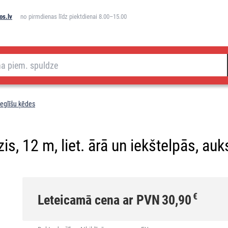
os.lv
no pirmdienas līdz piektdienai 8.00–15.00
eglīšu ķēdes
, 12 m, liet. ārā un iekštelpās, auks
€
Leteicamā cena ar PVN
30,90