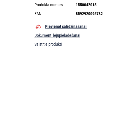
Produkta numurs
1550042015
EAN
8592920095782
Pievienot salīdzināšanai
Dokumenti lejupielādēšanai
Saistītie produkti