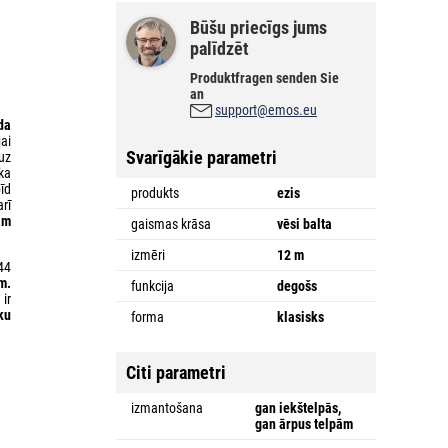
Būšu priecīgs jums
palīdzēt
Produktfragen senden Sie
an
support@emos.eu
da
jai
Svarīgākie parametri
 uz
ka
īd
produkts
ezis
arī
ām
gaismas krāsa
vēsi balta
izmēri
12 m
44
m.
funkcija
degošs
ir
ku
forma
klasisks
Citi parametri
izmantošana
gan iekštelpās,
gan ārpus telpām