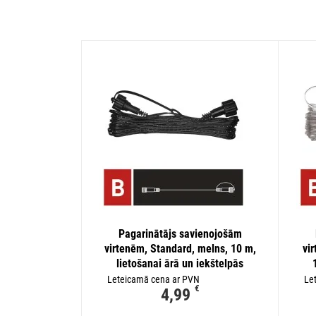
Pagarinātājs savienojošām
virtenēm, Standard, melns, 10 m,
vi
lietošanai ārā un iekštelpās
Leteicamā cena ar PVN
Le
€
4,99