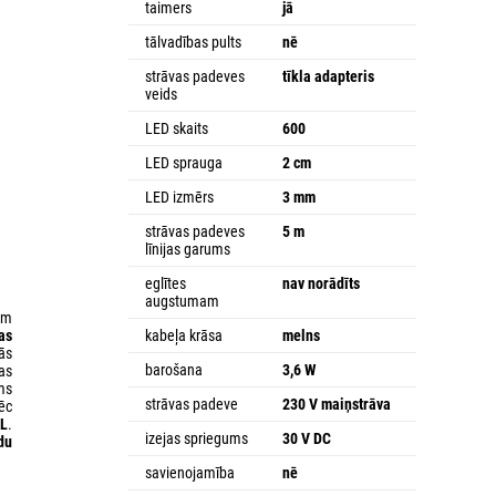
taimers
jā
tālvadības pults
nē
strāvas padeves
tīkla adapteris
veids
LED skaits
600
LED sprauga
2 cm
LED izmērs
3 mm
strāvas padeves
5 m
līnijas garums
eglītes
nav norādīts
augstumam
am
as
kabeļa krāsa
melns
pās
barošana
3,6 W
as
ms
strāvas padeve
230 V maiņstrāva
ēc
L
.
izejas spriegums
30 V DC
du
savienojamība
nē