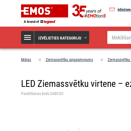
info@em
Meklēšana
IZVĒLIETIES KATEGORIJU
Mājas
Ziemassvētku apgaismojums
Ziemassvētku 
LED Ziemassvētku virtene – ezis
Pasūtīšanas kods D4BC03