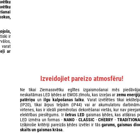
svētku
svētku
ēšanai
kokus,
ojošs,
tiski ir
rvālos,
 varat
eļi ar
Izveidojiet pareizo atmosfēru!
Ne tikai Ziemassvētku eglītes izgaismošanai mēs piedāvāj
neskaitāmas LED ķēdes ar EMOS zīmolu, kas izceļas ar
zemu enerģij
patēriņu
un
ilgu kalpošanas laiku
. Varat izvēlēties tikai iekštel
(IP20), tikai ārpus telpām (IP44) vai ar akumulatoru darbinām
virtenes, kas ir ideāli piemērotas dekorēšanai vietās, kur nav pieeja
elektrības pieslēgums. Ir
četras LED
gaismas ķēdes, kas atšķiras p
LED izmēra un formas -
NANO
-
CLASSIC
-
CHERRY
-
TRADITIONA
Izšķirošie kritēriji pareizās ķēdes izvēlei ir tās
garums, gaismas dio
skaits un gaismas krāsa
.