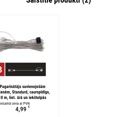
Pagarinātājs savienojošām
rtenēm, Standard, caurspīdīgs,
10 m, liet. ārā un iekštelpās
teicamā cena ar PVN
€
4,99