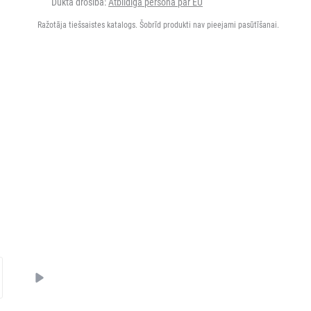
Dukta drošība:
Atbildīgā persona par EU
Ražotāja tiešsaistes katalogs. Šobrīd produkti nav pieejami pasūtīšanai.