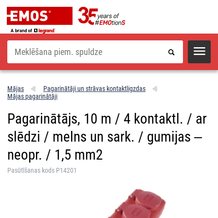
Meklēšana
Mājas
Pagarinātāji un strāvas kontaktligzdas
Mājas pagarinātāji
Pagarinātājs, 10 m / 4 kontaktl. / ar
slēdzi / melns un sark. / gumijas ‒
neopr. / 1,5 mm2
Pasūtīšanas kods P14201