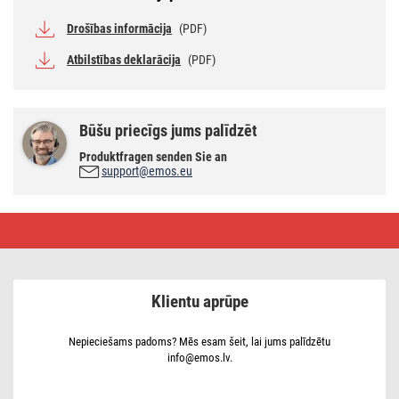
Drošības informācija
(PDF)
Atbilstības deklarācija
(PDF)
Būšu priecīgs jums palīdzēt
Produktfragen senden Sie an
support@emos.eu
Pagarinātājs,
10 m
/
4
kontaktl.
/
Klientu aprūpe
ar
slēdzi
/
melns
Nepieciešams padoms? Mēs esam šeit, lai jums palīdzētu
un
info@emos.lv.
sark.
/
gumijas ‒