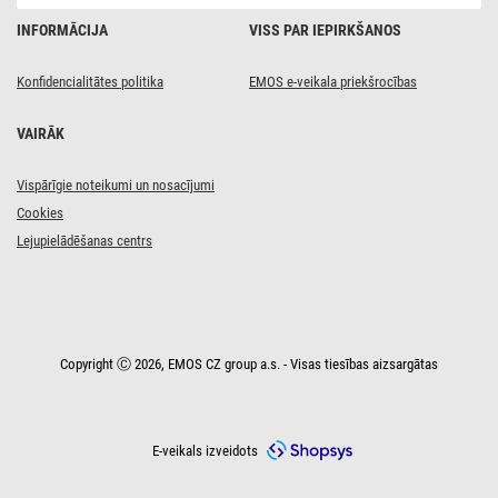
neopr.
/
INFORMĀCIJA
VISS PAR IEPIRKŠANOS
1,5 mm2
Konfidencialitātes politika
EMOS e-veikala priekšrocības
VAIRĀK
Vispārīgie noteikumi un nosacījumi
Cookies
Lejupielādēšanas centrs
Copyright Ⓒ 2026, EMOS CZ group a.s. - Visas tiesības aizsargātas
E-veikals izveidots