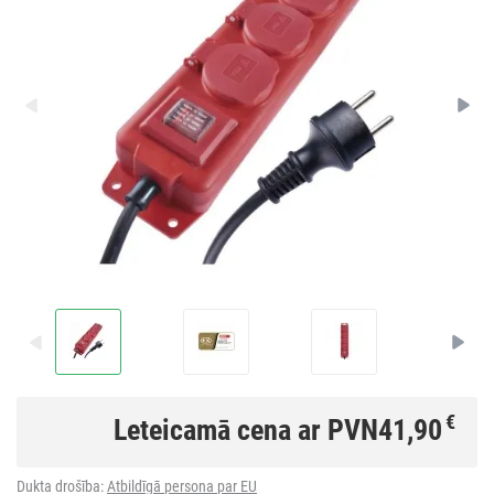
€
Leteicamā cena ar PVN
41,90
Dukta drošība:
Atbildīgā persona par EU