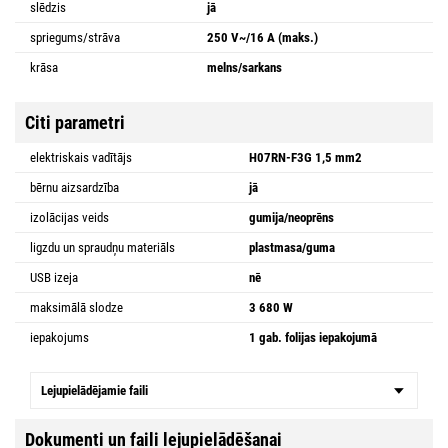
slēdzis
jā
spriegums/strāva
250 V~/16 A (maks.)
krāsa
melns/sarkans
Citi parametri
elektriskais vadītājs
H07RN-F3G 1,5 mm2
bērnu aizsardzība
jā
izolācijas veids
gumija/neoprēns
ligzdu un spraudņu materiāls
plastmasa/guma
USB izeja
nē
maksimālā slodze
3 680 W
iepakojums
1 gab. folijas iepakojumā
Lejupielādējamie faili
Dokumenti un faili lejupielādēšanai