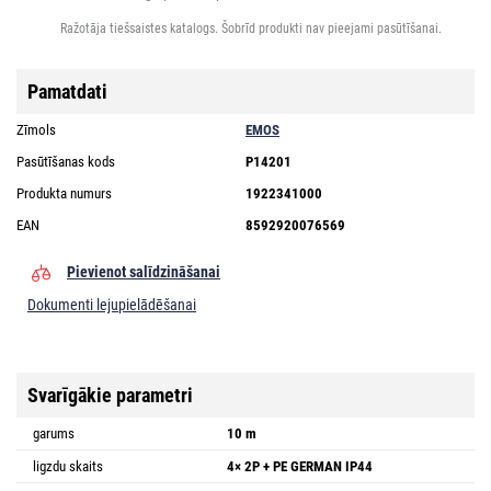
Ražotāja tiešsaistes katalogs. Šobrīd produkti nav pieejami pasūtīšanai.
Pamatdati
Zīmols
EMOS
Pasūtīšanas kods
P14201
Produkta numurs
1922341000
EAN
8592920076569
Pievienot salīdzināšanai
Dokumenti lejupielādēšanai
Svarīgākie parametri
garums
10 m
ligzdu skaits
4× 2P + PE GERMAN IP44