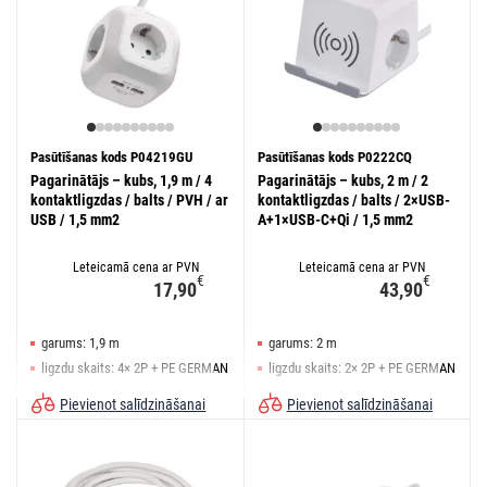
Pasūtīšanas kods P04219GU
Pasūtīšanas kods P0222CQ
Pagarinātājs – kubs, 1,9 m / 4
Pagarinātājs – kubs, 2 m / 2
kontaktligzdas / balts / PVH / ar
kontaktligzdas / balts / 2×USB-
USB / 1,5 mm2
A+1×USB-C+Qi / 1,5 mm2
Leteicamā cena ar PVN
Leteicamā cena ar PVN
€
€
17,90
43,90
garums: 1,9 m
garums: 2 m
ligzdu skaits: 4× 2P + PE GERMAN
ligzdu skaits: 2× 2P + PE GERMAN
slēdzis: nē
slēdzis: nē
Pievienot salīdzināšanai
Pievienot salīdzināšanai