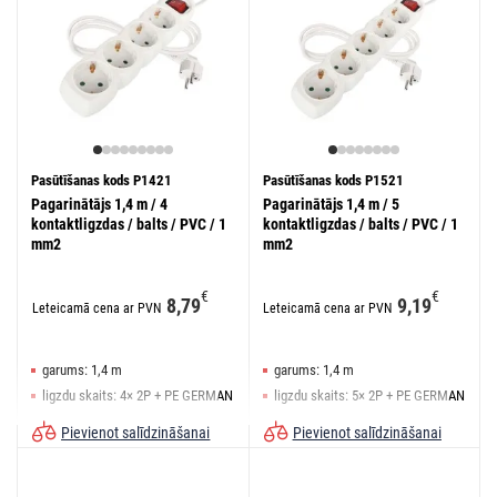
Pasūtīšanas kods P1421
Pasūtīšanas kods P1521
Pagarinātājs 1,4 m / 4
Pagarinātājs 1,4 m / 5
kontaktligzdas / balts / PVC / 1
kontaktligzdas / balts / PVC / 1
mm2
mm2
€
€
8,79
9,19
Leteicamā cena ar PVN
Leteicamā cena ar PVN
garums: 1,4 m
garums: 1,4 m
ligzdu skaits: 4× 2P + PE GERMAN
ligzdu skaits: 5× 2P + PE GERMAN
slēdzis: jā
slēdzis: jā
Pievienot salīdzināšanai
Pievienot salīdzināšanai