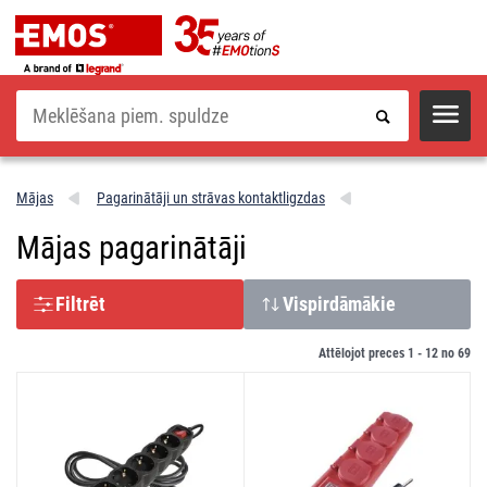
Meklēšana
Mājas
Pagarinātāji un strāvas kontaktligzdas
Mājas pagarinātāji
Filtrēt
Vispirdāmākie
Attēlojot preces 1 -
12
no
69