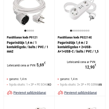
Pasūtīšanas kods P0121
Pasūtīšanas kods P02214E
Pagarinātājs 1,4 m / 1
Pagarinātājs 1,4 m / 2
kontaktligzda / balts / PVC / 1
kontaktligzdas + 2×USB-
mm2
A+1×USB-C / balts / PVC / 1,5
mm2
Leteicamā cena ar PVN
€
5,69
€
Leteicamā cena ar PVN
12,90
garums: 1,4 m
garums: 1,4 m
ligzdu skaits: 1 × 2P + PE SCHUKO
ligzdu skaits: 2× 2P + PE GERMAN
slēdzis: nē
slēdzis: nē
Pievienot salīdzināšanai
Pievienot salīdzināšanai