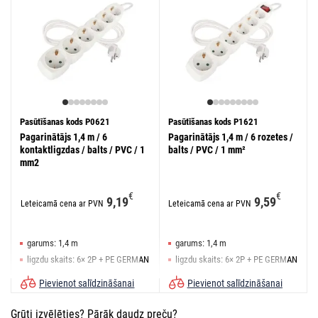
Pasūtīšanas kods P0621
Pasūtīšanas kods P1621
Pagarinātājs 1,4 m / 6
Pagarinātājs 1,4 m / 6 rozetes /
kontaktligzdas / balts / PVC / 1
balts / PVC / 1 mm²
mm2
€
€
9,19
9,59
Leteicamā cena ar PVN
Leteicamā cena ar PVN
garums: 1,4 m
garums: 1,4 m
ligzdu skaits: 6× 2P + PE GERMAN
ligzdu skaits: 6× 2P + PE GERMAN
slēdzis: nē
slēdzis: jā
Pievienot salīdzināšanai
Pievienot salīdzināšanai
Grūti izvēlēties? Pārāk daudz preču?