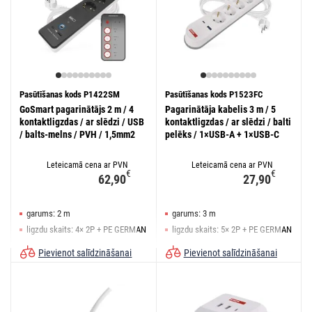
Pasūtīšanas kods P1422SM
Pasūtīšanas kods P1523FC
GoSmart pagarinātājs 2 m / 4
Pagarinātāja kabelis 3 m / 5
kontaktligzdas / ar slēdzi / USB
kontaktligzdas / ar slēdzi / balti
/ balts-melns / PVH / 1,5mm2
pelēks / 1×USB-A + 1×USB-C
Leteicamā cena ar PVN
Leteicamā cena ar PVN
€
€
62,90
27,90
garums: 2 m
garums: 3 m
ligzdu skaits: 4× 2P + PE GERMAN
ligzdu skaits: 5× 2P + PE GERMAN
slēdzis: jā
slēdzis: jā
Pievienot salīdzināšanai
Pievienot salīdzināšanai