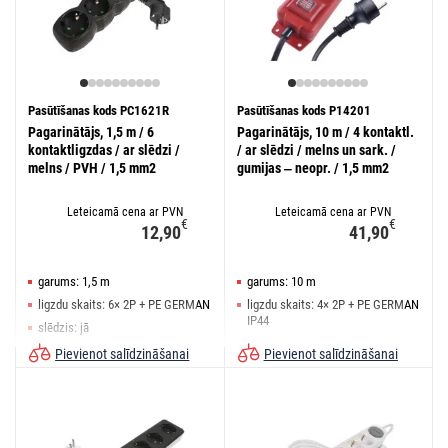
Pasūtīšanas kods PC1621R
Pasūtīšanas kods P14201
Pagarinātājs, 1,5 m / 6
Pagarinātājs, 10 m / 4 kontaktl.
kontaktligzdas / ar slēdzi /
/ ar slēdzi / melns un sark. /
melns / PVH / 1,5 mm2
gumijas ‒ neopr. / 1,5 mm2
Leteicamā cena ar PVN
Leteicamā cena ar PVN
€
€
12,90
41,90
garums: 1,5 m
garums: 10 m
ligzdu skaits: 6× 2P + PE GERMAN
ligzdu skaits: 4× 2P + PE GERMAN
IP44
slēdzis: jā
slēdzis: jā
Pievienot salīdzināšanai
Pievienot salīdzināšanai