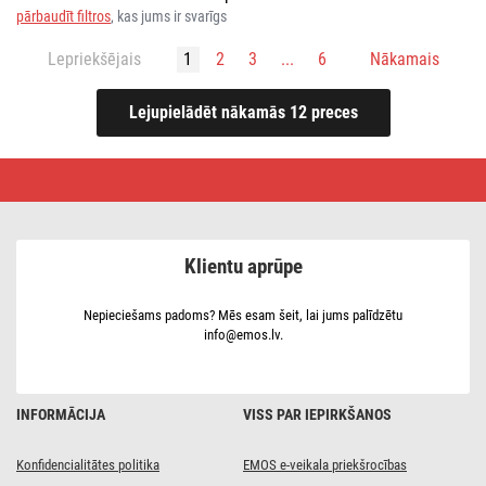
pārbaudīt filtros
, kas jums ir svarīgs
Lepriekšējais
1
2
3
...
6
Nākamais
Mājas
pagarinātāji
Klientu aprūpe
Nepieciešams padoms? Mēs esam šeit, lai jums palīdzētu
info@emos.lv.
INFORMĀCIJA
VISS PAR IEPIRKŠANOS
Konfidencialitātes politika
EMOS e-veikala priekšrocības