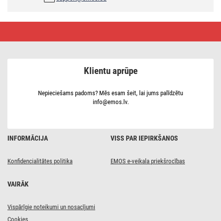
Pagarinātājs,
2 m
/
1
kontaktligzda
/
Klientu aprūpe
balts
/
PVH
/
Nepieciešams padoms? Mēs esam šeit, lai jums palīdzētu
1 mm2
info@emos.lv.
INFORMĀCIJA
VISS PAR IEPIRKŠANOS
Konfidencialitātes politika
EMOS e-veikala priekšrocības
VAIRĀK
Vispārīgie noteikumi un nosacījumi
Cookies