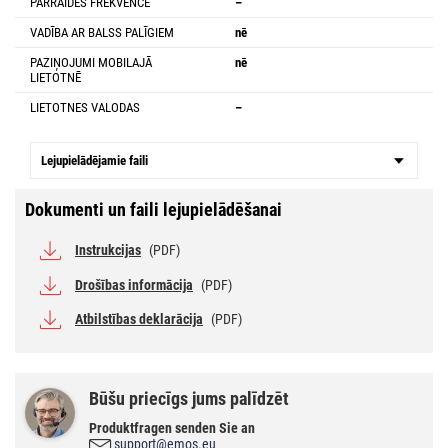
PĀRRAIDES FREKVENCE
–
VADĪBA AR BALSS PALĪGIEM
nē
PAZIŅOJUMI MOBILAJĀ
nē
LIETOTNĒ
LIETOTNES VALODAS
–
Lejupielādējamie faili
Dokumenti un faili lejupielādēšanai
Instrukcijas
(PDF)
Drošības informācija
(PDF)
Atbilstības deklarācija
(PDF)
Būšu priecīgs jums palīdzēt
Produktfragen senden Sie an
support@emos.eu