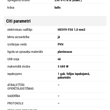
spriegums/strāva
250 V~/16 A (maks.)
krāsa
balts
Citi parametri
elektriskais vadītājs
H05VV-F3G 1,0 mm2
bērnu aizsardzība
jā
izolācijas veids
PVH
ligzdu un spraudņu materiāls
plastmasas
USB izeja
nē
maksimālā slodze
3 680 W
iepakojums
1 gab. folijas iepakojumā,
pakarināts
ATBALSTĪTĀS
–
OPERĒTĀJSISTĒMAS
SADERĪBA
–
PROTOKOLS
–