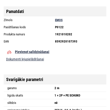
Pamatdati
Zīmols
EMOS
Pasūtīšanas kods
P0122
Produkta numurs
1921010202
EAN
8592920107393
Pievienot salīdzināšanai
Dokumenti lejupielādēšanai
Svarīgākie parametri
garums
2 m
ligzdu skaits
1 × 2P + PE SCHUKO
slēdzis
nē