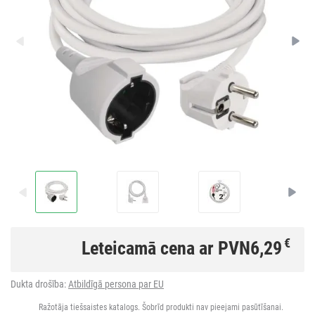
€
Leteicamā cena ar PVN
6,29
Dukta drošība:
Atbildīgā persona par EU
Ražotāja tiešsaistes katalogs. Šobrīd produkti nav pieejami pasūtīšanai.