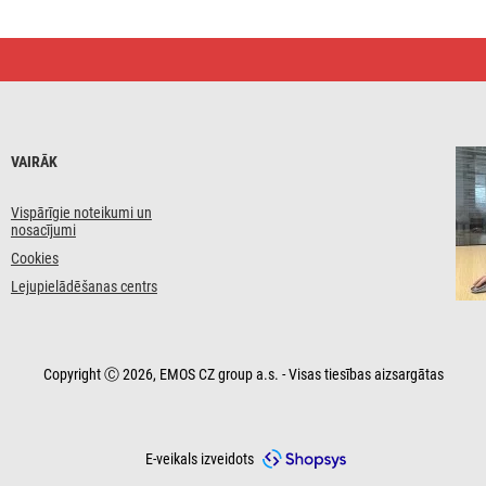
VAIRĀK
Vispārīgie noteikumi un
nosacījumi
Cookies
Lejupielādēšanas centrs
Copyright Ⓒ 2026, EMOS CZ group a.s. - Visas tiesības aizsargātas
E-veikals izveidots