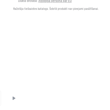
Dukta drošība:
Atbildīgā persona par EU
Ražotāja tiešsaistes katalogs. Šobrīd produkti nav pieejami pasūtīšanai.