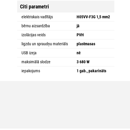
Citi parametri
elektriskais vadītājs
H05VV-F3G 1,5 mm2
bērnu aizsardzība
jā
izolācijas veids
PVH
ligzdu un spraudņu materiāls
plastmasas
USB izeja
nē
maksimālā slodze
3 680 W
iepakojums
1 gab., pakarināts