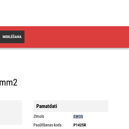
MEKLĒŠANA
5 mm2
Pamatdati
Zīmols
EMOS
Pasūtīšanas kods
P1425R