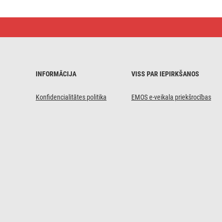
Pagarinātājs,
5 m
/
4
kontaktligzdas
/
ar
INFORMĀCIJA
VISS PAR IEPIRKŠANOS
slēdzi
/
balts
Konfidencialitātes politika
EMOS e-veikala priekšrocības
/
PVH
/
1,5 mm2