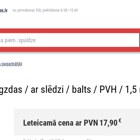
os.lv
no pirmdienas līdz piektdienai 8.00–15.00
 pagarinātāji
igzdas / ar slēdzi / balts / PVH / 1,
€
Leteicamā cena ar PVN
17,90