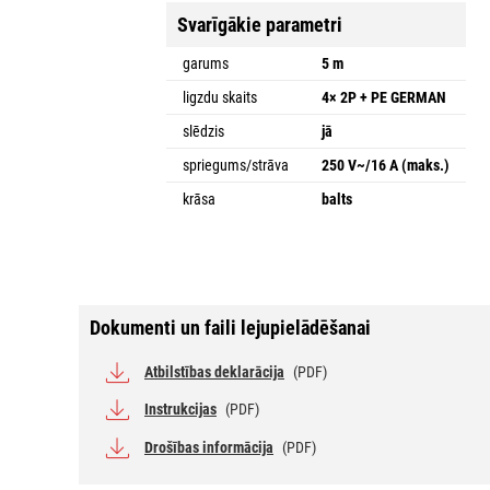
Svarīgākie parametri
garums
5 m
ligzdu skaits
4× 2P + PE GERMAN
slēdzis
jā
spriegums/strāva
250 V~/16 A (maks.)
krāsa
balts
Dokumenti un faili lejupielādēšanai
Atbilstības deklarācija
(PDF)
Instrukcijas
(PDF)
Drošības informācija
(PDF)