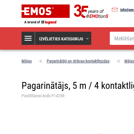
info@em
Meklēšana
IZVĒLIETIES KATEGORIJU
Mājas
Pagarinātāji un strāvas kontaktligzdas
Mājas
Pagarinātājs, 5 m / 4 kontaktl
Pasūtīšanas kods P1425R