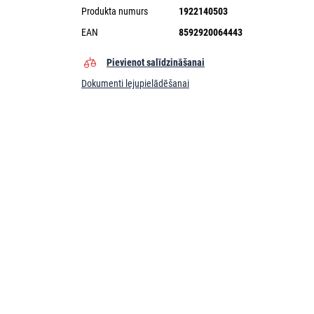
Produkta numurs
1922140503
EAN
8592920064443
Pievienot salīdzināšanai
Dokumenti lejupielādēšanai