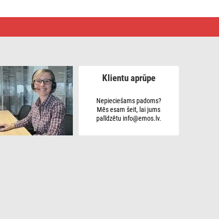
Klientu aprūpe
Nepieciešams padoms?
Mēs esam šeit, lai jums
palīdzētu info@emos.lv.