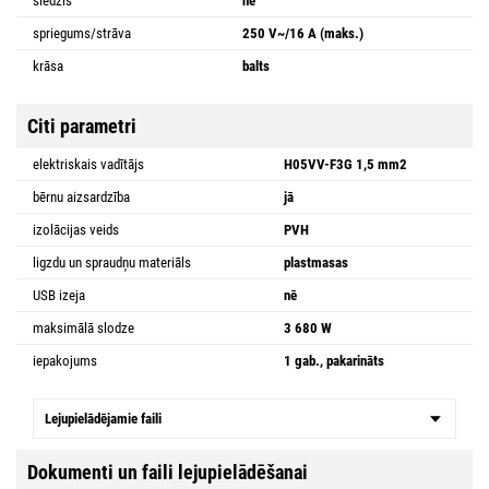
slēdzis
nē
spriegums/strāva
250 V~/16 A (maks.)
krāsa
balts
Citi parametri
elektriskais vadītājs
H05VV-F3G 1,5 mm2
bērnu aizsardzība
jā
izolācijas veids
PVH
ligzdu un spraudņu materiāls
plastmasas
USB izeja
nē
maksimālā slodze
3 680 W
iepakojums
1 gab., pakarināts
Lejupielādējamie faili
Dokumenti un faili lejupielādēšanai