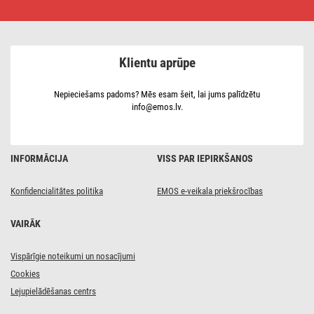
5 m
/
5
kontaktligzdas
/
Klientu aprūpe
balts
/
PVH
/
Nepieciešams padoms? Mēs esam šeit, lai jums palīdzētu
1,5 mm2
info@emos.lv.
INFORMĀCIJA
VISS PAR IEPIRKŠANOS
Konfidencialitātes politika
EMOS e-veikala priekšrocības
VAIRĀK
Vispārīgie noteikumi un nosacījumi
Cookies
Lejupielādēšanas centrs