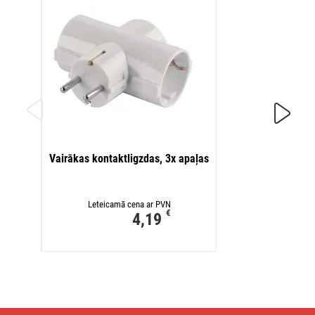
Kontak
Vairākas kontaktligzdas, 3x apaļas
Leteicamā cena ar PVN
€
4,19
Pagarinātājs,