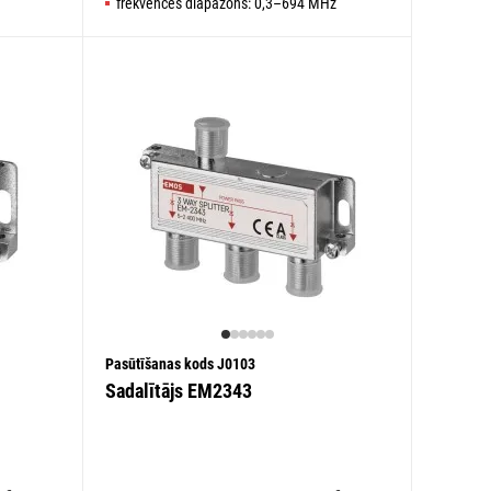
frekvences diapazons: 0,3–694 MHz
Pasūtīšanas kods J0103
Sadalītājs EM2343