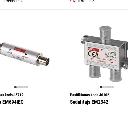
āja veids: IEC
izeju skaits: 2
nas kods J5712
Pasūtīšanas kods J0102
rs EM694IEC
Sadalītājs EM2342