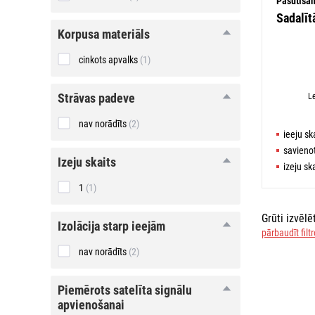
Pasūtīša
attiecība
Sadalī
korpusa
korpusa materiāls
materiāls
cinkots apvalks
(1)
strāvas
strāvas padeve
L
padeve
nav norādīts
(2)
ieeju ska
savienot
izeju
izeju skaits
izeju ska
skaits
1
(1)
Grūti izvēl
izolācija
izolācija starp ieejām
pārbaudīt filt
starp
ieejām
nav norādīts
(2)
piemērots
piemērots satelīta signālu
satelīta
apvienošanai
signālu