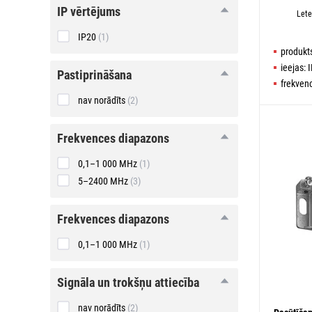
IP
IP vērtējums
Lete
vērtējums
IP20
(1)
produkts
ieejas: 
pastiprināšana
pastiprināšana
frekven
nav norādīts
(2)
frekvences
frekvences diapazons
diapazons
0,1–1 000 MHz
(1)
5–2400 MHz
(3)
frekvences
frekvences diapazons
diapazons
0,1–1 000 MHz
(1)
signāla
signāla un trokšņu attiecība
un
trokšņu
nav norādīts
(2)