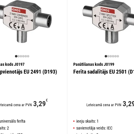
nas kods J0197
Pasūtīšanas kods J0199
apvienotājs EU 2491 (D193)
Ferīta sadalītājs EU 2501 (D
€
3,29
3,2
eteicamā cena ar PVN
Leteicamā cena ar PVN
universāls ferīta
ieeju skaits: 1
its: 2
savienotāja veids: IEC