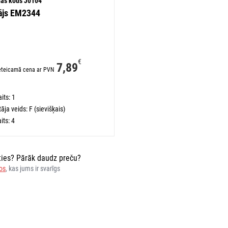
nas kods J0104
tājs EM2344
€
7,89
eteicamā cena ar PVN
its: 1
āja veids: F (sievišķais)
its: 4
ēties? Pārāk daudz preču?
ros
, kas jums ir svarīgs