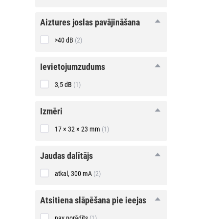
aiztures
aiztures joslas pavājināšana
joslas
pavājināšana
>40 dB
(2)
ievietojumzudums
ievietojumzudums
3,5 dB
(1)
izmēri
izmēri
17 × 32 × 23 mm
(1)
jaudas
jaudas dalītājs
dalītājs
atkal, 300 mA
(2)
atsitiena
atsitiena slāpēšana pie ieejas
slāpēšana
pie ieejas
nav norādīts
(1)