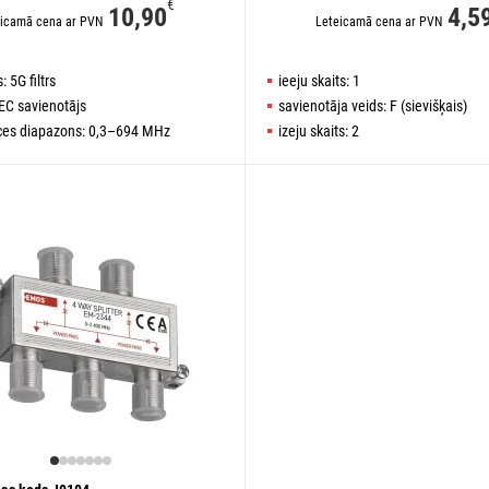
€
10,90
4,5
icamā cena ar PVN
Leteicamā cena ar PVN
: 5G filtrs
ieeju skaits: 1
IEC savienotājs
savienotāja veids: F (sievišķais)
ces diapazons: 0,3–694 MHz
izeju skaits: 2