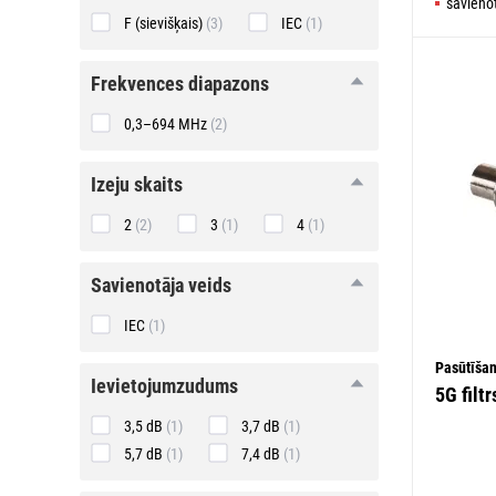
savienot
F (sievišķais)
(3)
IEC
(1)
frekvences
frekvences diapazons
diapazons
0,3–694 MHz
(2)
izeju
izeju skaits
skaits
2
(2)
3
(1)
4
(1)
savienotāja
savienotāja veids
veids
IEC
(1)
Pasūtīša
ievietojumzudums
ievietojumzudums
5G filt
3,5 dB
(1)
3,7 dB
(1)
5,7 dB
(1)
7,4 dB
(1)