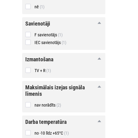
apvienošanai
nē
(1)
savienotāji
savienotāji
F savienotājs
(1)
IEC savienotājs
(1)
izmantošana
izmantošana
TV + R
(1)
maksimālais
maksimālais izejas signāla
izejas
līmenis
signāla
līmenis
nav norādīts
(2)
darba
darba temperatūra
temperatūra
no -10 līdz +65°C
(1)