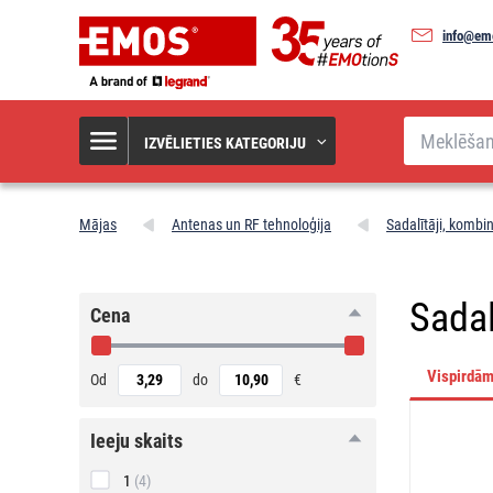
info@em
Meklēšana
IZVĒLIETIES KATEGORIJU
Mājas
Antenas un RF tehnoloģija
Sadalītāji, kombin
Sadal
Cena
Vispirdā
Od
do
€
ieeju
ieeju skaits
skaits
1
(4)