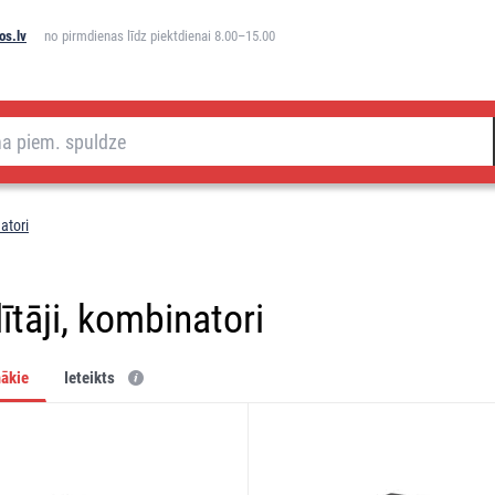
os.lv
no pirmdienas līdz piektdienai 8.00–15.00
atori
ītāji, kombinatori
mākie
ieteikts