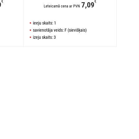
€
€
9
7,09
Leteicamā cena ar PVN
ieeju skaits: 1
savienotāja veids: F (sievišķais)
izeju skaits: 3