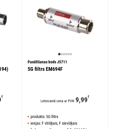
Pasūtīšanas kods J5711
194)
5G filtrs EM694F
€
€
9
9,99
Leteicamā cena ar PVN
produkts: 5G filtrs
ieejas: F vīrišķais, F sievišķais