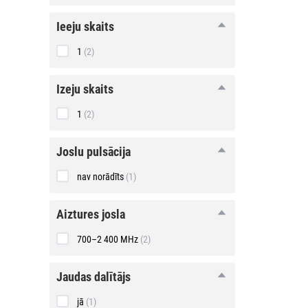
ieeju
ieeju skaits
skaits
1
(2)
izeju
izeju skaits
skaits
1
(2)
joslu
joslu pulsācija
pulsācija
nav norādīts
(1)
aiztures
aiztures josla
josla
700–2 400 MHz
(2)
jaudas
jaudas dalītājs
dalītājs
jā
(1)