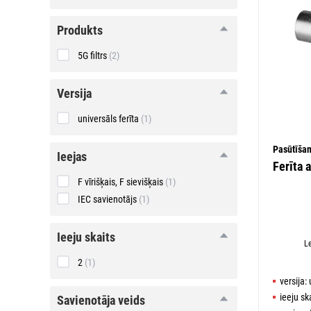
produkts
produkts
5G filtrs
(2)
versija
versija
universāls ferīta
(1)
Pasūtīša
ieejas
ieejas
Ferīta 
F vīrišķais, F sievišķais
(1)
IEC savienotājs
(1)
ieeju
ieeju skaits
L
skaits
2
(1)
versija: 
ieeju ska
savienotāja
savienotāja veids
veids