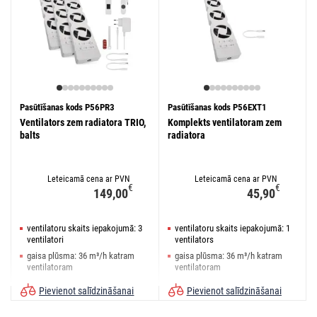
Pasūtīšanas kods P56PR3
Pasūtīšanas kods P56EXT1
Ventilators zem radiatora TRIO,
Komplekts ventilatoram zem
balts
radiatora
Leteicamā cena ar PVN
Leteicamā cena ar PVN
€
€
149,00
45,90
ventilatoru skaits iepakojumā: 3
ventilatoru skaits iepakojumā: 1
ventilatori
ventilators
gaisa plūsma: 36 m³/h katram
gaisa plūsma: 36 m³/h katram
ventilatoram
ventilatoram
trokšņa līmenis: <20 dB
trokšņa līmenis: <20 dB
Pievienot salīdzināšanai
Pievienot salīdzināšanai