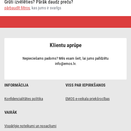
Grūti izvēlēties? Pārāk daudz preču?
pārbaudīt filtros
, kas jums ir svarīgs
Ventilatori
zem
radiatoriem
Klientu aprūpe
Nepieciešams padoms? Mēs esam šeit, lai jums palīdzētu
info@emos.lv.
INFORMĀCIJA
VISS PAR IEPIRKŠANOS
Konfidencialitātes politika
EMOS e-veikala priekšrocības
VAIRĀK
Vispārīgie noteikumi un nosacījumi