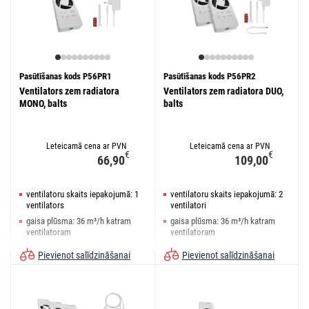
Pasūtīšanas kods P56PR1
Pasūtīšanas kods P56PR2
Ventilators zem radiatora
Ventilators zem radiatora DUO,
MONO, balts
balts
Leteicamā cena ar PVN
Leteicamā cena ar PVN
€
€
66,90
109,00
ventilatoru skaits iepakojumā: 1
ventilatoru skaits iepakojumā: 2
ventilators
ventilatori
gaisa plūsma: 36 m³/h katram
gaisa plūsma: 36 m³/h katram
ventilatoram
ventilatoram
trokšņa līmenis: <20 dB
trokšņa līmenis: <20 dB
Pievienot salīdzināšanai
Pievienot salīdzināšanai