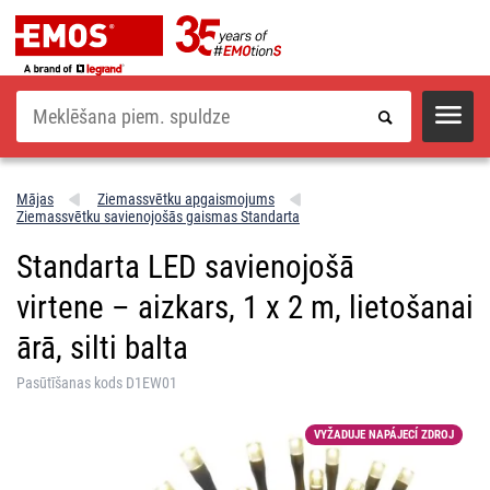
Meklēšana
Mājas
Ziemassvētku apgaismojums
Ziemassvētku savienojošās gaismas Standarta
Standarta LED savienojošā
virtene – aizkars, 1 x 2 m, lietošanai
ārā, silti balta
Pasūtīšanas kods D1EW01
VYŽADUJE NAPÁJECÍ ZDROJ