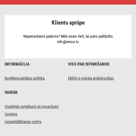
savienojošā
virtene –
aizkars,
1 x
Klientu aprūpe
2 m,
lietošanai
ārā,
silti
Nepieciešams padoms? Mēs esam šeit, lai jums palīdzētu
balta
info@emos.lv.
INFORMĀCIJA
VISS PAR IEPIRKŠANOS
Konfidencialitātes politika
EMOS e-veikala priekšrocības
VAIRĀK
Vispārīgie noteikumi un nosacījumi
Cookies
Lejupielādēšanas centrs