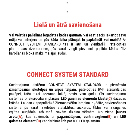
<
<
Lielā un ātrā savienošana
Vai vēlaties palielināt iegādātās ķēdes garumu
? Vai esat sācis iekārtot savu
māju vai interjeru un
pēc kāda laika plānojat to paplašināt vai mainīt
? Ar
CONNECT SYSTEM STANDARD tas ir
ātri un vienkārši
! Pateicoties
plastmasas džemperiem, jūs varat viegli pievienot papildu ķēdes līdz
barošanas bloka maksimālajai jaudai.
CONNECT SYSTEM STANDARD
Savienojuma sistēma CONNECT SYSTEM STANDARD ir piemērota
izmantošanai iekštelpās un ārpus telpām
, pateicoties IP44 aizsardzības
pakāpei, taču tikai sezonas laikā, nevis visu gadu. Šīs savienojumu
sistēmas priekšrocība ir
plašais LED gaismas elementu klāsts
(
C
) dažādās
krāsās. Lai gan vispopulārākā Ziemassvētku lampiņa ir ķēdīte, savienošanas
sistēmā jūs varat izvēlēties stalaktītus, aizkarus, tīklus vai zvaigznes
eglītes augšdaļai atbilstoši savām dizaina vēlmēm. No viena
jaudas
avota
(
A
), kas savienots ar
pagarinātājiem, centrmezgliem
(
B
) un
LED
gaismas elementi
(
C
) var darbināt līdz pat 800 LED gaismām.
<