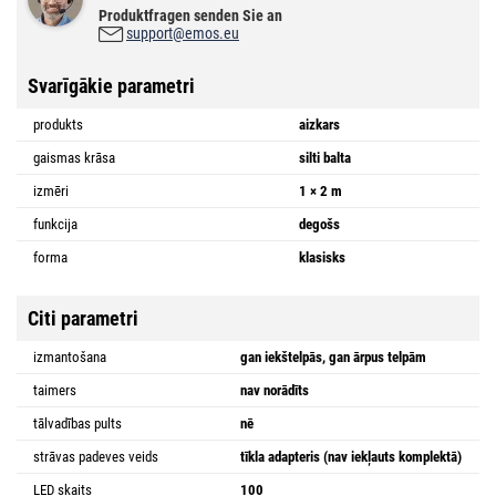
Produktfragen senden Sie an
support@emos.eu
Svarīgākie parametri
produkts
aizkars
gaismas krāsa
silti balta
izmēri
1 × 2 m
funkcija
degošs
forma
klasisks
Citi parametri
izmantošana
gan iekštelpās, gan ārpus telpām
taimers
nav norādīts
tālvadības pults
nē
strāvas padeves veids
tīkla adapteris (nav iekļauts komplektā)
LED skaits
100