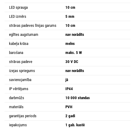
LED sprauga
10 cm
LED izmērs
5 mm
strāvas padeves līnijas garums
10 cm
eglītes augstumam
nav norādīts
kabeļa krāsa
melns
barošana
maks. 5 W
strāvas padeve
30 V DC
izejas spriegums
nav norādīts
savienojamība
jā
IP vērtējums
IP44
darbmūžs
10 000 stundas
materiāls
PVH
garantijas periods
2 gadi
iepakojums
1 gab. kastē