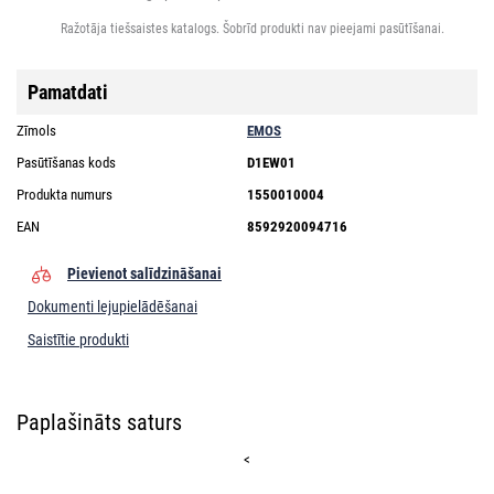
Ražotāja tiešsaistes katalogs. Šobrīd produkti nav pieejami pasūtīšanai.
Pamatdati
Zīmols
EMOS
Pasūtīšanas kods
D1EW01
Produkta numurs
1550010004
EAN
8592920094716
Pievienot salīdzināšanai
Dokumenti lejupielādēšanai
Saistītie produkti
Paplašināts saturs
<