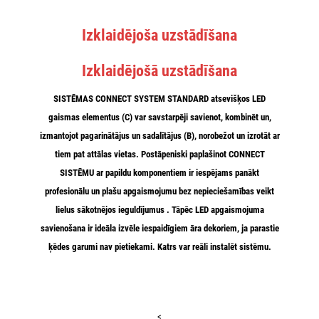
Izklaidējoša uzstādīšana
Izklaidējošā uzstādīšana
SISTĒMAS CONNECT SYSTEM STANDARD atsevišķos LED
gaismas elementus (C) var
savstarpēji savienot
,
kombinēt
un,
izmantojot pagarinātājus un sadalītājus (B),
norobežot un izrotāt ar
tiem pat attālas vietas
.
Postāpeniski paplašinot CONNECT
SISTĒMU ar papildu komponentiem
ir iespējams panākt
profesionālu un plašu apgaismojumu
bez nepieciešamības veikt
lielus sākotnējos ieguldījumus
. Tāpēc LED apgaismojuma
savienošana ir ideāla izvēle iespaidīgiem āra dekoriem, ja parastie
ķēdes garumi nav pietiekami.
Katrs var reāli instalēt sistēmu
.
<