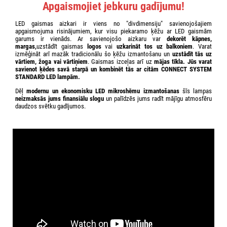
Apgaismojiet jebkuru gadījumu!
LED gaismas aizkari ir viens no "divdimensiju" savienojošajiem
apgaismojuma risinājumiem, kur visu piekaramo ķēžu ar LED gaismām
garums ir vienāds. Ar savienojošo aizkaru var
dekorēt kāpnes,
margas,
uzstādīt gaismas
logos
vai
uzkarināt tos uz balkoniem
. Varat
izmēģināt arī mazāk tradicionālu šo ķēžu izmantošanu un
uzstādīt tās uz
vārtiem, žoga vai vārtiņiem
. Gaismas izceļas arī uz
mājas
tīkla
. Jūs varat
savienot ķēdes savā starpā un kombinēt tās ar citām CONNECT SYSTEM
STANDARD
LED lampām.
Dēļ
modernu un ekonomisku LED mikroshēmu izmantošanas
šīs lampas
neizmaksās jums finansiālu slogu
un palīdzēs jums radīt mājīgu atmosfēru
daudzos svētku gadījumos.