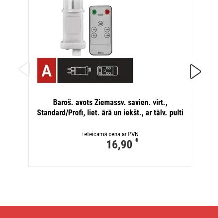
B
Baroš. avots Ziemassv. savien. virt.,
pag
Standard/Profi, liet. ārā un iekšt., ar tālv. pulti
Leteicamā cena ar PVN
€
16,90
Standarta
LED