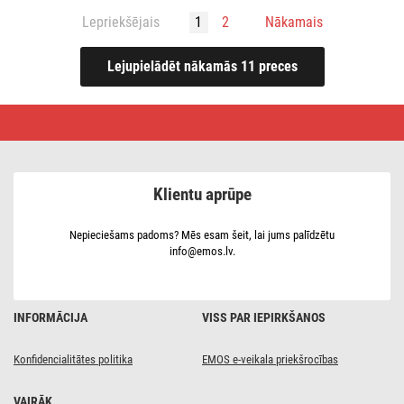
Lepriekšējais
1
2
Nākamais
Ziemassvētku
apgaismojums
Profi
Klientu aprūpe
Nepieciešams padoms? Mēs esam šeit, lai jums palīdzētu
info@emos.lv.
INFORMĀCIJA
VISS PAR IEPIRKŠANOS
Konfidencialitātes politika
EMOS e-veikala priekšrocības
VAIRĀK