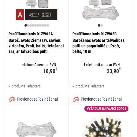
Pasūtīšanas kods D1ZW02A
Pasūtīšanas kods D1ZW02B
Baroš. avots Ziemassv. savien.
Barošanas avots ar tālvadības
virtenēm, Profi, balts, lietošanai
pulti un pagarinātāju, Profi,
ārā, ar tālvadības pulti
balts, 10 m
Leteicamā cena ar PVN
Leteicamā cena ar PVN
€
€
18,90
23,90
produkts: adapters
produkts: adapters
Pievienot salīdzināšanai
Pievienot salīdzināšanai
VYŽADUJE NAPÁJECÍ ZDROJ