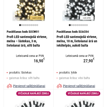
Pasūtīšanas kods D2CW01
Pasūtīšanas kods D2AC04
Profi LED savienojošā virtene,
Profi LED savienojošā virtene,
melna – lāstekas, 3 m,
melna, 10 m, lietošanai ārā un
lietošanai ārā, silti balta
iekštelpās, auksti balta
Leteicamā cena ar PVN
Leteicamā cena ar PVN
€
€
16,90
27,90
produkts: lāstekas
produkts: ķēde
gaismas krāsa: silti balta
gaismas krāsa: vēsi balta
izmēri: 3 × 0,4 m
izmēri: 10 m
Pievienot salīdzināšanai
Pievienot salīdzināšanai
VYŽADUJE NAPÁJECÍ ZDROJ
VYŽADUJE NAPÁJECÍ ZDROJ