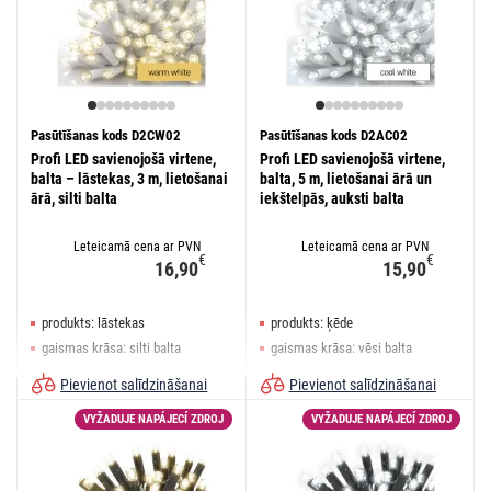
Pasūtīšanas kods D2CW02
Pasūtīšanas kods D2AC02
Profi LED savienojošā virtene,
Profi LED savienojošā virtene,
balta – lāstekas, 3 m, lietošanai
balta, 5 m, lietošanai ārā un
ārā, silti balta
iekštelpās, auksti balta
Leteicamā cena ar PVN
Leteicamā cena ar PVN
€
€
16,90
15,90
produkts: lāstekas
produkts: ķēde
gaismas krāsa: silti balta
gaismas krāsa: vēsi balta
izmēri: 3 × 0,4 m
izmēri: 5 m
Pievienot salīdzināšanai
Pievienot salīdzināšanai
VYŽADUJE NAPÁJECÍ ZDROJ
VYŽADUJE NAPÁJECÍ ZDROJ