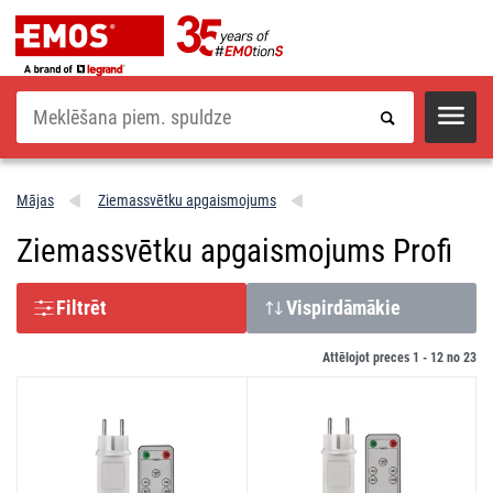
Meklēšana
Mājas
Ziemassvētku apgaismojums
Ziemassvētku apgaismojums Profi
Filtrēt
Vispirdāmākie
Attēlojot preces 1 -
12
no
23