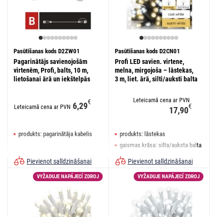
Pasūtīšanas kods D2ZW01
Pasūtīšanas kods D2CN01
Pagarinātājs savienojošām
Profi LED savien. virtene,
virtenēm, Profi, balts, 10 m,
melna, mirgojoša – lāstekas,
lietošanai ārā un iekštelpās
3 m, liet. ārā, silti/auksti balta
Leteicamā cena ar PVN
€
6,29
€
Leteicamā cena ar PVN
17,90
produkts: pagarinātāja kabelis
produkts: lāstekas
gaismas krāsa: silta/auksta balta
izmēri: 3 × 0,4 m
Pievienot salīdzināšanai
Pievienot salīdzināšanai
VYŽADUJE NAPÁJECÍ ZDROJ
VYŽADUJE NAPÁJECÍ ZDROJ