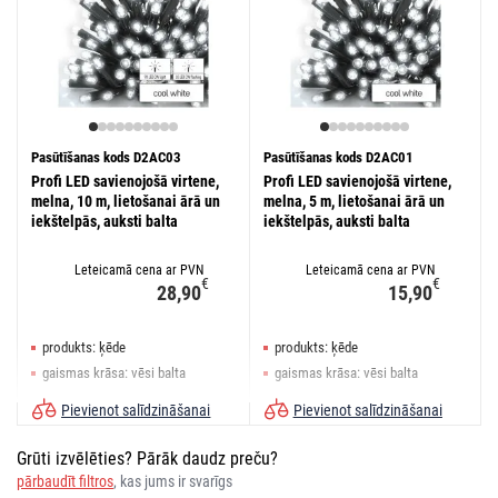
Pasūtīšanas kods D2AC03
Pasūtīšanas kods D2AC01
Profi LED savienojošā virtene,
Profi LED savienojošā virtene,
melna, 10 m, lietošanai ārā un
melna, 5 m, lietošanai ārā un
iekštelpās, auksti balta
iekštelpās, auksti balta
Leteicamā cena ar PVN
Leteicamā cena ar PVN
€
€
28,90
15,90
produkts: ķēde
produkts: ķēde
gaismas krāsa: vēsi balta
gaismas krāsa: vēsi balta
izmēri: 10 m
izmēri: 5 m
Pievienot salīdzināšanai
Pievienot salīdzināšanai
Grūti izvēlēties? Pārāk daudz preču?
pārbaudīt filtros
, kas jums ir svarīgs