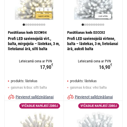
Pasūtīšanas kods D2CW04
Pasūtīšanas kods D2CC02
Profi LED savienojošā virt.,
Profi LED savienojošā virtene,
balta, mirgojoša – lāstekas, 3 m,
balta – lāstekas, 3 m, lietošanai
lietošanai ārā, silti balta
ārā, auksti balta
Leteicamā cena ar PVN
Leteicamā cena ar PVN
€
€
17,90
16,90
produkts: lāstekas
produkts: lāstekas
gaismas krāsa: silti balta
gaismas krāsa: vēsi balta
izmēri: 3 × 0,4 m
izmēri: 3 × 0,4 m
Pievienot salīdzināšanai
Pievienot salīdzināšanai
VYŽADUJE NAPÁJECÍ ZDROJ
VYŽADUJE NAPÁJECÍ ZDROJ